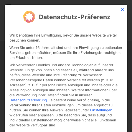
CATHWALK.DE
Mit die
Datenschutz-Präferenz
0:00
-:--
Wir benötigen Ihre Einwilligung, bevor Sie unsere Website weiter
besuchen können.
Wenn Sie unter 16 Jahre alt sind und Ihre Einwilligung zu optionalen
Services geben möchten, müssen Sie Ihre Erziehungsberechtigten
Tag:
Nottuln
um Erlaubnis bitten.
Wir verwenden Cookies und andere Technologien auf unserer
Website. Einige von ihnen sind essenziell, während andere uns
Papst Franziskus
Ehe
Sex
Liebe
Familie
Katholizismus
helfen, diese Website und Ihre Erfahrung zu verbessern.
Personenbezogene Daten können verarbeitet werden (z. B. IP-
Franziskus
50 Jahre Humanae vitae
Katholische Kirche
Adressen), z. B. für personalisierte Anzeigen und Inhalte oder die
Messung von Anzeigen und Inhalten.
Weitere Informationen über
die Verwendung Ihrer Daten finden Sie in unserer
Datenschutzerklärung
.
Es besteht keine Verpflichtung, in die
Verarbeitung Ihrer Daten einzuwilligen, um dieses Angebot zu
nutzen.
Sie können Ihre Auswahl jederzeit unter
Einstellungen
Start
Schlagworte
Nottuln
widerrufen oder anpassen.
Bitte beachten Sie, dass aufgrund
individueller Einstellungen möglicherweise nicht alle Funktionen
der Website verfügbar sind.