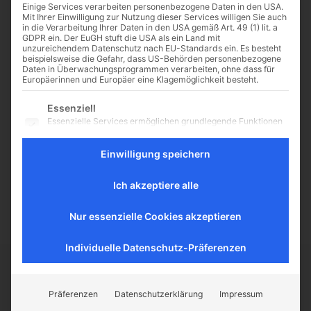
Einige Services verarbeiten personenbezogene Daten in den USA.
Mit Ihrer Einwilligung zur Nutzung dieser Services willigen Sie auch
in die Verarbeitung Ihrer Daten in den USA gemäß Art. 49 (1) lit. a
GDPR ein. Der EuGH stuft die USA als ein Land mit
unzureichendem Datenschutz nach EU-Standards ein. Es besteht
Rosa von Lima – (M)eine
beispielsweise die Gefahr, dass US-Behörden personenbezogene
Daten in Überwachungsprogrammen verarbeiten, ohne dass für
Heilige für das Jahr 2018
Europäerinnen und Europäer eine Klagemöglichkeit besteht.
Ein hagiografischer Neujahrsgruß
Es folgt eine Liste der Service-Gruppen, für die eine Einwilligu
Essenziell
von Dr. Markus Büning Eine
Essenzielle Services ermöglichen grundlegende Funktionen
Heilige aus Amerika – Besonders
und sind für das ordnungsgemäße Funktionieren der
verehrt in Holland! Im
Website erforderlich.
Einwilligung speichern
niederländischen Sittard, Diözese
Statistik
Roermond, wird sie besonders
Statistik-Cookies sammeln Nutzungsdaten, die uns
verehrt: Rosa...
Ich akzeptiere alle
Aufschluss darüber geben, wie unsere Besucher mit unserer
Website umgehen.
Nur essenzielle Cookies akzeptieren
Externe Medien
Inhalte von Videoplattformen und Social-Media-Plattformen
werden standardmäßig blockiert. Wenn externe Services
Individuelle Datenschutz-Präferenzen
akzeptiert werden, ist für den Zugriff auf diese Inhalte keine
manuelle Einwilligung mehr erforderlich.
CATHWALK.DE
Präferenzen
Datenschutzerklärung
Impressum