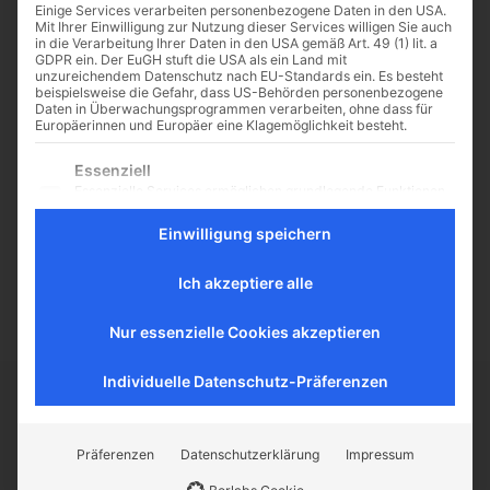
Einige Services verarbeiten personenbezogene Daten in den USA.
Mit Ihrer Einwilligung zur Nutzung dieser Services willigen Sie auch
in die Verarbeitung Ihrer Daten in den USA gemäß Art. 49 (1) lit. a
GDPR ein. Der EuGH stuft die USA als ein Land mit
unzureichendem Datenschutz nach EU-Standards ein. Es besteht
Die Welt ist keine Scheibe
beispielsweise die Gefahr, dass US-Behörden personenbezogene
Daten in Überwachungsprogrammen verarbeiten, ohne dass für
– sondern ein Kunstwerk
Europäerinnen und Europäer eine Klagemöglichkeit besteht.
Einer der verbreitetsten
Es folgt eine Liste der Service-Gruppen, für die eine Einwilligu
Essenziell
historischen Irrtümer handelt von
Essenzielle Services ermöglichen grundlegende Funktionen
der Vorstellung, die Menschen des
und sind für das ordnungsgemäße Funktionieren der
Mittelalters hätten an eine Erde in
Website erforderlich.
Einwilligung speichern
Scheibenform geglaubt. Oder in
Statistik
der noch...
Statistik-Cookies sammeln Nutzungsdaten, die uns
Ich akzeptiere alle
Aufschluss darüber geben, wie unsere Besucher mit unserer
Website umgehen.
Nur essenzielle Cookies akzeptieren
Externe Medien
Inhalte von Videoplattformen und Social-Media-Plattformen
Individuelle Datenschutz-Präferenzen
werden standardmäßig blockiert. Wenn externe Services
akzeptiert werden, ist für den Zugriff auf diese Inhalte keine
CATHWALK.DE
manuelle Einwilligung mehr erforderlich.
Präferenzen
Datenschutzerklärung
Impressum