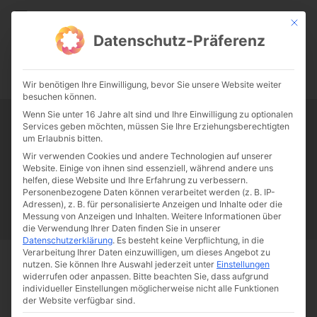
CATHWALK.DE
Mit die
Datenschutz-Präferenz
0:00
-:--
Wir benötigen Ihre Einwilligung, bevor Sie unsere Website weiter
besuchen können.
Wenn Sie unter 16 Jahre alt sind und Ihre Einwilligung zu optionalen
Services geben möchten, müssen Sie Ihre Erziehungsberechtigten
Tag:
Palazzo Vecchio
um Erlaubnis bitten.
Wir verwenden Cookies und andere Technologien auf unserer
Website. Einige von ihnen sind essenziell, während andere uns
Papst Franziskus
Ehe
Sex
Liebe
Familie
Katholizismus
helfen, diese Website und Ihre Erfahrung zu verbessern.
Personenbezogene Daten können verarbeitet werden (z. B. IP-
Franziskus
50 Jahre Humanae vitae
Katholische Kirche
Adressen), z. B. für personalisierte Anzeigen und Inhalte oder die
Messung von Anzeigen und Inhalten.
Weitere Informationen über
die Verwendung Ihrer Daten finden Sie in unserer
Datenschutzerklärung
.
Es besteht keine Verpflichtung, in die
Verarbeitung Ihrer Daten einzuwilligen, um dieses Angebot zu
nutzen.
Sie können Ihre Auswahl jederzeit unter
Einstellungen
Start
Schlagworte
Palazzo Vecchio
widerrufen oder anpassen.
Bitte beachten Sie, dass aufgrund
individueller Einstellungen möglicherweise nicht alle Funktionen
der Website verfügbar sind.