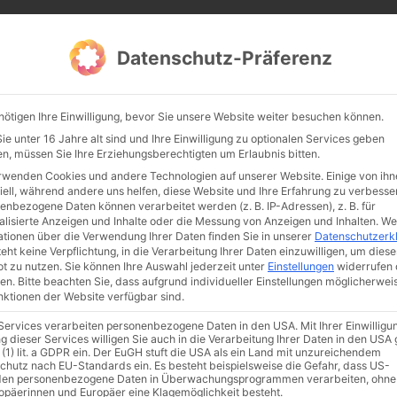
CATHWALK.DE
Datenschutz-Präferenz
Abendland, Alte Messe & katholische Tradition
nötigen Ihre Einwilligung, bevor Sie unsere Website weiter besuchen können.
TE MESSE
GLAUBE
KULTUR
FRÖMMIGKEIT
TRADIT
e unter 16 Jahre alt sind und Ihre Einwilligung zu optionalen Services geben
n, müssen Sie Ihre Erziehungsberechtigten um Erlaubnis bitten.
rwenden Cookies und andere Technologien auf unserer Website. Einige von ihn
iell, während andere uns helfen, diese Website und Ihre Erfahrung zu verbesse
enbezogene Daten können verarbeitet werden (z. B. IP-Adressen), z. B. für
alisierte Anzeigen und Inhalte oder die Messung von Anzeigen und Inhalten.
We
ationen über die Verwendung Ihrer Daten finden Sie in unserer
Datenschutzerk
eht keine Verpflichtung, in die Verarbeitung Ihrer Daten einzuwilligen, um diese
t zu nutzen.
Sie können Ihre Auswahl jederzeit unter
Einstellungen
widerrufen 
en.
Bitte beachten Sie, dass aufgrund individueller Einstellungen möglicherwei
unktionen der Website verfügbar sind.
 Services verarbeiten personenbezogene Daten in den USA. Mit Ihrer Einwilligu
ismus
Franziskus
50 Jahre Humanae vitae
Katholische Kirche
g dieser Services willigen Sie auch in die Verarbeitung Ihrer Daten in den US
 (1) lit. a GDPR ein. Der EuGH stuft die USA als ein Land mit unzureichendem
chutz nach EU-Standards ein. Es besteht beispielsweise die Gefahr, dass US-
en personenbezogene Daten in Überwachungsprogrammen verarbeiten, ohne
ropäerinnen und Europäer eine Klagemöglichkeit besteht.