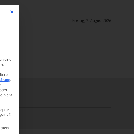
Mit diesem Button wird der Dialog geschlossen. Seine Funktionalität ist i
Freitag, 7. August 2026
ION
en sind
-:--
rn.
itere
lärung
.
s
oder
se nicht
ng zur
A gemäß
 dass