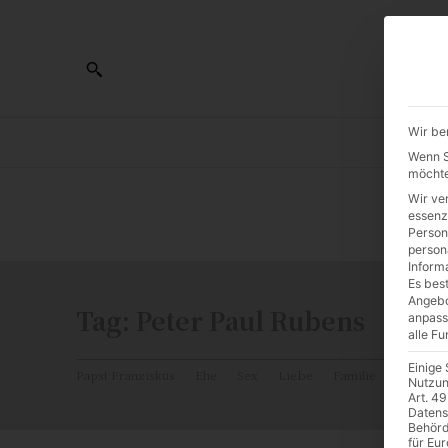
Wir be
AL
Wenn Si
möchte
Wir ve
0:00
essenz
Person
person
Inform
Es best
Angebo
Tag:
Peter Paul Rubens
anpass
alle F
Einige
Papst Franziskus
Ehe
Sex
Liebe
Familie
Katholiz
Nutzun
Art. 49
Datens
Behörd
für Eu