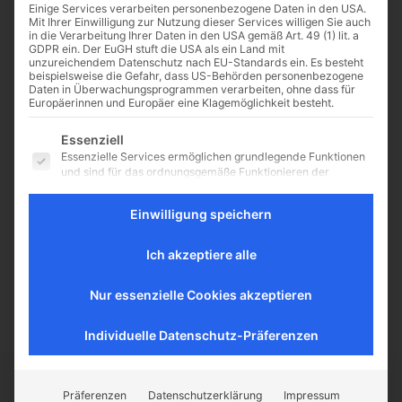
Einige Services verarbeiten personenbezogene Daten in den USA.
Mit Ihrer Einwilligung zur Nutzung dieser Services willigen Sie auch
in die Verarbeitung Ihrer Daten in den USA gemäß Art. 49 (1) lit. a
GDPR ein. Der EuGH stuft die USA als ein Land mit
unzureichendem Datenschutz nach EU-Standards ein. Es besteht
Neuer Kinofilm über Stefan
beispielsweise die Gefahr, dass US-Behörden personenbezogene
Daten in Überwachungsprogrammen verarbeiten, ohne dass für
Zweig
Europäerinnen und Europäer eine Klagemöglichkeit besteht.
Interview mit Regisseurin und Mit-
Es folgt eine Liste der Service-Gruppen, für die eine Einwilligu
Essenziell
Drehbuchautorin Maria Schrader
Essenzielle Services ermöglichen grundlegende Funktionen
zum neuen Film: "Vor der
und sind für das ordnungsgemäße Funktionieren der
Morgenröte"
Website erforderlich.
https://www.youtube.com/watch?
Statistik
Einwilligung speichern
v=Z1RAT0c9mwc Stefan Zweig
Statistik-Cookies sammeln Nutzungsdaten, die uns
emigrierte aus Österreich bereits
Aufschluss darüber geben, wie unsere Besucher mit unserer
Ich akzeptiere alle
im Februar 1934, nachdem der
Website umgehen.
Einfluss...
Externe Medien
Nur essenzielle Cookies akzeptieren
Inhalte von Videoplattformen und Social-Media-Plattformen
werden standardmäßig blockiert. Wenn externe Services
akzeptiert werden, ist für den Zugriff auf diese Inhalte keine
Individuelle Datenschutz-Präferenzen
manuelle Einwilligung mehr erforderlich.
Präferenzen
Datenschutzerklärung
Impressum