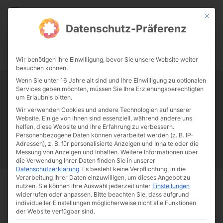
CATHWALK.DE
Mit die
Datenschutz-Präferenz
0:00
-:--
Wir benötigen Ihre Einwilligung, bevor Sie unsere Website weiter
besuchen können.
Wenn Sie unter 16 Jahre alt sind und Ihre Einwilligung zu optionalen
Services geben möchten, müssen Sie Ihre Erziehungsberechtigten
Tag:
Petrópolis
um Erlaubnis bitten.
Wir verwenden Cookies und andere Technologien auf unserer
Website. Einige von ihnen sind essenziell, während andere uns
Papst Franziskus
Ehe
Sex
Liebe
Familie
Katholizismus
helfen, diese Website und Ihre Erfahrung zu verbessern.
Personenbezogene Daten können verarbeitet werden (z. B. IP-
Franziskus
50 Jahre Humanae vitae
Katholische Kirche
Adressen), z. B. für personalisierte Anzeigen und Inhalte oder die
Messung von Anzeigen und Inhalten.
Weitere Informationen über
die Verwendung Ihrer Daten finden Sie in unserer
Datenschutzerklärung
.
Es besteht keine Verpflichtung, in die
Verarbeitung Ihrer Daten einzuwilligen, um dieses Angebot zu
nutzen.
Sie können Ihre Auswahl jederzeit unter
Einstellungen
Start
Schlagworte
Petrópolis
widerrufen oder anpassen.
Bitte beachten Sie, dass aufgrund
individueller Einstellungen möglicherweise nicht alle Funktionen
der Website verfügbar sind.