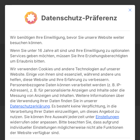
CATHWALK.DE
Mit die
Datenschutz-Präferenz
0:00
-:--
Wir benötigen Ihre Einwilligung, bevor Sie unsere Website weiter
besuchen können.
Wenn Sie unter 16 Jahre alt sind und Ihre Einwilligung zu optionalen
Services geben möchten, müssen Sie Ihre Erziehungsberechtigten
Tag:
Philip Mulryne
um Erlaubnis bitten.
Wir verwenden Cookies und andere Technologien auf unserer
Website. Einige von ihnen sind essenziell, während andere uns
Papst Franziskus
Ehe
Sex
Liebe
Familie
Katholizismus
helfen, diese Website und Ihre Erfahrung zu verbessern.
Personenbezogene Daten können verarbeitet werden (z. B. IP-
Franziskus
50 Jahre Humanae vitae
Katholische Kirche
Adressen), z. B. für personalisierte Anzeigen und Inhalte oder die
Messung von Anzeigen und Inhalten.
Weitere Informationen über
die Verwendung Ihrer Daten finden Sie in unserer
Datenschutzerklärung
.
Es besteht keine Verpflichtung, in die
Verarbeitung Ihrer Daten einzuwilligen, um dieses Angebot zu
nutzen.
Sie können Ihre Auswahl jederzeit unter
Einstellungen
Start
Schlagworte
Philip Mulryne
widerrufen oder anpassen.
Bitte beachten Sie, dass aufgrund
individueller Einstellungen möglicherweise nicht alle Funktionen
der Website verfügbar sind.