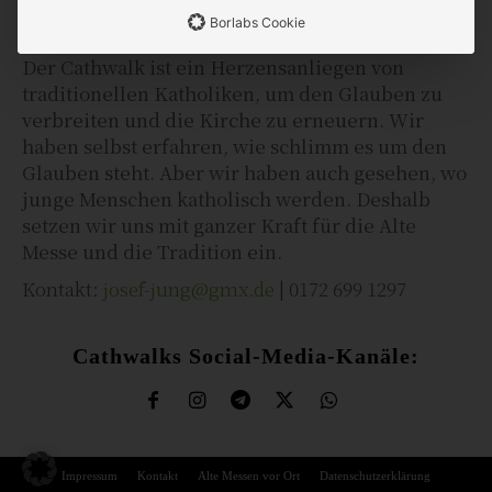
Borlabs Cookie
Der Cathwalk ist ein Herzensanliegen von
traditionellen Katholiken, um den Glauben zu
verbreiten und die Kirche zu erneuern. Wir
haben selbst erfahren, wie schlimm es um den
Glauben steht. Aber wir haben auch gesehen, wo
junge Menschen katholisch werden. Deshalb
setzen wir uns mit ganzer Kraft für die Alte
Messe und die Tradition ein.
Kontakt:
josef-jung@gmx.de
| 0172 699 1297
Cathwalks Social-Media-Kanäle:
Impressum
Kontakt
Alte Messen vor Ort
Datenschutzerklärung