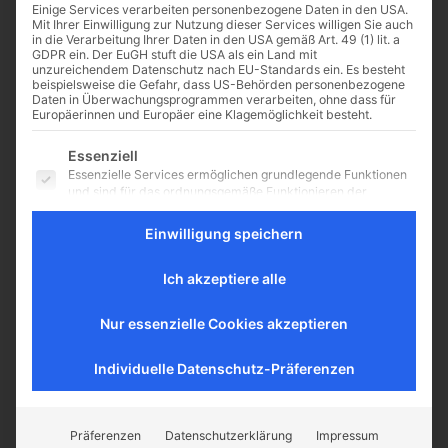
Einige Services verarbeiten personenbezogene Daten in den USA.
Mit Ihrer Einwilligung zur Nutzung dieser Services willigen Sie auch
in die Verarbeitung Ihrer Daten in den USA gemäß Art. 49 (1) lit. a
GDPR ein. Der EuGH stuft die USA als ein Land mit
unzureichendem Datenschutz nach EU-Standards ein. Es besteht
Er will Priester werden:
beispielsweise die Gefahr, dass US-Behörden personenbezogene
Daten in Überwachungsprogrammen verarbeiten, ohne dass für
Ehemaliger Spieler von
Europäerinnen und Europäer eine Klagemöglichkeit besteht.
Manchester United zum
Es folgt eine Liste der Service-Gruppen, für die eine Einwilligu
Diakon geweiht
Essenziell
Essenzielle Services ermöglichen grundlegende Funktionen
Von CNA Deutsch/EWTN News
und sind für das ordnungsgemäße Funktionieren der
Website erforderlich.
LONDON, (CNA Deutsch).- Er ist 38
Jahre alt und wurde vor wenigen
Einwilligung speichern
Statistik
Tagen zum Diakon
Statistik-Cookies sammeln Nutzungsdaten, die uns
im Dominikanerorden geweiht.
Aufschluss darüber geben, wie unsere Besucher mit unserer
Ich akzeptiere alle
Website umgehen.
2017 wird er, nach Jahren der...
Externe Medien
Nur essenzielle Cookies akzeptieren
Inhalte von Videoplattformen und Social-Media-Plattformen
werden standardmäßig blockiert. Wenn externe Services
Individuelle Datenschutz-Präferenzen
akzeptiert werden, ist für den Zugriff auf diese Inhalte keine
manuelle Einwilligung mehr erforderlich.
CATHWALK.DE
Präferenzen
Datenschutzerklärung
Impressum