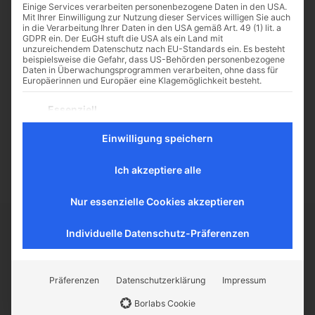
Einige Services verarbeiten personenbezogene Daten in den USA.
Mit Ihrer Einwilligung zur Nutzung dieser Services willigen Sie auch
in die Verarbeitung Ihrer Daten in den USA gemäß Art. 49 (1) lit. a
GDPR ein. Der EuGH stuft die USA als ein Land mit
unzureichendem Datenschutz nach EU-Standards ein. Es besteht
Die Kirche braucht uns! –
beispielsweise die Gefahr, dass US-Behörden personenbezogene
Daten in Überwachungsprogrammen verarbeiten, ohne dass für
Die Aufgabe der Laien
Europäerinnen und Europäer eine Klagemöglichkeit besteht.
Die Kirche ist die Braut Christi und
Es folgt eine Liste der Service-Gruppen, für die eine Einwilligu
Essenziell
damit schön und heilig. Gott selbst
Essenzielle Services ermöglichen grundlegende Funktionen
hat sie uns zu unserem Heil
und sind für das ordnungsgemäße Funktionieren der
Einwilligung speichern
gegeben. Umso mehr kann es...
Website erforderlich.
Statistik
Ich akzeptiere alle
Statistik-Cookies sammeln Nutzungsdaten, die uns
Aufschluss darüber geben, wie unsere Besucher mit unserer
Nur essenzielle Cookies akzeptieren
Website umgehen.
Externe Medien
Individuelle Datenschutz-Präferenzen
Inhalte von Videoplattformen und Social-Media-Plattformen
CATHWALK.DE
werden standardmäßig blockiert. Wenn externe Services
akzeptiert werden, ist für den Zugriff auf diese Inhalte keine
manuelle Einwilligung mehr erforderlich.
Präferenzen
Datenschutzerklärung
Impressum
Der Cathwalk ist ein Herzensanliegen von
Borlabs Cookie
traditionellen Katholiken, um den Glauben zu