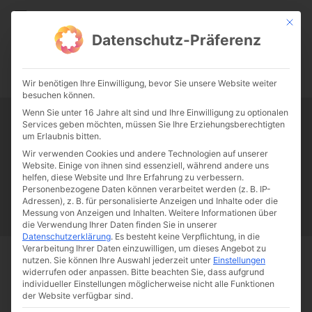
CATHWALK.DE
Mit die
Datenschutz-Präferenz
0:00
-:--
Wir benötigen Ihre Einwilligung, bevor Sie unsere Website weiter
besuchen können.
Wenn Sie unter 16 Jahre alt sind und Ihre Einwilligung zu optionalen
Services geben möchten, müssen Sie Ihre Erziehungsberechtigten
Tag:
Politik
um Erlaubnis bitten.
Wir verwenden Cookies und andere Technologien auf unserer
Website. Einige von ihnen sind essenziell, während andere uns
Papst Franziskus
Ehe
Sex
Liebe
Familie
Katholizismus
helfen, diese Website und Ihre Erfahrung zu verbessern.
Personenbezogene Daten können verarbeitet werden (z. B. IP-
Franziskus
50 Jahre Humanae vitae
Katholische Kirche
Adressen), z. B. für personalisierte Anzeigen und Inhalte oder die
Messung von Anzeigen und Inhalten.
Weitere Informationen über
die Verwendung Ihrer Daten finden Sie in unserer
Datenschutzerklärung
.
Es besteht keine Verpflichtung, in die
Verarbeitung Ihrer Daten einzuwilligen, um dieses Angebot zu
nutzen.
Sie können Ihre Auswahl jederzeit unter
Einstellungen
Start
Schlagworte
Politik
widerrufen oder anpassen.
Bitte beachten Sie, dass aufgrund
individueller Einstellungen möglicherweise nicht alle Funktionen
der Website verfügbar sind.