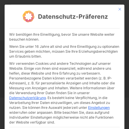
CATHWALK.DE
Mit die
Datenschutz-Präferenz
0:00
-:--
Wir benötigen Ihre Einwilligung, bevor Sie unsere Website weiter
besuchen können.
Wenn Sie unter 16 Jahre alt sind und Ihre Einwilligung zu optionalen
Services geben möchten, müssen Sie Ihre Erziehungsberechtigten
Tag:
pornosüchtig
um Erlaubnis bitten.
Wir verwenden Cookies und andere Technologien auf unserer
Website. Einige von ihnen sind essenziell, während andere uns
Papst Franziskus
Ehe
Sex
Liebe
Familie
Katholizismus
helfen, diese Website und Ihre Erfahrung zu verbessern.
Personenbezogene Daten können verarbeitet werden (z. B. IP-
Franziskus
50 Jahre Humanae vitae
Katholische Kirche
Adressen), z. B. für personalisierte Anzeigen und Inhalte oder die
Messung von Anzeigen und Inhalten.
Weitere Informationen über
die Verwendung Ihrer Daten finden Sie in unserer
Datenschutzerklärung
.
Es besteht keine Verpflichtung, in die
Verarbeitung Ihrer Daten einzuwilligen, um dieses Angebot zu
nutzen.
Sie können Ihre Auswahl jederzeit unter
Einstellungen
Start
Schlagworte
Pornosüchtig
widerrufen oder anpassen.
Bitte beachten Sie, dass aufgrund
individueller Einstellungen möglicherweise nicht alle Funktionen
der Website verfügbar sind.