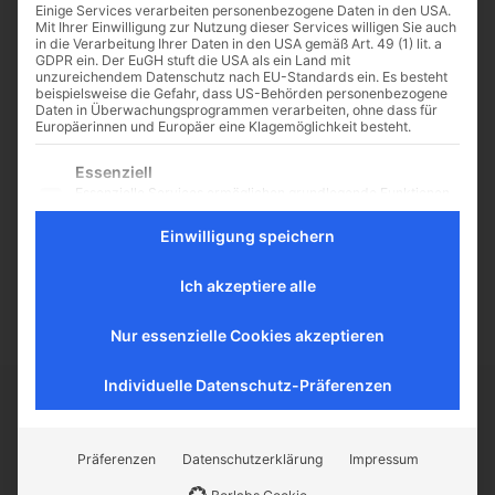
Einige Services verarbeiten personenbezogene Daten in den USA.
Mit Ihrer Einwilligung zur Nutzung dieser Services willigen Sie auch
in die Verarbeitung Ihrer Daten in den USA gemäß Art. 49 (1) lit. a
GDPR ein. Der EuGH stuft die USA als ein Land mit
unzureichendem Datenschutz nach EU-Standards ein. Es besteht
„Schaust du eigentlich
beispielsweise die Gefahr, dass US-Behörden personenbezogene
Daten in Überwachungsprogrammen verarbeiten, ohne dass für
Pornos?“
Europäerinnen und Europäer eine Klagemöglichkeit besteht.
Porno – viele nicken
Es folgt eine Liste der Service-Gruppen, für die eine Einwilligu
Essenziell
wahrscheinlich zustimmend, dass
Essenzielle Services ermöglichen grundlegende Funktionen
es sich dabei um ein brandheißes
und sind für das ordnungsgemäße Funktionieren der
Thema handelt. Tabu, aktuell, fast
Website erforderlich.
Einwilligung speichern
überall präsent. Und ein Thema,
Statistik
bei...
Statistik-Cookies sammeln Nutzungsdaten, die uns
Ich akzeptiere alle
Aufschluss darüber geben, wie unsere Besucher mit unserer
Website umgehen.
Nur essenzielle Cookies akzeptieren
Externe Medien
Inhalte von Videoplattformen und Social-Media-Plattformen
Individuelle Datenschutz-Präferenzen
werden standardmäßig blockiert. Wenn externe Services
akzeptiert werden, ist für den Zugriff auf diese Inhalte keine
CATHWALK.DE
manuelle Einwilligung mehr erforderlich.
Präferenzen
Datenschutzerklärung
Impressum