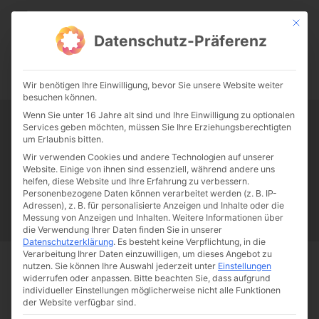
CATHWALK.DE
Mit die
Datenschutz-Präferenz
0:00
-:--
Wir benötigen Ihre Einwilligung, bevor Sie unsere Website weiter
besuchen können.
Wenn Sie unter 16 Jahre alt sind und Ihre Einwilligung zu optionalen
Services geben möchten, müssen Sie Ihre Erziehungsberechtigten
Tag:
Pro Femina e.V
um Erlaubnis bitten.
Wir verwenden Cookies und andere Technologien auf unserer
Website. Einige von ihnen sind essenziell, während andere uns
Papst Franziskus
Ehe
Sex
Liebe
Familie
Katholizismus
helfen, diese Website und Ihre Erfahrung zu verbessern.
Personenbezogene Daten können verarbeitet werden (z. B. IP-
Franziskus
50 Jahre Humanae vitae
Katholische Kirche
Adressen), z. B. für personalisierte Anzeigen und Inhalte oder die
Messung von Anzeigen und Inhalten.
Weitere Informationen über
die Verwendung Ihrer Daten finden Sie in unserer
Datenschutzerklärung
.
Es besteht keine Verpflichtung, in die
Verarbeitung Ihrer Daten einzuwilligen, um dieses Angebot zu
nutzen.
Sie können Ihre Auswahl jederzeit unter
Einstellungen
Start
Schlagworte
Pro Femina e.V
widerrufen oder anpassen.
Bitte beachten Sie, dass aufgrund
individueller Einstellungen möglicherweise nicht alle Funktionen
der Website verfügbar sind.