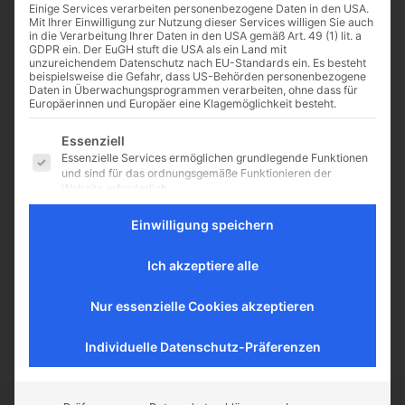
Einige Services verarbeiten personenbezogene Daten in den USA.
Mit Ihrer Einwilligung zur Nutzung dieser Services willigen Sie auch
in die Verarbeitung Ihrer Daten in den USA gemäß Art. 49 (1) lit. a
GDPR ein. Der EuGH stuft die USA als ein Land mit
unzureichendem Datenschutz nach EU-Standards ein. Es besteht
1000plus: Zahl der
beispielsweise die Gefahr, dass US-Behörden personenbezogene
Daten in Überwachungsprogrammen verarbeiten, ohne dass für
Beratungen hat sich mehr
Europäerinnen und Europäer eine Klagemöglichkeit besteht.
als verdoppelt
Es folgt eine Liste der Service-Gruppen, für die eine Einwilligu
Essenziell
Heidelberg (idea) – Die
Essenzielle Services ermöglichen grundlegende Funktionen
überkonfessionelle Lebensschutz-
und sind für das ordnungsgemäße Funktionieren der
Initiative „1000plus“ erlebt seit
Website erforderlich.
Jahresbeginn einen „noch nie
Statistik
Einwilligung speichern
dagewesenen, dramatischen
Statistik-Cookies sammeln Nutzungsdaten, die uns
Anstieg an Beratungsanfragen von
Aufschluss darüber geben, wie unsere Besucher mit unserer
Frauen im
Website umgehen.
Ich akzeptiere alle
Schwangerschaftskonflikt“. Das
Externe Medien
teilte...
Nur essenzielle Cookies akzeptieren
Inhalte von Videoplattformen und Social-Media-Plattformen
werden standardmäßig blockiert. Wenn externe Services
akzeptiert werden, ist für den Zugriff auf diese Inhalte keine
Individuelle Datenschutz-Präferenzen
manuelle Einwilligung mehr erforderlich.