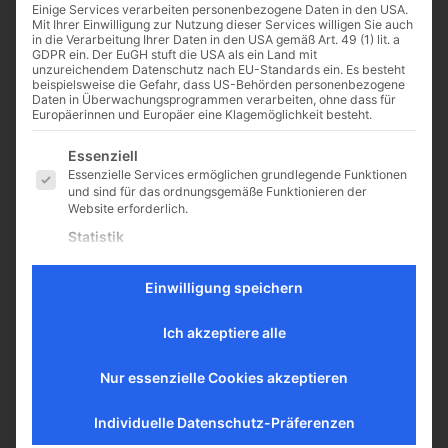
Einige Services verarbeiten personenbezogene Daten in den USA.
Mit Ihrer Einwilligung zur Nutzung dieser Services willigen Sie auch
in die Verarbeitung Ihrer Daten in den USA gemäß Art. 49 (1) lit. a
GDPR ein. Der EuGH stuft die USA als ein Land mit
unzureichendem Datenschutz nach EU-Standards ein. Es besteht
Das christliche Abendland
beispielsweise die Gefahr, dass US-Behörden personenbezogene
Daten in Überwachungsprogrammen verarbeiten, ohne dass für
– eine Fiktion?
Europäerinnen und Europäer eine Klagemöglichkeit besteht.
Katholisch.de schlachtet das alte
Es folgt eine Liste der Service-Gruppen, für die eine Einwilligu
Essenziell
Europa auf dem Altar von
Essenzielle Services ermöglichen grundlegende Funktionen
Populismus und Relativismus: das
und sind für das ordnungsgemäße Funktionieren der
Abendland sei nur eine Fiktion.
Website erforderlich.
Autor Manfred Becker-Huberti
Statistik
arbeitet dabei nicht nur...
Statistik-Cookies sammeln Nutzungsdaten, die uns
Die Gefahr der
Aufschluss darüber geben, wie unsere Besucher mit unserer
Einwilligung speichern
Verweltlichung
Website umgehen.
Externe Medien
Von Markus Lederer Was heute für
Ich akzeptiere alle
Inhalte von Videoplattformen und Social-Media-Plattformen
Christen dazugehört,
werden standardmäßig blockiert. Wenn externe Services
beispielsweise das Nichteinhalten
akzeptiert werden, ist für den Zugriff auf diese Inhalte keine
Nur essenzielle Cookies akzeptieren
der kirchlichen Feiertage bzw. des
manuelle Einwilligung mehr erforderlich.
Sonntages, wäre zumindest für ein
Individuelle Datenschutz-Präferenzen
Großteil der ersten Christen...