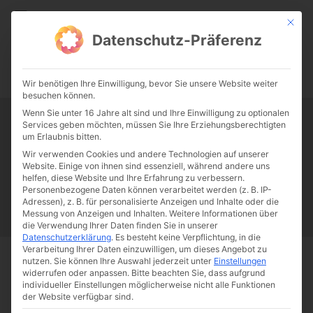
CATHWALK.DE
Mit die
Datenschutz-Präferenz
0:00
-:--
Wir benötigen Ihre Einwilligung, bevor Sie unsere Website weiter
besuchen können.
Wenn Sie unter 16 Jahre alt sind und Ihre Einwilligung zu optionalen
Services geben möchten, müssen Sie Ihre Erziehungsberechtigten
Tag:
Relativismus
um Erlaubnis bitten.
Wir verwenden Cookies und andere Technologien auf unserer
Website. Einige von ihnen sind essenziell, während andere uns
Papst Franziskus
Ehe
Sex
Liebe
Familie
Katholizismus
helfen, diese Website und Ihre Erfahrung zu verbessern.
Personenbezogene Daten können verarbeitet werden (z. B. IP-
Franziskus
50 Jahre Humanae vitae
Katholische Kirche
Adressen), z. B. für personalisierte Anzeigen und Inhalte oder die
Messung von Anzeigen und Inhalten.
Weitere Informationen über
die Verwendung Ihrer Daten finden Sie in unserer
Datenschutzerklärung
.
Es besteht keine Verpflichtung, in die
Verarbeitung Ihrer Daten einzuwilligen, um dieses Angebot zu
nutzen.
Sie können Ihre Auswahl jederzeit unter
Einstellungen
Start
Schlagworte
Relativismus
widerrufen oder anpassen.
Bitte beachten Sie, dass aufgrund
individueller Einstellungen möglicherweise nicht alle Funktionen
der Website verfügbar sind.