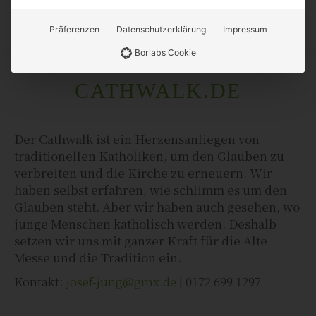
Präferenzen
Datenschutzerklärung
Impressum
Borlabs Cookie
CATHWALK.DE
Der Cathwalk ist ein Herzensanliegen von
traditionellen Katholiken, um den Glauben zu
verbreiten und die Kirche zu erneuern. Wir
haben selbst erfahren, wie schlimm es um den
Glauben steht. Aber wir haben auch gesehen, wo
junge Menschen katholisch werden. Deshalb
setzen wir uns mit ganzer Kraft für die Alte
Messe und die Tradition ein.
Kontakt:
josef-jung@gmx.de
| 0172 699 1297