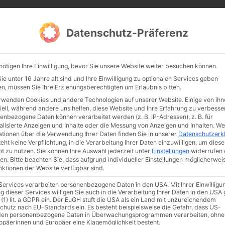
CATHWALK.DE
Datenschutz-Präferenz
Abendland, Alte Messe & katholische Tradition
nötigen Ihre Einwilligung, bevor Sie unsere Website weiter besuchen können.
TE MESSE
GLAUBE
KULTUR
FRÖMMIGKEIT
TRADIT
e unter 16 Jahre alt sind und Ihre Einwilligung zu optionalen Services geben
n, müssen Sie Ihre Erziehungsberechtigten um Erlaubnis bitten.
rwenden Cookies und andere Technologien auf unserer Website. Einige von ihn
iell, während andere uns helfen, diese Website und Ihre Erfahrung zu verbesse
enbezogene Daten können verarbeitet werden (z. B. IP-Adressen), z. B. für
alisierte Anzeigen und Inhalte oder die Messung von Anzeigen und Inhalten.
We
ationen über die Verwendung Ihrer Daten finden Sie in unserer
Datenschutzerk
eht keine Verpflichtung, in die Verarbeitung Ihrer Daten einzuwilligen, um diese
t zu nutzen.
Sie können Ihre Auswahl jederzeit unter
Einstellungen
widerrufen 
en.
Bitte beachten Sie, dass aufgrund individueller Einstellungen möglicherwei
unktionen der Website verfügbar sind.
 Services verarbeiten personenbezogene Daten in den USA. Mit Ihrer Einwilligu
ismus
Franziskus
50 Jahre Humanae vitae
Katholische Kirche
g dieser Services willigen Sie auch in die Verarbeitung Ihrer Daten in den US
 (1) lit. a GDPR ein. Der EuGH stuft die USA als ein Land mit unzureichendem
chutz nach EU-Standards ein. Es besteht beispielsweise die Gefahr, dass US-
en personenbezogene Daten in Überwachungsprogrammen verarbeiten, ohne
ropäerinnen und Europäer eine Klagemöglichkeit besteht.