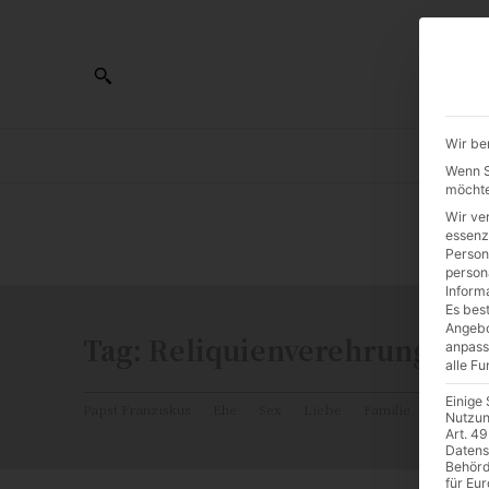
Wir be
AL
Wenn Si
möchte
Wir ve
0:00
essenz
Person
person
Inform
Es best
Angebo
Tag:
Reliquienverehrung
anpass
alle F
Einige
Papst Franziskus
Ehe
Sex
Liebe
Familie
Katholiz
Nutzun
Art. 49
Datens
Behörd
für Eu