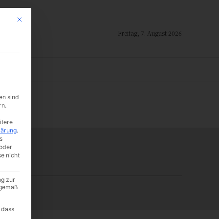
Mit diesem Button wird der Dialog geschlossen. Seine Funktionalität ist i
Freitag, 7. August 2026
ION
en sind
-:--
rn.
itere
lärung
.
s
oder
se nicht
ng zur
A gemäß
 dass