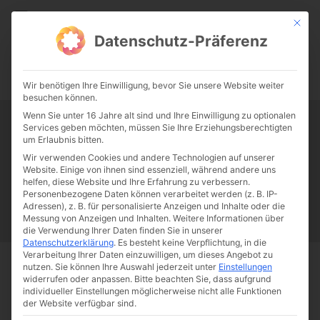
CATHWALK.DE
Mit die
Datenschutz-Präferenz
0:00
-:--
Wir benötigen Ihre Einwilligung, bevor Sie unsere Website weiter
besuchen können.
Wenn Sie unter 16 Jahre alt sind und Ihre Einwilligung zu optionalen
Services geben möchten, müssen Sie Ihre Erziehungsberechtigten
Tag:
Rinaldo Scrovegni
um Erlaubnis bitten.
Wir verwenden Cookies und andere Technologien auf unserer
Website. Einige von ihnen sind essenziell, während andere uns
Papst Franziskus
Ehe
Sex
Liebe
Familie
Katholizismus
helfen, diese Website und Ihre Erfahrung zu verbessern.
Personenbezogene Daten können verarbeitet werden (z. B. IP-
Franziskus
50 Jahre Humanae vitae
Katholische Kirche
Adressen), z. B. für personalisierte Anzeigen und Inhalte oder die
Messung von Anzeigen und Inhalten.
Weitere Informationen über
die Verwendung Ihrer Daten finden Sie in unserer
Datenschutzerklärung
.
Es besteht keine Verpflichtung, in die
Verarbeitung Ihrer Daten einzuwilligen, um dieses Angebot zu
nutzen.
Sie können Ihre Auswahl jederzeit unter
Einstellungen
Start
Schlagworte
Rinaldo Scrovegni
widerrufen oder anpassen.
Bitte beachten Sie, dass aufgrund
individueller Einstellungen möglicherweise nicht alle Funktionen
der Website verfügbar sind.