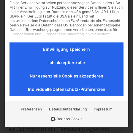
Einige Services verarbeiten personenbezogene Daten in den USA.
Mit Ihrer Einwilligung zur Nutzung dieser Services willigen Sie auch
in die Verarbeitung Ihrer Daten in den USA gemäß Art. 49 (1) lit. a
GDPR ein. Der EuGH stuft die USA als ein Land mit
unzureichendem Datenschutz nach EU-Standards ein. Es besteht
Giottos Tempelreinigung
beispielsweise die Gefahr, dass US-Behörden personenbezogene
Daten in Überwachungsprogrammen verarbeiten, ohne dass für
Es gibt einige Passagen innerhalb
Europäerinnen und Europäer eine Klagemöglichkeit besteht.
des Neuen Testaments, die in
Es folgt eine Liste der Service-Gruppen, für die eine Einwilligu
Essenziell
jüngerer Zeit gerne vernachlässigt
Einwilligung speichern
Essenzielle Services ermöglichen grundlegende Funktionen
werden. Da das Evangelium heute
und sind für das ordnungsgemäße Funktionieren der
vornehmlich als Katalog sozialer
Website erforderlich.
Ich akzeptiere alle
Fragen...
Statistik
Nur essenzielle Cookies akzeptieren
Statistik-Cookies sammeln Nutzungsdaten, die uns
Aufschluss darüber geben, wie unsere Besucher mit unserer
Website umgehen.
Individuelle Datenschutz-Präferenzen
Externe Medien
Inhalte von Videoplattformen und Social-Media-Plattformen
werden standardmäßig blockiert. Wenn externe Services
CATHWALK.DE
Präferenzen
Datenschutzerklärung
Impressum
akzeptiert werden, ist für den Zugriff auf diese Inhalte keine
manuelle Einwilligung mehr erforderlich.
Borlabs Cookie
Der Cathwalk ist ein Herzensanliegen von