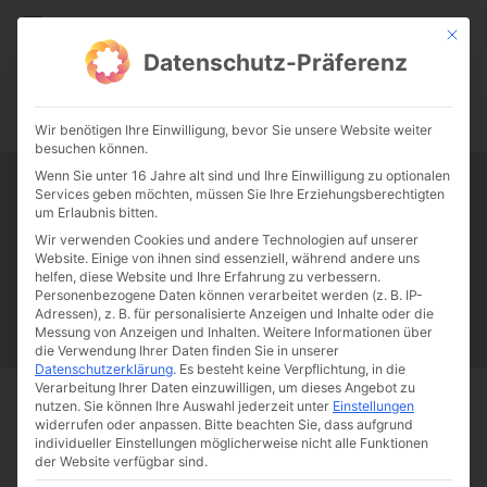
CATHWALK.DE
Mit die
Datenschutz-Präferenz
0:00
-:--
Wir benötigen Ihre Einwilligung, bevor Sie unsere Website weiter
besuchen können.
Wenn Sie unter 16 Jahre alt sind und Ihre Einwilligung zu optionalen
Services geben möchten, müssen Sie Ihre Erziehungsberechtigten
Tag:
Robert Bellarmin
um Erlaubnis bitten.
Wir verwenden Cookies und andere Technologien auf unserer
Website. Einige von ihnen sind essenziell, während andere uns
Papst Franziskus
Ehe
Sex
Liebe
Familie
Katholizismus
helfen, diese Website und Ihre Erfahrung zu verbessern.
Personenbezogene Daten können verarbeitet werden (z. B. IP-
Franziskus
50 Jahre Humanae vitae
Katholische Kirche
Adressen), z. B. für personalisierte Anzeigen und Inhalte oder die
Messung von Anzeigen und Inhalten.
Weitere Informationen über
die Verwendung Ihrer Daten finden Sie in unserer
Datenschutzerklärung
.
Es besteht keine Verpflichtung, in die
Verarbeitung Ihrer Daten einzuwilligen, um dieses Angebot zu
nutzen.
Sie können Ihre Auswahl jederzeit unter
Einstellungen
Start
Schlagworte
Robert Bellarmin
widerrufen oder anpassen.
Bitte beachten Sie, dass aufgrund
individueller Einstellungen möglicherweise nicht alle Funktionen
der Website verfügbar sind.