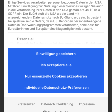
Einige Services verarbeiten personenbezogene Daten in den USA.
Mit Ihrer Einwilligung zur Nutzung dieser Services willigen Sie auch
in die Verarbeitung Ihrer Daten in den USA gemäß Art. 49 (1) lit. a
GDPR ein. Der EuGH stuft die USA als ein Land mit
unzureichendem Datenschutz nach EU-Standards ein. Es besteht
Was 18 Heilige über die
beispielsweise die Gefahr, dass US-Behörden personenbezogene
Daten in Überwachungsprogrammen verarbeiten, ohne dass für
Notwendigkeit der
Europäerinnen und Europäer eine Klagemöglichkeit besteht.
Marienverehrung sagen
Es folgt eine Liste der Service-Gruppen, für die eine Einwilligu
Essenziell
(Via CNA Deutsch) Die Verehrung
Essenzielle Services ermöglichen grundlegende Funktionen
Mariens ist jedoch mehr als
und sind für das ordnungsgemäße Funktionieren der
"Tortenguss" und süße Verzierung,
Website erforderlich.
Einwilligung speichern
wie zum Beispiel im Monat Mai,
Statistik
weil’s so schön ist, noch...
Statistik-Cookies sammeln Nutzungsdaten, die uns
Ich akzeptiere alle
Aufschluss darüber geben, wie unsere Besucher mit unserer
Website umgehen.
Nur essenzielle Cookies akzeptieren
Externe Medien
Inhalte von Videoplattformen und Social-Media-Plattformen
Individuelle Datenschutz-Präferenzen
werden standardmäßig blockiert. Wenn externe Services
akzeptiert werden, ist für den Zugriff auf diese Inhalte keine
CATHWALK.DE
manuelle Einwilligung mehr erforderlich.
Präferenzen
Datenschutzerklärung
Impressum