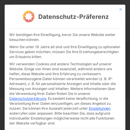
CATHWALK.DE
Mit die
Datenschutz-Präferenz
0:00
-:--
Wir benötigen Ihre Einwilligung, bevor Sie unsere Website weiter
besuchen können.
Wenn Sie unter 16 Jahre alt sind und Ihre Einwilligung zu optionalen
Services geben möchten, müssen Sie Ihre Erziehungsberechtigten
Tag:
romtreu
um Erlaubnis bitten.
Wir verwenden Cookies und andere Technologien auf unserer
Website. Einige von ihnen sind essenziell, während andere uns
Papst Franziskus
Ehe
Sex
Liebe
Familie
Katholizismus
helfen, diese Website und Ihre Erfahrung zu verbessern.
Personenbezogene Daten können verarbeitet werden (z. B. IP-
Franziskus
50 Jahre Humanae vitae
Katholische Kirche
Adressen), z. B. für personalisierte Anzeigen und Inhalte oder die
Messung von Anzeigen und Inhalten.
Weitere Informationen über
die Verwendung Ihrer Daten finden Sie in unserer
Datenschutzerklärung
.
Es besteht keine Verpflichtung, in die
Verarbeitung Ihrer Daten einzuwilligen, um dieses Angebot zu
nutzen.
Sie können Ihre Auswahl jederzeit unter
Einstellungen
Start
Schlagworte
Romtreu
widerrufen oder anpassen.
Bitte beachten Sie, dass aufgrund
individueller Einstellungen möglicherweise nicht alle Funktionen
der Website verfügbar sind.