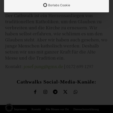
Borlabs Cookie
Der Cathwalk ist ein Herzensanliegen von
traditionellen Katholiken, um den Glauben zu
verbreiten und die Kirche zu erneuern. Wir
haben selbst erfahren, wie schlimm es um den
Glauben steht. Aber wir haben auch gesehen, wo
junge Menschen katholisch werden. Deshalb
setzen wir uns mit ganzer Kraft für die Alte
Messe und die Tradition ein.
Kontakt:
josef-jung@gmx.de
| 0172 699 1297
Cathwalks Social-Media-Kanäle:
Impressum
Kontakt
Alte Messen vor Ort
Datenschutzerklärung