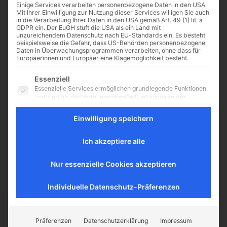
Einige Services verarbeiten personenbezogene Daten in den USA.
Mit Ihrer Einwilligung zur Nutzung dieser Services willigen Sie auch
in die Verarbeitung Ihrer Daten in den USA gemäß Art. 49 (1) lit. a
GDPR ein. Der EuGH stuft die USA als ein Land mit
unzureichendem Datenschutz nach EU-Standards ein. Es besteht
Die falsche Mission:
beispielsweise die Gefahr, dass US-Behörden personenbezogene
Daten in Überwachungsprogrammen verarbeiten, ohne dass für
Warum „Hurra-
Europäerinnen und Europäer eine Klagemöglichkeit besteht.
Katholizismus“ gefährlich
Es folgt eine Liste der Service-Gruppen, für die eine Einwilligu
ist
Essenziell
Essenzielle Services ermöglichen grundlegende Funktionen
Kirchen verlieren immer mehr
und sind für das ordnungsgemäße Funktionieren der
Website erforderlich.
Anhänger, Atheismus und
Säkularismus wachsen und so
Einwilligung speichern
Statistik
sucht man nach neuen Wegen, um
Statistik-Cookies sammeln Nutzungsdaten, die uns
vor allem junge Menschen wieder
Aufschluss darüber geben, wie unsere Besucher mit unserer
Ich akzeptiere alle
Website umgehen.
zu begeistern....
Externe Medien
Nur essenzielle Cookies akzeptieren
Inhalte von Videoplattformen und Social-Media-Plattformen
werden standardmäßig blockiert. Wenn externe Services
Individuelle Datenschutz-Präferenzen
akzeptiert werden, ist für den Zugriff auf diese Inhalte keine
manuelle Einwilligung mehr erforderlich.
CATHWALK.DE
Präferenzen
Datenschutzerklärung
Impressum