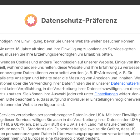
CATHWALK.DE
Datenschutz-Präferenz
Abendland, Alte Messe & katholische Tradition
nötigen Ihre Einwilligung, bevor Sie unsere Website weiter besuchen können.
TE MESSE
GLAUBE
KULTUR
FRÖMMIGKEIT
TRADIT
e unter 16 Jahre alt sind und Ihre Einwilligung zu optionalen Services geben
n, müssen Sie Ihre Erziehungsberechtigten um Erlaubnis bitten.
rwenden Cookies und andere Technologien auf unserer Website. Einige von ihn
iell, während andere uns helfen, diese Website und Ihre Erfahrung zu verbesse
enbezogene Daten können verarbeitet werden (z. B. IP-Adressen), z. B. für
alisierte Anzeigen und Inhalte oder die Messung von Anzeigen und Inhalten.
We
ationen über die Verwendung Ihrer Daten finden Sie in unserer
Datenschutzerk
eht keine Verpflichtung, in die Verarbeitung Ihrer Daten einzuwilligen, um diese
t zu nutzen.
Sie können Ihre Auswahl jederzeit unter
Einstellungen
widerrufen 
en.
Bitte beachten Sie, dass aufgrund individueller Einstellungen möglicherwei
unktionen der Website verfügbar sind.
 Services verarbeiten personenbezogene Daten in den USA. Mit Ihrer Einwilligu
ismus
Franziskus
50 Jahre Humanae vitae
Katholische Kirche
g dieser Services willigen Sie auch in die Verarbeitung Ihrer Daten in den US
 (1) lit. a GDPR ein. Der EuGH stuft die USA als ein Land mit unzureichendem
chutz nach EU-Standards ein. Es besteht beispielsweise die Gefahr, dass US-
en personenbezogene Daten in Überwachungsprogrammen verarbeiten, ohne
ropäerinnen und Europäer eine Klagemöglichkeit besteht.