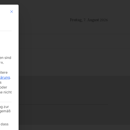
Mit diesem Button wird der Dialog geschlossen. Seine Funktionalität ist i
Freitag, 7. August 2026
ION
en sind
-:--
rn.
itere
lärung
.
s
oder
se nicht
ng zur
A gemäß
 dass