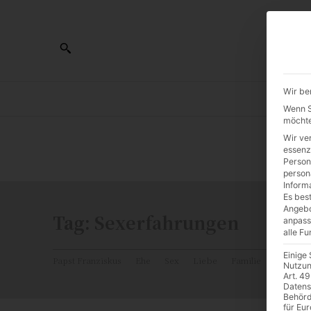
Wir be
AL
Wenn Si
möchte
Wir ve
0:00
essenz
Person
person
Inform
Es best
Angebo
Tag:
Sexerfahrungen
anpass
alle F
Einige
Papst Franziskus
Ehe
Sex
Liebe
Familie
Katholiz
Nutzun
Art. 49
Datens
Behörd
für Eu