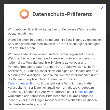
CATHWALK.DE
Mit die
Datenschutz-Präferenz
0:00
-:--
Wir benötigen Ihre Einwilligung, bevor Sie unsere Website weiter
besuchen können.
Wenn Sie unter 16 Jahre alt sind und Ihre Einwilligung zu optionalen
Services geben möchten, müssen Sie Ihre Erziehungsberechtigten
Tag:
Societas Jesu
um Erlaubnis bitten.
Wir verwenden Cookies und andere Technologien auf unserer
Website. Einige von ihnen sind essenziell, während andere uns
Papst Franziskus
Ehe
Sex
Liebe
Familie
Katholizismus
helfen, diese Website und Ihre Erfahrung zu verbessern.
Personenbezogene Daten können verarbeitet werden (z. B. IP-
Franziskus
50 Jahre Humanae vitae
Katholische Kirche
Adressen), z. B. für personalisierte Anzeigen und Inhalte oder die
Messung von Anzeigen und Inhalten.
Weitere Informationen über
die Verwendung Ihrer Daten finden Sie in unserer
Datenschutzerklärung
.
Es besteht keine Verpflichtung, in die
Verarbeitung Ihrer Daten einzuwilligen, um dieses Angebot zu
nutzen.
Sie können Ihre Auswahl jederzeit unter
Einstellungen
Start
Schlagworte
Societas Jesu
widerrufen oder anpassen.
Bitte beachten Sie, dass aufgrund
individueller Einstellungen möglicherweise nicht alle Funktionen
der Website verfügbar sind.