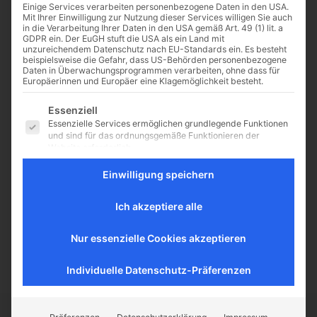
Einige Services verarbeiten personenbezogene Daten in den USA.
Mit Ihrer Einwilligung zur Nutzung dieser Services willigen Sie auch
in die Verarbeitung Ihrer Daten in den USA gemäß Art. 49 (1) lit. a
GDPR ein. Der EuGH stuft die USA als ein Land mit
unzureichendem Datenschutz nach EU-Standards ein. Es besteht
Kinoereignis: „Ignacio de
beispielsweise die Gefahr, dass US-Behörden personenbezogene
Daten in Überwachungsprogrammen verarbeiten, ohne dass für
Loyola“
Europäerinnen und Europäer eine Klagemöglichkeit besteht.
Film über den Gründer der
Es folgt eine Liste der Service-Gruppen, für die eine Einwilligu
Essenziell
Jesuiten
Essenzielle Services ermöglichen grundlegende Funktionen
https://www.youtube.com/watch?
und sind für das ordnungsgemäße Funktionieren der
v=qfuaLkKjynI „Ignacio de
Website erforderlich.
Loyola“ lautet der Titel des Spiel-
Statistik
und Kontemplationsfilms über das
Einwilligung speichern
Statistik-Cookies sammeln Nutzungsdaten, die uns
Leben des Gestalters der
Aufschluss darüber geben, wie unsere Besucher mit unserer
Gesellschaft Jesu („Societas Jesu“)
Website umgehen.
Ich akzeptiere alle
oder Jesuitenordens. Der Film
Externe Medien
wird am 27....
Nur essenzielle Cookies akzeptieren
Inhalte von Videoplattformen und Social-Media-Plattformen
werden standardmäßig blockiert. Wenn externe Services
akzeptiert werden, ist für den Zugriff auf diese Inhalte keine
Individuelle Datenschutz-Präferenzen
manuelle Einwilligung mehr erforderlich.