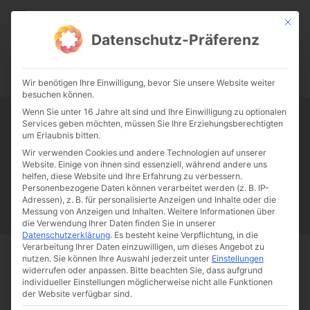
CATHWALK.DE
Mit die
Datenschutz-Präferenz
0:00
-:--
Wir benötigen Ihre Einwilligung, bevor Sie unsere Website weiter
besuchen können.
Wenn Sie unter 16 Jahre alt sind und Ihre Einwilligung zu optionalen
Services geben möchten, müssen Sie Ihre Erziehungsberechtigten
Tag:
Stephen Fry
um Erlaubnis bitten.
Wir verwenden Cookies und andere Technologien auf unserer
Website. Einige von ihnen sind essenziell, während andere uns
Papst Franziskus
Ehe
Sex
Liebe
Familie
Katholizismus
helfen, diese Website und Ihre Erfahrung zu verbessern.
Personenbezogene Daten können verarbeitet werden (z. B. IP-
Franziskus
50 Jahre Humanae vitae
Katholische Kirche
Adressen), z. B. für personalisierte Anzeigen und Inhalte oder die
Messung von Anzeigen und Inhalten.
Weitere Informationen über
die Verwendung Ihrer Daten finden Sie in unserer
Datenschutzerklärung
.
Es besteht keine Verpflichtung, in die
Verarbeitung Ihrer Daten einzuwilligen, um dieses Angebot zu
nutzen.
Sie können Ihre Auswahl jederzeit unter
Einstellungen
Start
Schlagworte
Stephen Fry
widerrufen oder anpassen.
Bitte beachten Sie, dass aufgrund
individueller Einstellungen möglicherweise nicht alle Funktionen
der Website verfügbar sind.