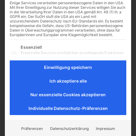
Einige Services verarbeiten personenbezogene Daten in den USA.
Mit Ihrer Einwilligung zur Nutzung dieser Services willigen Sie auch
in die Verarbeitung Ihrer Daten in den USA gemäß Art. 49 (1) lit. a
GDPR ein. Der EuGH stuft die USA als ein Land mit
unzureichendem Datenschutz nach EU-Standards ein. Es besteht
Neu im Kino: Die Poesie
beispielsweise die Gefahr, dass US-Behörden personenbezogene
Daten in Überwachungsprogrammen verarbeiten, ohne dass für
des Unendlichen
Europäerinnen und Europäer eine Klagemöglichkeit besteht.
Matt Browns Film mit Jeremy Irons
Es folgt eine Liste der Service-Gruppen, für die eine Einwilligu
Essenziell
und Dev Patel in den Hauptrollen
Essenzielle Services ermöglichen grundlegende Funktionen
erzählt die auf wahren
und sind für das ordnungsgemäße Funktionieren der
Begebenheiten basierende
Website erforderlich.
Einwilligung speichern
Geschichte des renommierten
Statistik
englischen Mathematikprofessors
Statistik-Cookies sammeln Nutzungsdaten, die uns
Godfrey...
Ich akzeptiere alle
Aufschluss darüber geben, wie unsere Besucher mit unserer
Website umgehen.
Nur essenzielle Cookies akzeptieren
Externe Medien
Inhalte von Videoplattformen und Social-Media-Plattformen
werden standardmäßig blockiert. Wenn externe Services
Individuelle Datenschutz-Präferenzen
akzeptiert werden, ist für den Zugriff auf diese Inhalte keine
manuelle Einwilligung mehr erforderlich.
CATHWALK.DE
Präferenzen
Datenschutzerklärung
Impressum