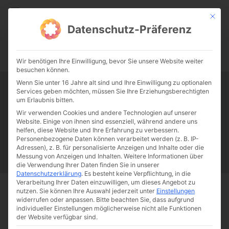
CATHWALK.DE
Mit die
Datenschutz-Präferenz
0:00
-:--
Wir benötigen Ihre Einwilligung, bevor Sie unsere Website weiter
besuchen können.
Wenn Sie unter 16 Jahre alt sind und Ihre Einwilligung zu optionalen
Services geben möchten, müssen Sie Ihre Erziehungsberechtigten
Tag:
Tempelberg
um Erlaubnis bitten.
Wir verwenden Cookies und andere Technologien auf unserer
Website. Einige von ihnen sind essenziell, während andere uns
Papst Franziskus
Ehe
Sex
Liebe
Familie
Katholizismus
helfen, diese Website und Ihre Erfahrung zu verbessern.
Personenbezogene Daten können verarbeitet werden (z. B. IP-
Franziskus
50 Jahre Humanae vitae
Katholische Kirche
Adressen), z. B. für personalisierte Anzeigen und Inhalte oder die
Messung von Anzeigen und Inhalten.
Weitere Informationen über
die Verwendung Ihrer Daten finden Sie in unserer
Datenschutzerklärung
.
Es besteht keine Verpflichtung, in die
Verarbeitung Ihrer Daten einzuwilligen, um dieses Angebot zu
nutzen.
Sie können Ihre Auswahl jederzeit unter
Einstellungen
Start
Schlagworte
Tempelberg
widerrufen oder anpassen.
Bitte beachten Sie, dass aufgrund
individueller Einstellungen möglicherweise nicht alle Funktionen
der Website verfügbar sind.