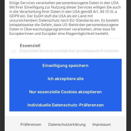
Einige Services verarbeiten personenbezogene Daten in den USA.
Mit Ihrer Einwilligung zur Nutzung dieser Services willigen Sie auch
in die Verarbeitung Ihrer Daten in den USA gemäß Art. 49 (1) lit. a
GDPR ein. Der EuGH stuft die USA als ein Land mit
unzureichendem Datenschutz nach EU-Standards ein. Es besteht
Don Camillo würde sein
beispielsweise die Gefahr, dass US-Behörden personenbezogene
Daten in Überwachungsprogrammen verarbeiten, ohne dass für
Kreuz auf dem
Europäerinnen und Europäer eine Klagemöglichkeit besteht.
Tempelberg tragen!
Es folgt eine Liste der Service-Gruppen, für die eine Einwilligu
Essenziell
In Guareschis Werk und den
Essenzielle Services ermöglichen grundlegende Funktionen
Verfilmungen von „Don Camillo
und sind für das ordnungsgemäße Funktionieren der
und Peppone“ spielt das berühmte
Website erforderlich.
Einwilligung speichern
Holzkreuz mit dem Heiland eine
Statistik
große Rolle. Die Dispute
Statistik-Cookies sammeln Nutzungsdaten, die uns
Ich akzeptiere alle
zwischen...
Aufschluss darüber geben, wie unsere Besucher mit unserer
Website umgehen.
Nur essenzielle Cookies akzeptieren
Externe Medien
Inhalte von Videoplattformen und Social-Media-Plattformen
werden standardmäßig blockiert. Wenn externe Services
Individuelle Datenschutz-Präferenzen
akzeptiert werden, ist für den Zugriff auf diese Inhalte keine
manuelle Einwilligung mehr erforderlich.
CATHWALK.DE
Präferenzen
Datenschutzerklärung
Impressum