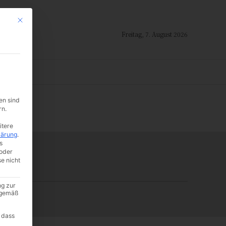
Mit diesem Button wird der Dialog geschlossen. Seine Funktionalität ist i
Freitag, 7. August 2026
ION
en sind
-:--
rn.
itere
lärung
.
s
oder
se nicht
ng zur
A gemäß
 dass