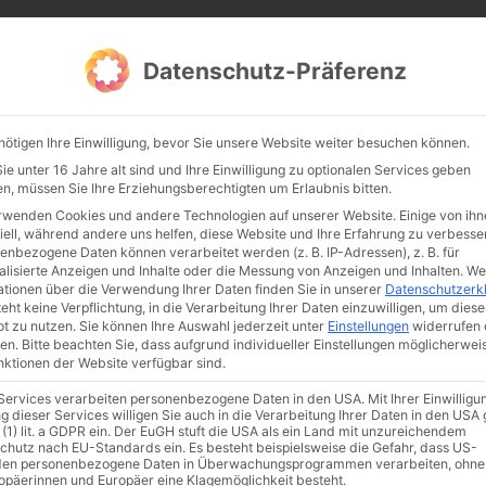
CATHWALK.DE
Datenschutz-Präferenz
Abendland, Alte Messe & katholische Tradition
nötigen Ihre Einwilligung, bevor Sie unsere Website weiter besuchen können.
TE MESSE
GLAUBE
KULTUR
FRÖMMIGKEIT
TRADIT
e unter 16 Jahre alt sind und Ihre Einwilligung zu optionalen Services geben
n, müssen Sie Ihre Erziehungsberechtigten um Erlaubnis bitten.
rwenden Cookies und andere Technologien auf unserer Website. Einige von ihn
iell, während andere uns helfen, diese Website und Ihre Erfahrung zu verbesse
enbezogene Daten können verarbeitet werden (z. B. IP-Adressen), z. B. für
alisierte Anzeigen und Inhalte oder die Messung von Anzeigen und Inhalten.
We
ationen über die Verwendung Ihrer Daten finden Sie in unserer
Datenschutzerk
eht keine Verpflichtung, in die Verarbeitung Ihrer Daten einzuwilligen, um diese
t zu nutzen.
Sie können Ihre Auswahl jederzeit unter
Einstellungen
widerrufen 
en.
Bitte beachten Sie, dass aufgrund individueller Einstellungen möglicherwei
unktionen der Website verfügbar sind.
 Services verarbeiten personenbezogene Daten in den USA. Mit Ihrer Einwilligu
ismus
Franziskus
50 Jahre Humanae vitae
Katholische Kirche
g dieser Services willigen Sie auch in die Verarbeitung Ihrer Daten in den US
 (1) lit. a GDPR ein. Der EuGH stuft die USA als ein Land mit unzureichendem
chutz nach EU-Standards ein. Es besteht beispielsweise die Gefahr, dass US-
en personenbezogene Daten in Überwachungsprogrammen verarbeiten, ohne
ropäerinnen und Europäer eine Klagemöglichkeit besteht.