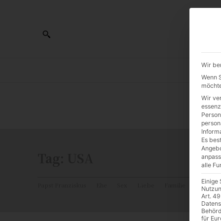
Wir be
AL
Wenn Si
möchte
Wir ve
0:00
essenz
Person
person
Inform
Es best
Angebo
Tag:
USA
anpass
alle F
Einige
Papst Franziskus
Ehe
Sex
Liebe
Familie
Katholiz
Nutzun
Art. 49
Datens
Behörd
für Eu