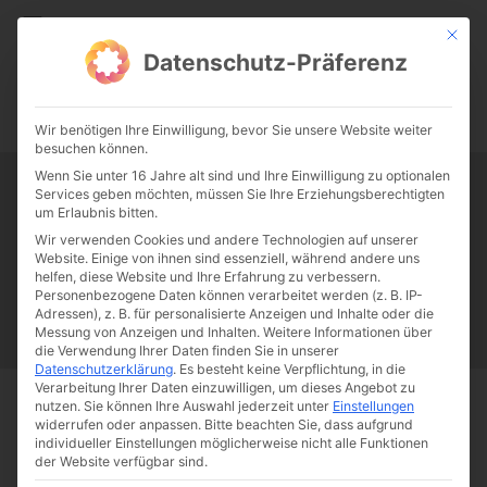
CATHWALK.DE
Mit die
Datenschutz-Präferenz
0:00
-:--
Wir benötigen Ihre Einwilligung, bevor Sie unsere Website weiter
besuchen können.
Wenn Sie unter 16 Jahre alt sind und Ihre Einwilligung zu optionalen
Services geben möchten, müssen Sie Ihre Erziehungsberechtigten
Tag:
Verhaltenstherapie
um Erlaubnis bitten.
Wir verwenden Cookies und andere Technologien auf unserer
Website. Einige von ihnen sind essenziell, während andere uns
Papst Franziskus
Ehe
Sex
Liebe
Familie
Katholizismus
helfen, diese Website und Ihre Erfahrung zu verbessern.
Personenbezogene Daten können verarbeitet werden (z. B. IP-
Franziskus
50 Jahre Humanae vitae
Katholische Kirche
Adressen), z. B. für personalisierte Anzeigen und Inhalte oder die
Messung von Anzeigen und Inhalten.
Weitere Informationen über
die Verwendung Ihrer Daten finden Sie in unserer
Datenschutzerklärung
.
Es besteht keine Verpflichtung, in die
Verarbeitung Ihrer Daten einzuwilligen, um dieses Angebot zu
nutzen.
Sie können Ihre Auswahl jederzeit unter
Einstellungen
Start
Schlagworte
Verhaltenstherapie
widerrufen oder anpassen.
Bitte beachten Sie, dass aufgrund
individueller Einstellungen möglicherweise nicht alle Funktionen
der Website verfügbar sind.