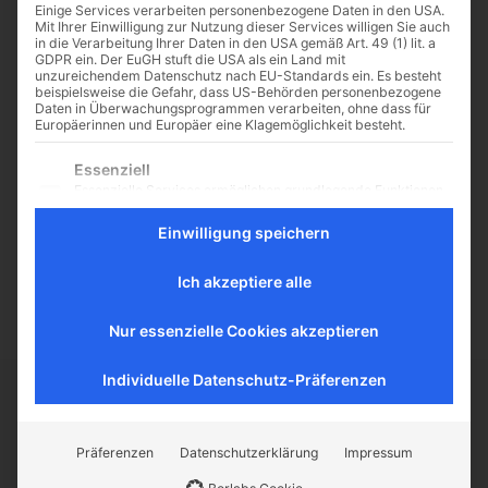
Einige Services verarbeiten personenbezogene Daten in den USA.
Mit Ihrer Einwilligung zur Nutzung dieser Services willigen Sie auch
in die Verarbeitung Ihrer Daten in den USA gemäß Art. 49 (1) lit. a
GDPR ein. Der EuGH stuft die USA als ein Land mit
unzureichendem Datenschutz nach EU-Standards ein. Es besteht
„Schaust du eigentlich
beispielsweise die Gefahr, dass US-Behörden personenbezogene
Daten in Überwachungsprogrammen verarbeiten, ohne dass für
Pornos?“
Europäerinnen und Europäer eine Klagemöglichkeit besteht.
Porno – viele nicken
Es folgt eine Liste der Service-Gruppen, für die eine Einwilligu
Essenziell
wahrscheinlich zustimmend, dass
Essenzielle Services ermöglichen grundlegende Funktionen
es sich dabei um ein brandheißes
und sind für das ordnungsgemäße Funktionieren der
Thema handelt. Tabu, aktuell, fast
Website erforderlich.
Einwilligung speichern
überall präsent. Und ein Thema,
Statistik
bei...
Statistik-Cookies sammeln Nutzungsdaten, die uns
Ich akzeptiere alle
Aufschluss darüber geben, wie unsere Besucher mit unserer
Website umgehen.
Nur essenzielle Cookies akzeptieren
Externe Medien
Inhalte von Videoplattformen und Social-Media-Plattformen
Individuelle Datenschutz-Präferenzen
werden standardmäßig blockiert. Wenn externe Services
akzeptiert werden, ist für den Zugriff auf diese Inhalte keine
CATHWALK.DE
manuelle Einwilligung mehr erforderlich.
Präferenzen
Datenschutzerklärung
Impressum