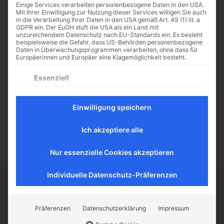
Einige Services verarbeiten personenbezogene Daten in den USA.
Mit Ihrer Einwilligung zur Nutzung dieser Services willigen Sie auch
in die Verarbeitung Ihrer Daten in den USA gemäß Art. 49 (1) lit. a
GDPR ein. Der EuGH stuft die USA als ein Land mit
unzureichendem Datenschutz nach EU-Standards ein. Es besteht
Rationale Argumente für
beispielsweise die Gefahr, dass US-Behörden personenbezogene
Daten in Überwachungsprogrammen verarbeiten, ohne dass für
die Wahrheit des
Europäerinnen und Europäer eine Klagemöglichkeit besteht.
christlichen Glaubens
Es folgt eine Liste der Service-Gruppen, für die eine Einwilligu
Essenziell
7 Thesen, warum es absolut
Essenzielle Services ermöglichen grundlegende Funktionen
wahrscheinlich ist, dass das Neue
und sind für das ordnungsgemäße Funktionieren der
Testament Wahres berichtet Glaube
Website erforderlich.
Einwilligung speichern
kann man zwar nicht beweisen –
Statistik
man kann ihn aber auch...
Statistik-Cookies sammeln Nutzungsdaten, die uns
Ich akzeptiere alle
Aufschluss darüber geben, wie unsere Besucher mit unserer
Website umgehen.
Nur essenzielle Cookies akzeptieren
Externe Medien
Inhalte von Videoplattformen und Social-Media-Plattformen
Individuelle Datenschutz-Präferenzen
werden standardmäßig blockiert. Wenn externe Services
akzeptiert werden, ist für den Zugriff auf diese Inhalte keine
CATHWALK.DE
manuelle Einwilligung mehr erforderlich.
Präferenzen
Datenschutzerklärung
Impressum