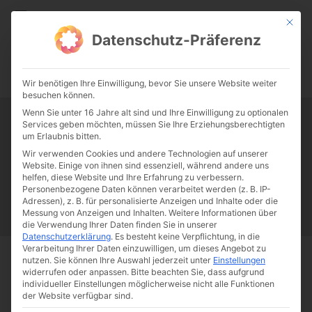
CATHWALK.DE
Mit die
Datenschutz-Präferenz
0:00
-:--
Wir benötigen Ihre Einwilligung, bevor Sie unsere Website weiter
besuchen können.
Wenn Sie unter 16 Jahre alt sind und Ihre Einwilligung zu optionalen
Services geben möchten, müssen Sie Ihre Erziehungsberechtigten
Tag:
Wahrheit
um Erlaubnis bitten.
Wir verwenden Cookies und andere Technologien auf unserer
Website. Einige von ihnen sind essenziell, während andere uns
Papst Franziskus
Ehe
Sex
Liebe
Familie
Katholizismus
helfen, diese Website und Ihre Erfahrung zu verbessern.
Personenbezogene Daten können verarbeitet werden (z. B. IP-
Franziskus
50 Jahre Humanae vitae
Katholische Kirche
Adressen), z. B. für personalisierte Anzeigen und Inhalte oder die
Messung von Anzeigen und Inhalten.
Weitere Informationen über
die Verwendung Ihrer Daten finden Sie in unserer
Datenschutzerklärung
.
Es besteht keine Verpflichtung, in die
Verarbeitung Ihrer Daten einzuwilligen, um dieses Angebot zu
nutzen.
Sie können Ihre Auswahl jederzeit unter
Einstellungen
Start
Schlagworte
Wahrheit
widerrufen oder anpassen.
Bitte beachten Sie, dass aufgrund
individueller Einstellungen möglicherweise nicht alle Funktionen
der Website verfügbar sind.