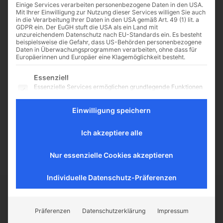
Einige Services verarbeiten personenbezogene Daten in den USA.
Mit Ihrer Einwilligung zur Nutzung dieser Services willigen Sie auch
in die Verarbeitung Ihrer Daten in den USA gemäß Art. 49 (1) lit. a
GDPR ein. Der EuGH stuft die USA als ein Land mit
unzureichendem Datenschutz nach EU-Standards ein. Es besteht
Die Adenauer-Ära in Kino
beispielsweise die Gefahr, dass US-Behörden personenbezogene
Daten in Überwachungsprogrammen verarbeiten, ohne dass für
und Fernsehen
Europäerinnen und Europäer eine Klagemöglichkeit besteht.
BERLIN, (CNA Deutsch).- Nicht nur
Es folgt eine Liste der Service-Gruppen, für die eine Einwilligu
Essenziell
Papst Franziskus in
Essenzielle Services ermöglichen grundlegende Funktionen
seiner Karlspreisrede und davor zu
und sind für das ordnungsgemäße Funktionieren der
r Lage Europas: Auch Kino- und
Website erforderlich.
Einwilligung speichern
Fernsehfilme beschäftigen sich in
Statistik
letzter Zeit auffällig zunehmend
Statistik-Cookies sammeln Nutzungsdaten, die uns
mit den fünfziger...
Ich akzeptiere alle
Aufschluss darüber geben, wie unsere Besucher mit unserer
Website umgehen.
Nur essenzielle Cookies akzeptieren
Externe Medien
Inhalte von Videoplattformen und Social-Media-Plattformen
werden standardmäßig blockiert. Wenn externe Services
Individuelle Datenschutz-Präferenzen
akzeptiert werden, ist für den Zugriff auf diese Inhalte keine
manuelle Einwilligung mehr erforderlich.
CATHWALK.DE
Präferenzen
Datenschutzerklärung
Impressum