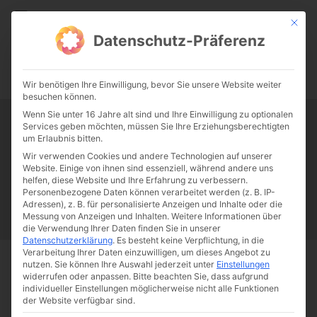
CATHWALK.DE
Mit die
Datenschutz-Präferenz
0:00
-:--
Wir benötigen Ihre Einwilligung, bevor Sie unsere Website weiter
besuchen können.
Wenn Sie unter 16 Jahre alt sind und Ihre Einwilligung zu optionalen
Services geben möchten, müssen Sie Ihre Erziehungsberechtigten
Tag:
968er-Revolte
um Erlaubnis bitten.
Wir verwenden Cookies und andere Technologien auf unserer
Website. Einige von ihnen sind essenziell, während andere uns
Papst Franziskus
Ehe
Sex
Liebe
Familie
Katholizismus
helfen, diese Website und Ihre Erfahrung zu verbessern.
Personenbezogene Daten können verarbeitet werden (z. B. IP-
Franziskus
50 Jahre Humanae vitae
Katholische Kirche
Adressen), z. B. für personalisierte Anzeigen und Inhalte oder die
Messung von Anzeigen und Inhalten.
Weitere Informationen über
die Verwendung Ihrer Daten finden Sie in unserer
Datenschutzerklärung
.
Es besteht keine Verpflichtung, in die
Verarbeitung Ihrer Daten einzuwilligen, um dieses Angebot zu
nutzen.
Sie können Ihre Auswahl jederzeit unter
Einstellungen
Start
Schlagworte
968er-Revolte
widerrufen oder anpassen.
Bitte beachten Sie, dass aufgrund
individueller Einstellungen möglicherweise nicht alle Funktionen
der Website verfügbar sind.