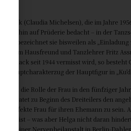
chöllack (Claudia Michelsen), die im Jahre 19
außen hin auf Prüderie bedacht – in der Tanz
änze bezeichnet sie bisweilen als „Einladung 
ltnis zum Hausfreund und Tanzlehrer Fritz A
chöllack seit 1944 vermisst wird, so besteht 
 der Hauptcharakterzug der Hauptfigur in „Ku’
lt sich die Rolle der Frau in den fünfziger Ja
ich) heiratet zu Beginn des Dreiteilers den an
die perfekte Frau für ihren Ehemann zu sein. Al
agt ist – was aber Helga nicht daran hindert,
gerin in einer Nervenheilanstalt in Berlin-Dahl