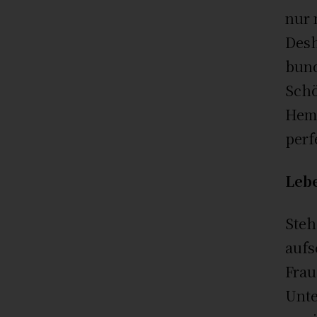
nur 
Desh
bund
Schö
Hemp
perf
Leb
Steh
aufs
Frau
Unte