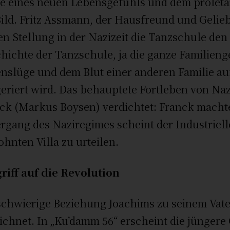
e eines neuen Lebensgefühls und dem prolet
Bild. Fritz Assmann, der Hausfreund und Geliebt
n Stellung in der Nazizeit die Tanzschule den
hichte der Tanzschule, ja die ganze Familienge
nslüge und dem Blut einer anderen Familie aufg
eriert wird. Das behauptete Fortleben von Nazi
ck (Markus Boysen) verdichtet: Franck machte
rgang des Naziregimes scheint der Industrie
hnten Villa zu urteilen.
riff auf die Revolution
schwierige Beziehung Joachims zu seinem Vate
ichnet. In „Ku’damm 56“ erscheint die jüngere G