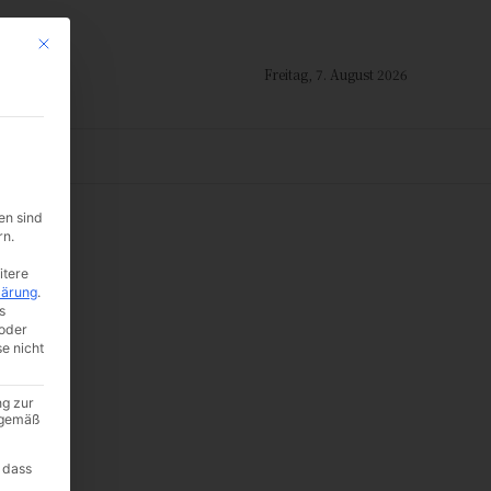
Mit diesem Button wird der Dialog geschlossen. Seine Funktionalität ist i
Freitag, 7. August 2026
ION
en sind
rn.
itere
lärung
.
s
oder
se nicht
ng zur
A gemäß
 dass