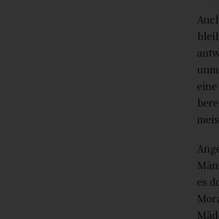
Auch
blei
antw
unmö
eine
bere
meis
Ange
Männ
es d
Mora
Mädc