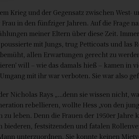
 Krieg und der Gegensatz zwischen West- und
 Frau in den fünfziger Jahren. Auf die Frage na
ählungen meiner Eltern über diese Zeit. Imme
poussierte mit Jungs, trug Petticoats und las 
 bemüht, allen Erwartungen gerecht zu werden
eren’ will – wie das damals hieß – kamen in v
Umgang mit ihr war verboten. Sie war also gef
er Nicholas Rays „…denn sie wissen nicht, was
ration rebellieren, wollte Hess „von den jun
n zu leben. Denn die Frauen der 1950er Jahre k
m biederen, festsitzenden und fatalen Rollenve
Mann unterzuordnen. Sie konnte keinen Mietve