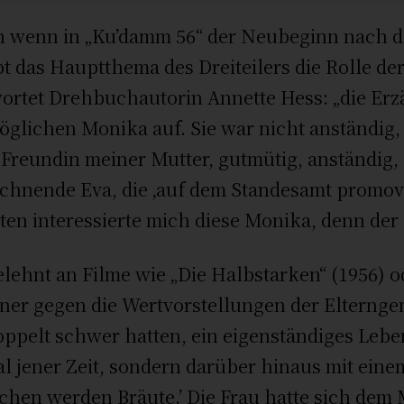
 wenn in „Ku’damm 56“ der Neubeginn nach dem
bt das Hauptthema des Dreiteilers die Rolle der
ortet Drehbuchautorin Annette Hess: „die Erz
glichen Monika auf. Sie war nicht anständig, 
 Freundin meiner Mutter, gutmütig, anständig,
chnende Eva, die ‚auf dem Standesamt promovi
ten interessierte mich diese Monika, denn der 
lehnt an Filme wie „Die Halbstarken“ (1956) od
er gegen die Wertvorstellungen der Elterngene
oppelt schwer hatten, ein eigenständiges Lebe
l jener Zeit, sondern darüber hinaus mit eine
hen werden Bräute.’ Die Frau hatte sich dem 