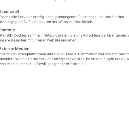
gt eine Liste der Service-Gruppen, für die eine Einwilligung erteilt 
Essenziell
he Cathwalk
Essenzielle Services ermöglichen grundlegende Funktionen und sind für das
ordnungsgemäße Funktionieren der Website erforderlich.
 2016
Statistik
Statistik-Cookies sammeln Nutzungsdaten, die uns Aufschluss darüber geben, 
unsere Besucher mit unserer Website umgehen.
0:00
Externe Medien
Inhalte von Videoplattformen und Social-Media-Plattformen werden standard
blockiert. Wenn externe Services akzeptiert werden, ist für den Zugriff auf dies
IN, (
CNA Deutsch
).- Nicht nur Papst Franzis
Inhalte keine manuelle Einwilligung mehr erforderlich.
sehfilme beschäftigen sich in letzter Zeit auf
rdings keinen nostalgischen „Heimatfilm“-Blick 
1968er-Revolte anachronistisch entstellt. Man
Andere Zeiten: Der bekennende und praktizieren
September 1956. Foto: Bundesarchiv/Rolf Unterb