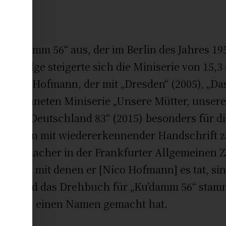
„Ku’damm 56“ aus, der im Berlin des Jahres 195
en Folge steigerte sich die Miniserie von 15,3
n Nico Hofmann, der mit „Dresden“ (2005), „Da
gezeichneten Miniserie „Unsere Mütter, unsere
 Serie „Deutschland 83“ (2015) besonders für d
duzenten mit wiedererkennender Handschrift z
chirrmacher in der Frankfurter Allgemeinen Z
osigkeit, mit denen er [Nico Hofmann] es tat,
 Idee und das Drehbuch für „Ku’damm 56“ stam
10–2014) einen Namen gemacht hat.