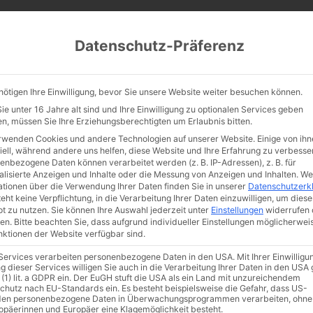
CATHWALK.DE
Datenschutz-Präferenz
Abendland, Alte Messe & katholische Tradition
nötigen Ihre Einwilligung, bevor Sie unsere Website weiter besuchen können.
TE MESSE
GLAUBE
KULTUR
FRÖMMIGKEIT
TRADIT
e unter 16 Jahre alt sind und Ihre Einwilligung zu optionalen Services geben
n, müssen Sie Ihre Erziehungsberechtigten um Erlaubnis bitten.
rwenden Cookies und andere Technologien auf unserer Website. Einige von ihn
iell, während andere uns helfen, diese Website und Ihre Erfahrung zu verbesse
enbezogene Daten können verarbeitet werden (z. B. IP-Adressen), z. B. für
ie Adenauer-Ära in
alisierte Anzeigen und Inhalte oder die Messung von Anzeigen und Inhalten.
We
ationen über die Verwendung Ihrer Daten finden Sie in unserer
Datenschutzerk
eht keine Verpflichtung, in die Verarbeitung Ihrer Daten einzuwilligen, um diese
ino und Fernsehen
t zu nutzen.
Sie können Ihre Auswahl jederzeit unter
Einstellungen
widerrufen 
en.
Bitte beachten Sie, dass aufgrund individueller Einstellungen möglicherwei
unktionen der Website verfügbar sind.
 Services verarbeiten personenbezogene Daten in den USA. Mit Ihrer Einwilligu
g dieser Services willigen Sie auch in die Verarbeitung Ihrer Daten in den US
 (1) lit. a GDPR ein. Der EuGH stuft die USA als ein Land mit unzureichendem
chutz nach EU-Standards ein. Es besteht beispielsweise die Gefahr, dass US-
en personenbezogene Daten in Überwachungsprogrammen verarbeiten, ohne
ropäerinnen und Europäer eine Klagemöglichkeit besteht.