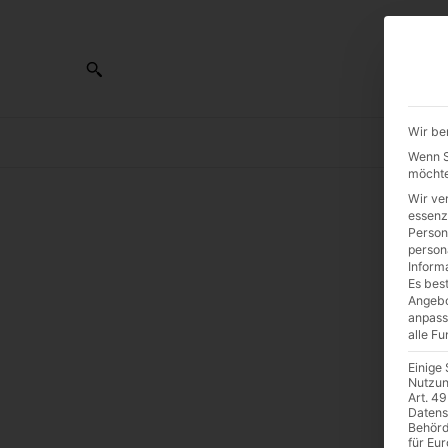
Wir be
AL
Wenn Si
möchte
Wir ve
essenz
Person
D
person
Inform
Es best
K
Angebo
anpass
alle F
Einige
Nutzun
Art. 49
Datens
Behörd
für Eu