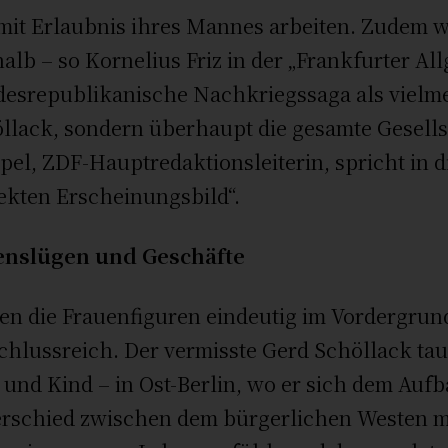
mit Erlaubnis ihres Mannes arbeiten. Zudem 
alb – so Kornelius Friz in der „Frankfurter A
esrepublikanische Nachkriegssaga als vielmeh
llack, sondern überhaupt die gesamte Gesellsch
el, ZDF-Hauptredaktionsleiterin, spricht in
ekten Erscheinungsbild“.
enslügen und Geschäfte
en die Frauenfiguren eindeutig im Vordergrun
chlussreich. Der vermisste Gerd Schöllack tau
 und Kind – in Ost-Berlin, wo er sich dem Aufb
rschied zwischen dem bürgerlichen Westen m