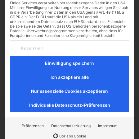
Einige Services verarbeiten personenbezogene Daten in den USA.
Mit Ihrer Einwilligung zur Nutzung dieser Services willigen Sie auch
in die Verarbeitung Ihrer Daten in den USA gemäß Art. 49 (1) lit. a
GDPR ein. Der EuGH stuft die USA als ein Land mit
unzureichendem Datenschutz nach EU-Standards ein. Es besteht
Der Mantilla-Wahn (1/3)
beispielsweise die Gefahr, dass US-Behörden personenbezogene
Daten in Überwachungsprogrammen verarbeiten, ohne dass für
Warum Kopftücher zu einem
Europäerinnen und Europäer eine Klagemöglichkeit besteht.
katholischen Life- und Faithstyle
Es folgt eine Liste der Service-Gruppen, für die eine Einwilligu
Essenziell
gehören, war im Beitrag "Die
Essenzielle Services ermöglichen grundlegende Funktionen
Mantilla - Einfach Spitze" zu lesen.
und sind für das ordnungsgemäße Funktionieren der
Als Debattenmagazin holen wir
Einwilligung speichern
Website erforderlich.
nun...
Statistik
Ich akzeptiere alle
Statistik-Cookies sammeln Nutzungsdaten, die uns
Aufschluss darüber geben, wie unsere Besucher mit unserer
Website umgehen.
Nur essenzielle Cookies akzeptieren
Externe Medien
Individuelle Datenschutz-Präferenzen
Inhalte von Videoplattformen und Social-Media-Plattformen
werden standardmäßig blockiert. Wenn externe Services
CATHWALK.DE
akzeptiert werden, ist für den Zugriff auf diese Inhalte keine
manuelle Einwilligung mehr erforderlich.
Präferenzen
Datenschutzerklärung
Impressum
Der Cathwalk ist ein Herzensanliegen von
Borlabs Cookie