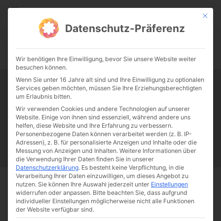
CATHWALK.DE
Mit die
Datenschutz-Präferenz
0:00
-:--
Wir benötigen Ihre Einwilligung, bevor Sie unsere Website weiter
besuchen können.
Wenn Sie unter 16 Jahre alt sind und Ihre Einwilligung zu optionalen
Services geben möchten, müssen Sie Ihre Erziehungsberechtigten
Tag:
Gesicht
um Erlaubnis bitten.
Wir verwenden Cookies und andere Technologien auf unserer
Website. Einige von ihnen sind essenziell, während andere uns
Papst Franziskus
Ehe
Sex
Liebe
Familie
Katholizismus
helfen, diese Website und Ihre Erfahrung zu verbessern.
Personenbezogene Daten können verarbeitet werden (z. B. IP-
Franziskus
50 Jahre Humanae vitae
Katholische Kirche
Adressen), z. B. für personalisierte Anzeigen und Inhalte oder die
Messung von Anzeigen und Inhalten.
Weitere Informationen über
die Verwendung Ihrer Daten finden Sie in unserer
Datenschutzerklärung
.
Es besteht keine Verpflichtung, in die
Verarbeitung Ihrer Daten einzuwilligen, um dieses Angebot zu
nutzen.
Sie können Ihre Auswahl jederzeit unter
Einstellungen
Start
Schlagworte
Gesicht
widerrufen oder anpassen.
Bitte beachten Sie, dass aufgrund
individueller Einstellungen möglicherweise nicht alle Funktionen
der Website verfügbar sind.