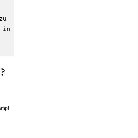
zu 
in 
s?
Kampf