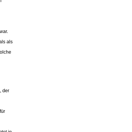
n
war.
ls als
solche
, der
für
tet in