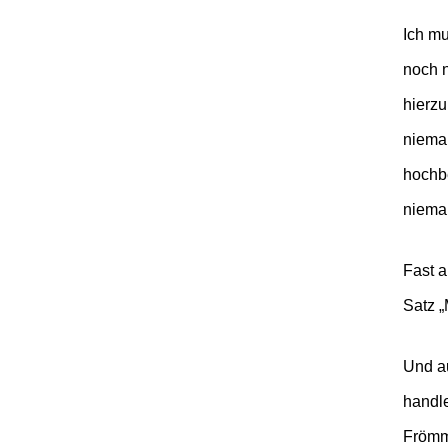
Ich mu
noch n
hierz
niemal
hochbe
niemal
Fast a
Satz „
Und au
handle
Frömmi