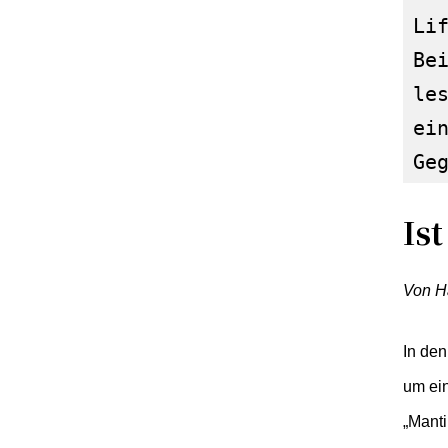
Li
Be
le
ei
Ge
Is
Von H
In den
um ein
„Mantil