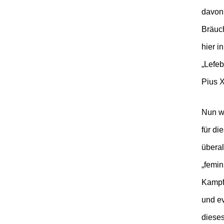
davon 
Bräuch
hier i
„Lefeb
Pius X
Nun wi
für di
übera
„femin
Kampf 
und ev
dieses