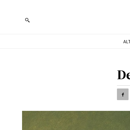
AL
De