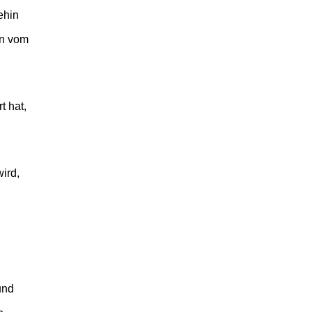
ehin
en vom
t hat,
ird,
n
und