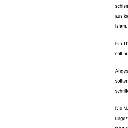
schism
aus ka
Islam.
Ein Th
soll n
Angesi
sollt
schril
Die Ma
ungezä