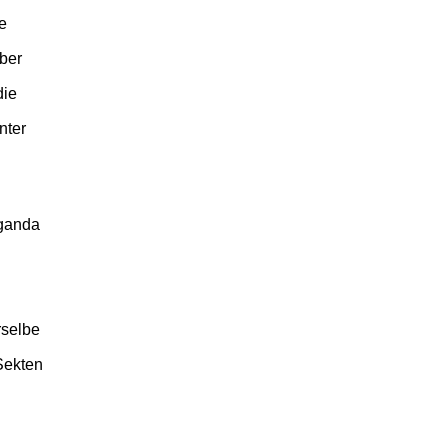
he
aber
die
nter
aganda
rselbe
Sekten