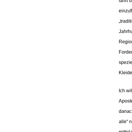
fährt 
einzuf
„tradi
Jahrh
Regio
Forde
spezi
Kleide
Ich wi
Apost
danach
alle“ 
mittel