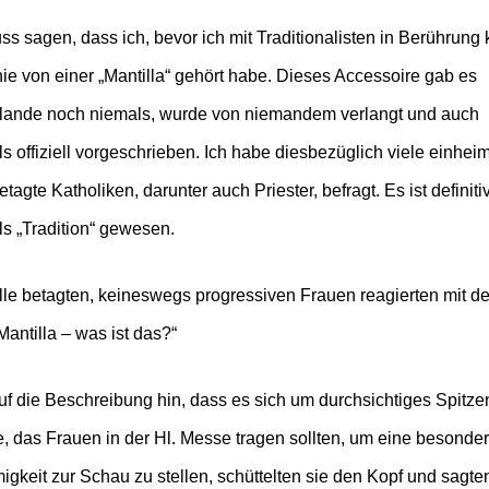
ss sagen, dass ich, bevor ich mit Traditionalisten in Berührung
ie von einer „Mantilla“ gehört habe. Dieses Accessoire gab es
ulande noch niemals, wurde von niemandem verlangt und auch
s offiziell vorgeschrieben. Ich habe diesbezüglich viele einhei
tagte Katholiken, darunter auch Priester, befragt. Es ist definiti
s „Tradition“ gewesen.
lle betagten, keineswegs progressiven Frauen reagierten mit d
Mantilla – was ist das?“
f die Beschreibung hin, dass es sich um durchsichtiges Spitze
, das Frauen in der Hl. Messe tragen sollten, um eine besonde
gkeit zur Schau zu stellen, schüttelten sie den Kopf und sagte