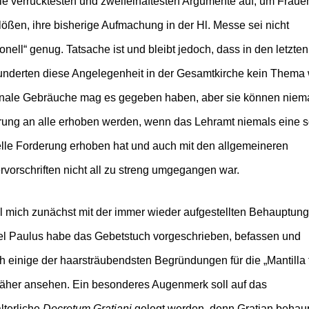
die verrücktesten und zweifelhaftesten Argumente auf, um Fraue
lößen, ihre bisherige Aufmachung in der Hl. Messe sei nicht
tionell“ genug. Tatsache ist und bleibt jedoch, dass in den letzten
underten diese Angelegenheit in der Gesamtkirche kein Thema 
nale Gebräuche mag es gegeben haben, aber sie können niema
rung an alle erhoben werden, wenn das Lehramt niemals eine 
elle Forderung erhoben hat und auch mit den allgemeineren
rvorschriften nicht all zu streng umgegangen war.
ll mich zunächst mit der immer wieder aufgestellten Behauptung
el Paulus habe das Gebetstuch vorgeschrieben, befassen und
 einige der haarsträubendsten Begründungen für die „Mantilla 
näher ansehen. Ein besonderes Augenmerk soll auf das
alterliche
Decretum Gratiani
gelegt werden, denn Gratian behaup