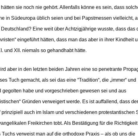
hätten sie noch nie gehört. Allenfalls könne es sein, dass solc
e in Südeuropa üblich seien und bei Papstmessen vielleicht, 
n Deutschland? Eine weit über Achtzigjährige wusste, dass das 
vristen“ eingeführt hätten, dass man das aber in ihrer Kindheit u
I. und XII. niemals so gehandhabt hätte.
rd aber in den letzten beiden Jahren eine so penetrante Prop
eses Tuch gemacht, als sei das eine “Tradition“, die „immer“ und
ll gegolten habe und vorgeschrieben gewesen sei und aus
istischen“ Gründen verweigert werde. Es ist auffallend, dass de
prinzipiell auch im Islam und verschiedenen protestantischen 
angelikalen Freikirchen tobt. Als Bestätigung für die Richtigkeit
 Tuchs verweist man auf die orthodoxe Praxis – als ob uns die