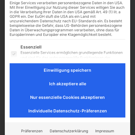
Einige Services verarbeiten personenbezogene Daten in den USA.
Start
Schlagworte
In Catholicism, the pint, the pipe and the cross
Mit Ihrer Einwilligung zur Nutzung dieser Services willigen Sie auch
can all fit together
in die Verarbeitung Ihrer Daten in den USA gemäß Art. 49 (1) lit. a
GDPR ein. Der EuGH stuft die USA als ein Land mit
unzureichendem Datenschutz nach EU-Standards ein. Es besteht
beispielsweise die Gefahr, dass US-Behörden personenbezogene
Daten in Überwachungsprogrammen verarbeiten, ohne dass für
Europäerinnen und Europäer eine Klagemöglichkeit besteht.
Es folgt eine Liste der Service-Gruppen, für die eine Einwilligu
Essenziell
Katholische Dandies
Essenzielle Services ermöglichen grundlegende Funktionen
und sind für das ordnungsgemäße Funktionieren der
In Catholicism, the pint, the pipe
Website erforderlich.
and the cross can all fit together
Einwilligung speichern
Statistik
G.K. Chesterton Von Dr. Alexander
Statistik-Cookies sammeln Nutzungsdaten, die uns
Pschera Der französische Dichter
Aufschluss darüber geben, wie unsere Besucher mit unserer
Ich akzeptiere alle
Website umgehen.
Charles Baudelaire sagte einmal,...
Externe Medien
Nur essenzielle Cookies akzeptieren
Inhalte von Videoplattformen und Social-Media-Plattformen
werden standardmäßig blockiert. Wenn externe Services
Individuelle Datenschutz-Präferenzen
akzeptiert werden, ist für den Zugriff auf diese Inhalte keine
manuelle Einwilligung mehr erforderlich.
CATHWALK.DE
Präferenzen
Datenschutzerklärung
Impressum