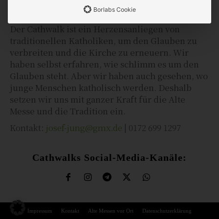
Borlabs Cookie
Der Cathwalk ist ein Herzensanliegen von
traditionellen Katholiken, um den Glauben zu
verbreiten und die Kirche zu erneuern. Wir
haben selbst erfahren, wie schlimm es um den
Glauben steht. Aber wir haben auch gesehen, wo
junge Menschen katholisch werden. Deshalb
setzen wir uns mit ganzer Kraft für die Alte
Messe und die Tradition ein.
Kontakt:
josef-jung@gmx.de
| 0172 699 1297
Cathwalks Social-Media-Kanäle:
Impressum
Kontakt
Alte Messen vor Ort
Datenschutzerklärung