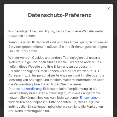
CATHWALK.DE
Mit die
Datenschutz-Präferenz
0:00
-:--
Wir benötigen Ihre Einwilligung, bevor Sie unsere Website weiter
besuchen können.
Wenn Sie unter 16 Jahre alt sind und Ihre Einwilligung zu optionalen
Services geben möchten, müssen Sie Ihre Erziehungsberechtigten
Tag:
In Catholicism, the pint,
um Erlaubnis bitten.
Wir verwenden Cookies und andere Technologien auf unserer
the pipe and the cross can all fit
Website. Einige von ihnen sind essenziell, während andere uns
helfen, diese Website und Ihre Erfahrung zu verbessern.
together
Personenbezogene Daten können verarbeitet werden (z. B. IP-
Adressen), z. B. für personalisierte Anzeigen und Inhalte oder die
Messung von Anzeigen und Inhalten.
Weitere Informationen über
die Verwendung Ihrer Daten finden Sie in unserer
Papst Franziskus
Ehe
Sex
Liebe
Familie
Katholizismus
Datenschutzerklärung
.
Es besteht keine Verpflichtung, in die
Verarbeitung Ihrer Daten einzuwilligen, um dieses Angebot zu
Franziskus
50 Jahre Humanae vitae
Katholische Kirche
nutzen.
Sie können Ihre Auswahl jederzeit unter
Einstellungen
widerrufen oder anpassen.
Bitte beachten Sie, dass aufgrund
individueller Einstellungen möglicherweise nicht alle Funktionen
der Website verfügbar sind.