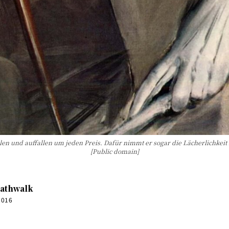
len und auffallen um jeden Preis. Dafür nimmt er sogar die Lächerlichkeit in
[Public domain]
athwalk
 2016