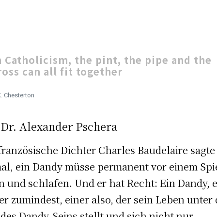
0:00
n Catholicism, the pint, the pipe and the
ross can all fit together
. Chesterton
 Dr. Alexander Pschera
französische Dichter Charles Baudelaire sagte
al, ein Dandy müsse permanent vor einem Spi
n und schlafen. Und er hat Recht: Ein Dandy, 
er zumindest, einer also, der sein Leben unter 
 des Dandy-Seins stellt und sich nicht nur