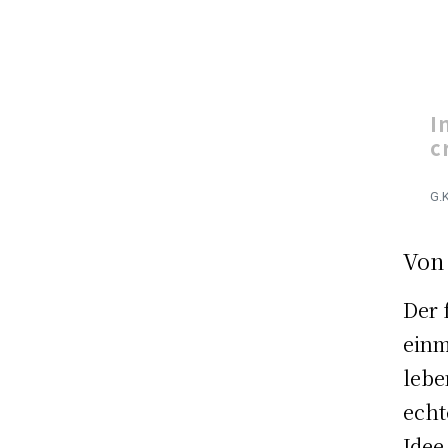
I
c
G.K
Von
Der 
einm
lebe
echt
Idee