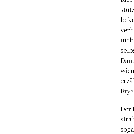
stut
beko
verb
nich
selb
Dand
wien
erzä
Brya
Der 
stra
soga