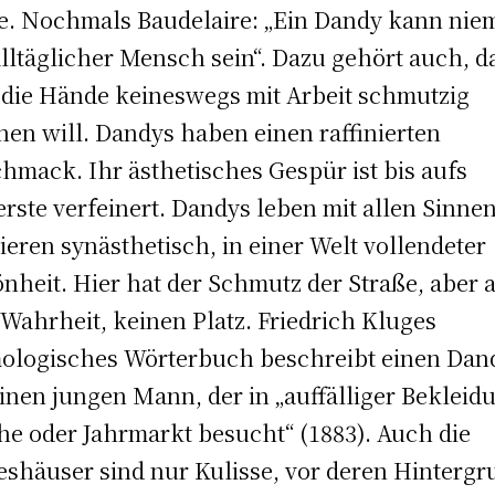
e. Nochmals Baudelaire: „Ein Dandy kann nie
alltäglicher Mensch sein“. Dazu gehört auch, d
 die Hände keineswegs mit Arbeit schmutzig
en will. Dandys haben einen raffinierten
hmack. Ihr ästhetisches Gespür ist bis aufs
rste verfeinert. Dandys leben mit allen Sinnen
tieren synästhetisch, in einer Welt vollendeter
nheit. Hier hat der Schmutz der Straße, aber 
 Wahrheit, keinen Platz. Friedrich Kluges
ologisches Wörterbuch beschreibt einen Dan
einen jungen Mann, der in „auffälliger Bekleid
he oder Jahrmarkt besucht“ (1883). Auch die
eshäuser sind nur Kulisse, vor deren Hinterg