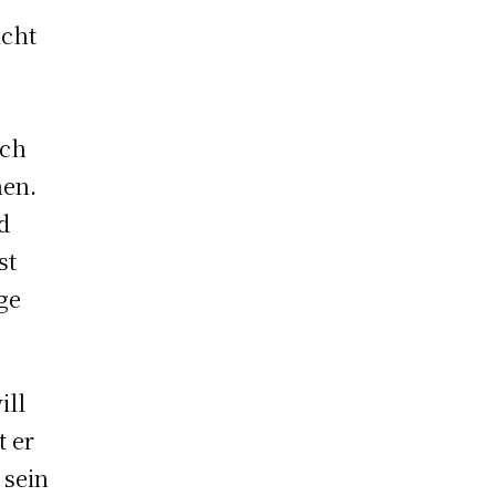
icht
ich
hen.
d
st
ge
ill
t er
 sein