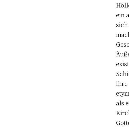
Höll
ein 
sich
mach
Gesc
Äuße
exis
Schö
ihre
etym
als 
Kirc
Gott