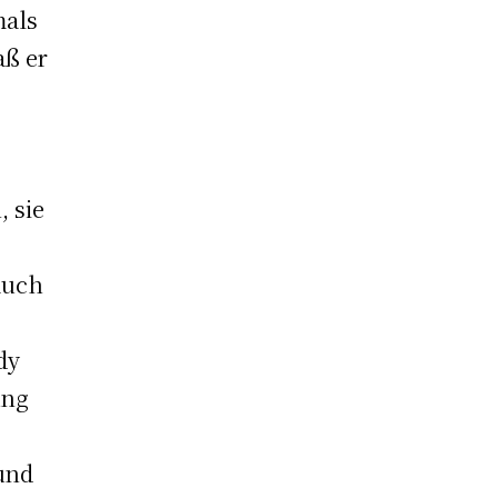
mals
aß er
, sie
auch
dy
ung
rund