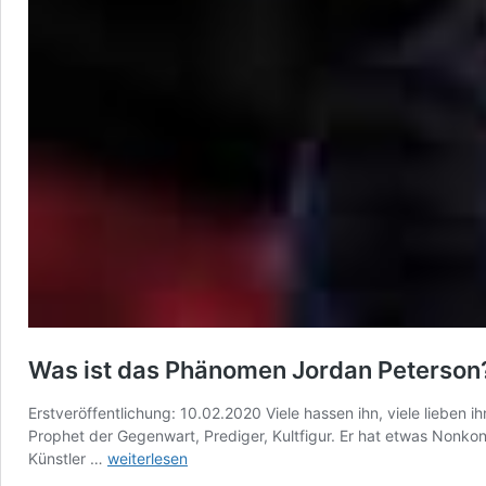
Was ist das Phänomen Jordan Peterson
Erstveröffentlichung: 10.02.2020 Viele hassen ihn, viele lieben i
Prophet der Gegenwart, Prediger, Kultfigur. Er hat etwas Nonkonf
Was
Künstler …
weiterlesen
ist