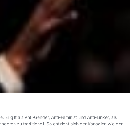
Er gilt als Anti-Gender, Anti-Feminist und Anti-Linker, als
deren zu traditionell. So entzieht sich der Kanadier, wie der