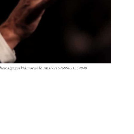
com/photos/gageskidmore/albums/72157699031559840
-:--