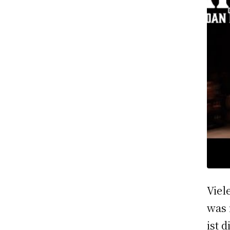
Viel
was 
ist 