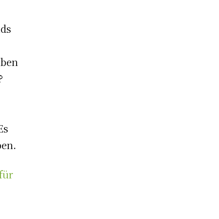
nds
eben
?
Es
ben.
für