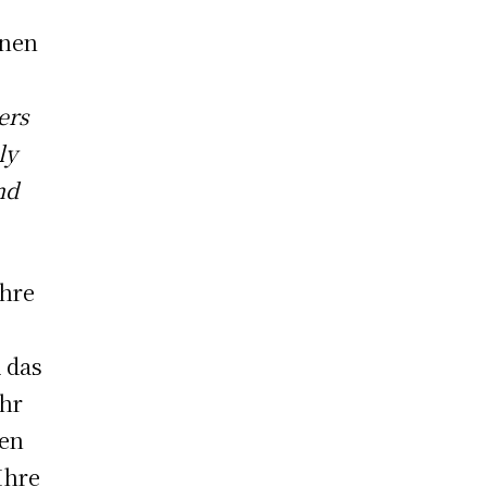
enen
ers
ly
nd
ihre
d das
ehr
ken
Ihre