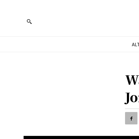
AL
W
Jo