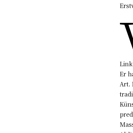
Erst
Link
Er h
Art.
trad
Küns
pred
Mass