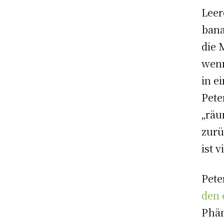
Leer
bana
die 
wenn
in e
Pete
„räu
zurü
ist 
Pete
den 
Phän