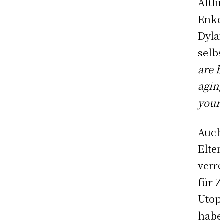
Altl
Enke
Dyla
selb
are 
agin
your
Auch
Elte
verr
für 
Utop
habe