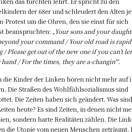
inken das fürchten lehrt. Er spricht zu den
lkindern der 68er und schleudert den Alten j
n-Protest um die Ohren, den sie einst für sich
st beanspruchten: „
Your sons and your daught
beyond your command / Your old road is rapid
g / Please get out of the new one if you can’t le
 hand / For the times, they are a-changin'“.
 die Kinder der Linken hören nicht mehr auf 
rn. Die Straßen des Wohlfühlsozialismus sind
ottet. Die Zeiten haben sich geändert. Was sin
Zeiten heute? Es sind Zeiten, in denen nicht m
ien, sondern harte Realitäten zählen. Die Lin
n die Utopie vom neuen Menschen geträumt. 