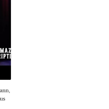
Mann,
mus
e