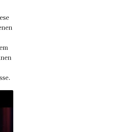
iese
enen
dem
inen
sse.