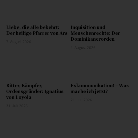
Liebe, die alle bekehrt:
Inquisition und
Der heilige Pfarrer von Ars
Menschenrechte: Der
Dominikanerorden
7. August 2026
4. August 2026
Ritter, Kämpfer,
Exkommunikation! – Was
Ordensgründer: Ignatius
mache ich jetzt?
von Loyola
21. Juli 2026
31. Juli 2026