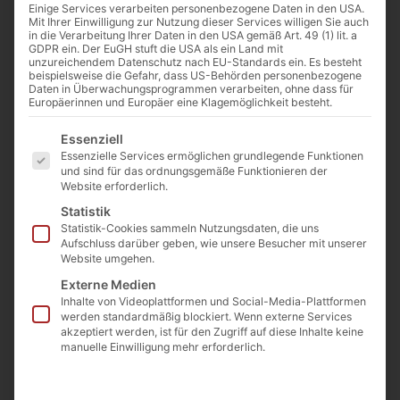
Einige Services verarbeiten personenbezogene Daten in den USA.
Mit Ihrer Einwilligung zur Nutzung dieser Services willigen Sie auch
in die Verarbeitung Ihrer Daten in den USA gemäß Art. 49 (1) lit. a
GDPR ein. Der EuGH stuft die USA als ein Land mit
unzureichendem Datenschutz nach EU-Standards ein. Es besteht
beispielsweise die Gefahr, dass US-Behörden personenbezogene
Daten in Überwachungsprogrammen verarbeiten, ohne dass für
Europäerinnen und Europäer eine Klagemöglichkeit besteht.
Es folgt eine Liste der Service-Gruppen, für die eine Einwilligu
Essenziell
Essenzielle Services ermöglichen grundlegende Funktionen
und sind für das ordnungsgemäße Funktionieren der
Website erforderlich.
Statistik
Statistik-Cookies sammeln Nutzungsdaten, die uns
Aufschluss darüber geben, wie unsere Besucher mit unserer
Website umgehen.
Externe Medien
Pius V. in einer Darstellung von El Greco | Public domain, via
Inhalte von Videoplattformen und Social-Media-Plattformen
Wikimedia Commons
werden standardmäßig blockiert. Wenn externe Services
akzeptiert werden, ist für den Zugriff auf diese Inhalte keine
manuelle Einwilligung mehr erforderlich.
Von
Cathwalk
5. Mai 2026