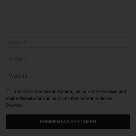
K
o
N
m
a
m
m
E
e
e
-
n
:
M
t
*
W
a
a
e
i
r
b
l
Speichern Sie meinen Namen, meine E-Mail-Adresse und
:
s
:
meine Website für den nächsten Kommentar in diesem
i
*
Browser.
t
e
: