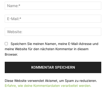
o
N
m
a
m
m
E
e
e
-
n
:
M
t
*
W
a
a
e
i
r
b
l
Speichern Sie meinen Namen, meine E-Mail-Adresse und
:
s
:
meine Website für den nächsten Kommentar in diesem
i
*
Browser.
t
e
:
Diese Website verwendet Akismet, um Spam zu reduzieren.
Erfahre, wie deine Kommentardaten verarbeitet werden.