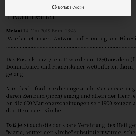
Borlabs Cookie
1 Kommentar
14. Mai 2019 Beim 18:46
Melani
„Wie lautet unsere Antwort auf Humbug und Häresi
……………………………………………………………………………
Das Rosenkranz-„Gebet“ wurde um 1250 aus dem (fe
Dominikaner und Franziskaner wetteiferten darin, 
gelang!
.
Nur: das beförderte die ungesunde Marianisierung 
deren Zentrum (noch) einzig und allein der Herr Jes
An die 600 Marienerscheinungen seit 1900 zeugen 
den Herrn der Kirche.
.
Daß jetzt auch die dankbare Verehrung des Heilige
"Marie, Mutter der Kirche" substituiert wurde, sche