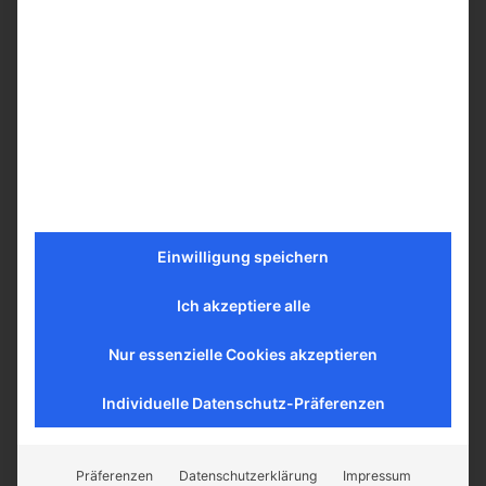
Sie sehen gerade einen
Platzhalterinhalt von
YouTube
. Um
auf den eigentlichen Inhalt
zuzugreifen, klicken Sie auf die
Schaltfläche unten. Bitte beachten Sie,
dass dabei Daten an Drittanbieter
weitergegeben werden.
Mehr Informationen
Einwilligung speichern
Inhalt entsperren
Ich akzeptiere alle
Erforderlichen Service
akzeptieren und Inhalte
Nur essenzielle Cookies akzeptieren
entsperren
Individuelle Datenschutz-Präferenzen
Präferenzen
Datenschutzerklärung
Impressum