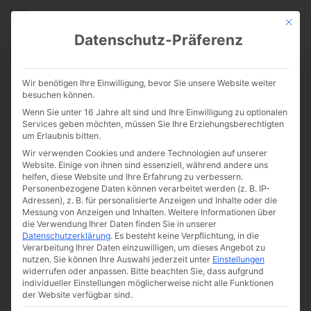
CATHWALK.DE
Mit die
Datenschutz-Präferenz
Trotz Krise, trotz Sünde, trotz
Wir benötigen Ihre Einwilligung, bevor Sie unsere Website weiter
Missbrauch: „Wir glauben an
besuchen können.
Wenn Sie unter 16 Jahre alt sind und Ihre Einwilligung zu optionalen
die eine, heilige, katholische
Services geben möchten, müssen Sie Ihre Erziehungsberechtigten
um Erlaubnis bitten.
und apostolische Kirche“
Wir verwenden Cookies und andere Technologien auf unserer
Website. Einige von ihnen sind essenziell, während andere uns
helfen, diese Website und Ihre Erfahrung zu verbessern.
Personenbezogene Daten können verarbeitet werden (z. B. IP-
Adressen), z. B. für personalisierte Anzeigen und Inhalte oder die
Messung von Anzeigen und Inhalten.
Weitere Informationen über
die Verwendung Ihrer Daten finden Sie in unserer
Datenschutzerklärung
.
Es besteht keine Verpflichtung, in die
Verarbeitung Ihrer Daten einzuwilligen, um dieses Angebot zu
nutzen.
Sie können Ihre Auswahl jederzeit unter
Einstellungen
widerrufen oder anpassen.
Bitte beachten Sie, dass aufgrund
individueller Einstellungen möglicherweise nicht alle Funktionen
der Website verfügbar sind.