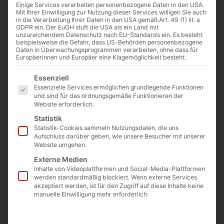
Einige Services verarbeiten personenbezogene Daten in den USA.
Mit Ihrer Einwilligung zur Nutzung dieser Services willigen Sie auch
in die Verarbeitung Ihrer Daten in den USA gemäß Art. 49 (1) lit. a
GDPR ein. Der EuGH stuft die USA als ein Land mit
unzureichendem Datenschutz nach EU-Standards ein. Es besteht
beispielsweise die Gefahr, dass US-Behörden personenbezogene
Daten in Überwachungsprogrammen verarbeiten, ohne dass für
Europäerinnen und Europäer eine Klagemöglichkeit besteht.
Pietro Perugino: Christus übergibt Petrus den Schlüssel zum
Es folgt eine Liste der Service-Gruppen, für die eine Einwilligu
Himmelreich (Fresko in der Sixtinischen Kapelle, 1480–1482) Bild:
Essenziell
Pietro Perugino [Public domain]
Essenzielle Services ermöglichen grundlegende Funktionen
und sind für das ordnungsgemäße Funktionieren der
Website erforderlich.
Statistik
Von
Josef Jung
Statistik-Cookies sammeln Nutzungsdaten, die uns
14. Mai 2019
Aufschluss darüber geben, wie unsere Besucher mit unserer
Website umgehen.
Externe Medien
Inhalte von Videoplattformen und Social-Media-Plattformen
0:00
-:--
werden standardmäßig blockiert. Wenn externe Services
akzeptiert werden, ist für den Zugriff auf diese Inhalte keine
manuelle Einwilligung mehr erforderlich.
s ist nicht einfach, heute
katholisch zu sein: