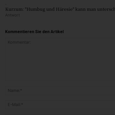
.
Kurzum: "Humbug und Häresie" kann man unterschi
Antwort
Kommentieren Sie den Artikel
K
o
m
m
e
n