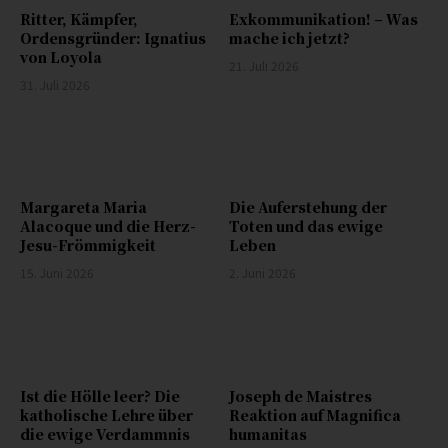
Ritter, Kämpfer,
Exkommunikation! – Was
Ordensgründer: Ignatius
mache ich jetzt?
von Loyola
21. Juli 2026
31. Juli 2026
Margareta Maria
Die Auferstehung der
Alacoque und die Herz-
Toten und das ewige
Jesu-Frömmigkeit
Leben
15. Juni 2026
2. Juni 2026
Ist die Hölle leer? Die
Joseph de Maistres
katholische Lehre über
Reaktion auf Magnifica
die ewige Verdammnis
humanitas