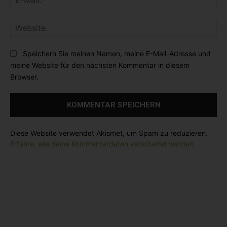
e
e
-
n
:
M
t
*
W
a
a
e
i
r
b
l
Speichern Sie meinen Namen, meine E-Mail-Adresse und
:
s
:
meine Website für den nächsten Kommentar in diesem
i
*
Browser.
t
e
:
Diese Website verwendet Akismet, um Spam zu reduzieren.
Erfahre, wie deine Kommentardaten verarbeitet werden.