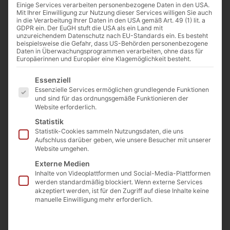
Einige Services verarbeiten personenbezogene Daten in den USA.
Mit Ihrer Einwilligung zur Nutzung dieser Services willigen Sie auch
in die Verarbeitung Ihrer Daten in den USA gemäß Art. 49 (1) lit. a
GDPR ein. Der EuGH stuft die USA als ein Land mit
unzureichendem Datenschutz nach EU-Standards ein. Es besteht
beispielsweise die Gefahr, dass US-Behörden personenbezogene
Daten in Überwachungsprogrammen verarbeiten, ohne dass für
Europäerinnen und Europäer eine Klagemöglichkeit besteht.
Es folgt eine Liste der Service-Gruppen, für die eine Einwilligu
Essenziell
Essenzielle Services ermöglichen grundlegende Funktionen
und sind für das ordnungsgemäße Funktionieren der
Website erforderlich.
Statistik
Von
Cathwalk
Statistik-Cookies sammeln Nutzungsdaten, die uns
29. Mai 2016
Aufschluss darüber geben, wie unsere Besucher mit unserer
Website umgehen.
Externe Medien
Inhalte von Videoplattformen und Social-Media-Plattformen
0:00
-:--
werden standardmäßig blockiert. Wenn externe Services
akzeptiert werden, ist für den Zugriff auf diese Inhalte keine
manuelle Einwilligung mehr erforderlich.
Georg Dietlein (23), Student aus Köln, seit
einem Jahr mit Freundin Paola (23)