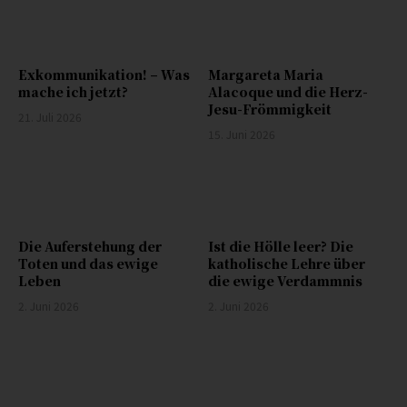
Exkommunikation! – Was
Margareta Maria
mache ich jetzt?
Alacoque und die Herz-
Jesu-Frömmigkeit
21. Juli 2026
15. Juni 2026
Die Auferstehung der
Ist die Hölle leer? Die
Toten und das ewige
katholische Lehre über
Leben
die ewige Verdammnis
2. Juni 2026
2. Juni 2026