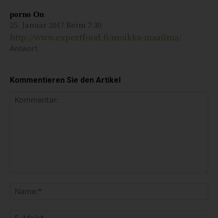
porno On
25. Januar 2017 Beim 7:30
http://www.expertfood.fi/moikka-maailma/
Antwort
Kommentieren Sie den Artikel
K
o
N
m
a
m
m
E