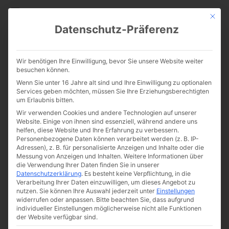
CATHWALK.DE
Mit die
Datenschutz-Präferenz
Der Heilige Geist ist keine
Wir benötigen Ihre Einwilligung, bevor Sie unsere Website weiter
Sparflamme
besuchen können.
Wenn Sie unter 16 Jahre alt sind und Ihre Einwilligung zu optionalen
Services geben möchten, müssen Sie Ihre Erziehungsberechtigten
um Erlaubnis bitten.
Wir verwenden Cookies und andere Technologien auf unserer
Website. Einige von ihnen sind essenziell, während andere uns
helfen, diese Website und Ihre Erfahrung zu verbessern.
Personenbezogene Daten können verarbeitet werden (z. B. IP-
Adressen), z. B. für personalisierte Anzeigen und Inhalte oder die
Messung von Anzeigen und Inhalten.
Weitere Informationen über
Von
The Cathwalk
die Verwendung Ihrer Daten finden Sie in unserer
Datenschutzerklärung
.
Es besteht keine Verpflichtung, in die
15. Mai 2016
Verarbeitung Ihrer Daten einzuwilligen, um dieses Angebot zu
nutzen.
Sie können Ihre Auswahl jederzeit unter
Einstellungen
widerrufen oder anpassen.
Bitte beachten Sie, dass aufgrund
individueller Einstellungen möglicherweise nicht alle Funktionen
0:00
der Website verfügbar sind.