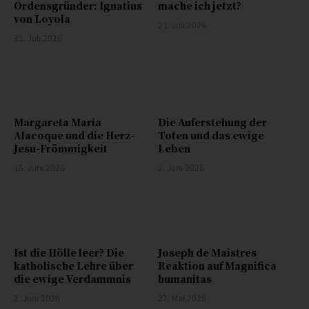
Ordensgründer: Ignatius
mache ich jetzt?
von Loyola
21. Juli 2026
31. Juli 2026
Margareta Maria
Die Auferstehung der
Alacoque und die Herz-
Toten und das ewige
Jesu-Frömmigkeit
Leben
15. Juni 2026
2. Juni 2026
Ist die Hölle leer? Die
Joseph de Maistres
katholische Lehre über
Reaktion auf Magnifica
die ewige Verdammnis
humanitas
2. Juni 2026
27. Mai 2026