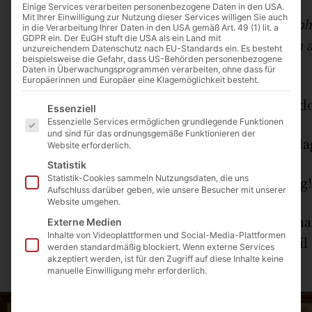
Einige Services verarbeiten personenbezogene Daten in den USA.
Mit Ihrer Einwilligung zur Nutzung dieser Services willigen Sie auch
Würde man sich mit einem Reportermikropho
in die Verarbeitung Ihrer Daten in den USA gemäß Art. 49 (1) lit. a
GDPR ein. Der EuGH stuft die USA als ein Land mit
wahllos Passanten fragen, was man eigentlich a
unzureichendem Datenschutz nach EU-Standards ein. Es besteht
beispielsweise die Gefahr, dass US-Behörden personenbezogene
wahrscheinlich folgende Antworten zu hören:
Daten in Überwachungsprogrammen verarbeiten, ohne dass für
Europäerinnen und Europäer eine Klagemöglichkeit besteht.
„Mei, mir is des wurscht! Hauptsach i hob do
Es folgt eine Liste der Service-Gruppen, für die eine Einwilligu
Essenziell
Essenzielle Services ermöglichen grundlegende Funktionen
und sind für das ordnungsgemäße Funktionieren der
„Des woiß i ned so gnau. Isch hald a Feierda
Website erforderlich.
Statistik
Statistik-Cookies sammeln Nutzungsdaten, die uns
„Ne, dat deit mi Leed! Ik heff keene Ohnung!
Aufschluss darüber geben, wie unsere Besucher mit unserer
Website umgehen.
Es klingt paradox, aber die Menschen außerha
Externe Medien
Inhalte von Videoplattformen und Social-Media-Plattformen
Pfingstereignis wenig bis gar nichts, eben weil
werden standardmäßig blockiert. Wenn externe Services
akzeptiert werden, ist für den Zugriff auf diese Inhalte keine
auf „Sparflamme“ gestellt wurde.
manuelle Einwilligung mehr erforderlich.