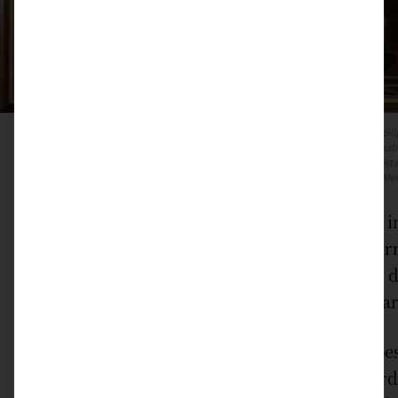
Gemälde von Jean Restout (1692 – 1768): Pfingsten wird die Herabsendung des Heiligen
Dreifaltigkeit. Mit dem Windhauch versuchten Künstler das Unsichtbare, nicht Fassb
Flammen und Feuer stehen für die Kraft, die er den Jüngern gab. Vom Heiligen Geist e
berichteten vom Leben und Wirken Jesu und „entzündeten“ so den Glauben der Mens
Was eigentlich in uns brennen sollte, um es i
Gegensatz nämlich zu Weihnachten und Ostern
es knapp 50 Tage nach der Auferstehung Jesu d
Heiligen Geist das Heft in die Hand nehmen dar
Nun liegt es an armen Sterblichen die Liebe
einzigartige Auftrag fordert, aber er überfo