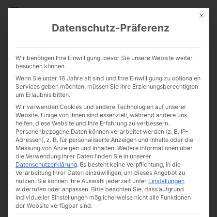
CATHWALK.DE
Mit die
Datenschutz-Präferenz
Gedicht zum Sonntag – „S‘ ist
Wir benötigen Ihre Einwilligung, bevor Sie unsere Website weiter
eine Nacht vom Thaue wach
besuchen können.
Wenn Sie unter 16 Jahre alt sind und Ihre Einwilligung zu optionalen
geküßt“
Services geben möchten, müssen Sie Ihre Erziehungsberechtigten
um Erlaubnis bitten.
Wir verwenden Cookies und andere Technologien auf unserer
Website. Einige von ihnen sind essenziell, während andere uns
helfen, diese Website und Ihre Erfahrung zu verbessern.
Personenbezogene Daten können verarbeitet werden (z. B. IP-
Adressen), z. B. für personalisierte Anzeigen und Inhalte oder die
Messung von Anzeigen und Inhalten.
Weitere Informationen über
die Verwendung Ihrer Daten finden Sie in unserer
Datenschutzerklärung
.
Es besteht keine Verpflichtung, in die
Von
The Cathwalk
Verarbeitung Ihrer Daten einzuwilligen, um dieses Angebot zu
nutzen.
Sie können Ihre Auswahl jederzeit unter
Einstellungen
18. September 2016
widerrufen oder anpassen.
Bitte beachten Sie, dass aufgrund
individueller Einstellungen möglicherweise nicht alle Funktionen
der Website verfügbar sind.