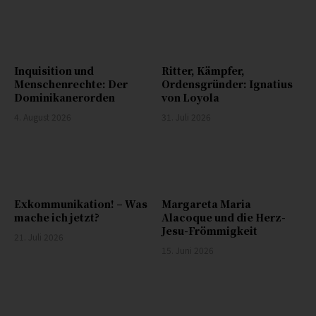
Inquisition und
Ritter, Kämpfer,
Menschenrechte: Der
Ordensgründer: Ignatius
Dominikanerorden
von Loyola
4. August 2026
31. Juli 2026
Exkommunikation! – Was
Margareta Maria
mache ich jetzt?
Alacoque und die Herz-
Jesu-Frömmigkeit
21. Juli 2026
15. Juni 2026