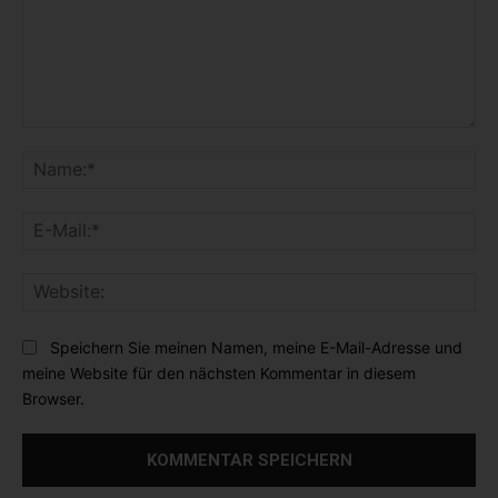
K
o
N
m
a
m
m
E
e
e
-
n
:
M
t
*
W
a
a
e
i
r
b
l
Speichern Sie meinen Namen, meine E-Mail-Adresse und
:
s
:
meine Website für den nächsten Kommentar in diesem
i
*
Browser.
t
e
: