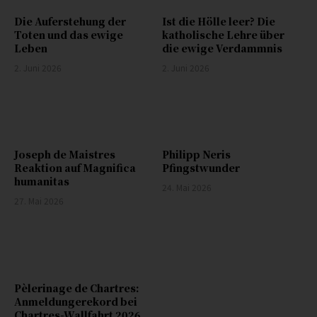
Die Auferstehung der
Ist die Hölle leer? Die
Toten und das ewige
katholische Lehre über
Leben
die ewige Verdammnis
2. Juni 2026
2. Juni 2026
Joseph de Maistres
Philipp Neris
Reaktion auf Magnifica
Pfingstwunder
humanitas
24. Mai 2026
27. Mai 2026
Pèlerinage de Chartres:
Anmeldungerekord bei
Chartres-Wallfahrt 2026