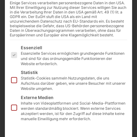
0:00
-:--
Einige Services verarbeiten personenbezogene Daten in den USA.
Mit Ihrer Einwilligung zur Nutzung dieser Services willigen Sie auch
in die Verarbeitung Ihrer Daten in den USA gemäß Art. 49 (1) lit. a
GDPR ein. Der EuGH stuft die USA als ein Land mit
unzureichendem Datenschutz nach EU-Standards ein. Es besteht
beispielsweise die Gefahr, dass US-Behörden personenbezogene
„Durchwachte Nacht“ von Annette von
Daten in Überwachungsprogrammen verarbeiten, ohne dass für
Europäerinnen und Europäer eine Klagemöglichkeit besteht.
Droste-Hülshoff (1797-1848)
Es folgt eine Liste der Service-Gruppen, für die eine Einwilligu
Essenziell
Essenzielle Services ermöglichen grundlegende Funktionen
Wie sank die Sonne glüh und
und sind für das ordnungsgemäße Funktionieren der
Website erforderlich.
schwer!
Und aus versengter Welle dann
Statistik
Statistik-Cookies sammeln Nutzungsdaten, die uns
Wie wirbelte der Nebel Heer,
Aufschluss darüber geben, wie unsere Besucher mit unserer
Die sternenlose Nacht heran!
Website umgehen.
– Ich höre ferne Schritte gehn, –
Externe Medien
Die Uhr schlägt Zehn.
Inhalte von Videoplattformen und Social-Media-Plattformen
werden standardmäßig blockiert. Wenn externe Services
akzeptiert werden, ist für den Zugriff auf diese Inhalte keine
Noch ist nicht alles Leben
manuelle Einwilligung mehr erforderlich.
eingenickt,
Der Schlafgemächer letzte Thüren