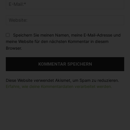
E
e
e
-
n
:
M
t
*
W
a
a
e
i
r
b
l
Speichern Sie meinen Namen, meine E-Mail-Adresse und
:
s
:
meine Website für den nächsten Kommentar in diesem
i
*
Browser.
t
e
:
Diese Website verwendet Akismet, um Spam zu reduzieren.
Erfahre, wie deine Kommentardaten verarbeitet werden.