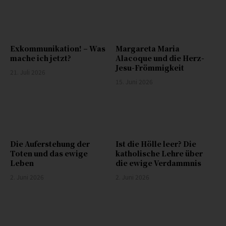
Exkommunikation! – Was
Margareta Maria
mache ich jetzt?
Alacoque und die Herz-
Jesu-Frömmigkeit
21. Juli 2026
15. Juni 2026
Die Auferstehung der
Ist die Hölle leer? Die
Toten und das ewige
katholische Lehre über
Leben
die ewige Verdammnis
2. Juni 2026
2. Juni 2026