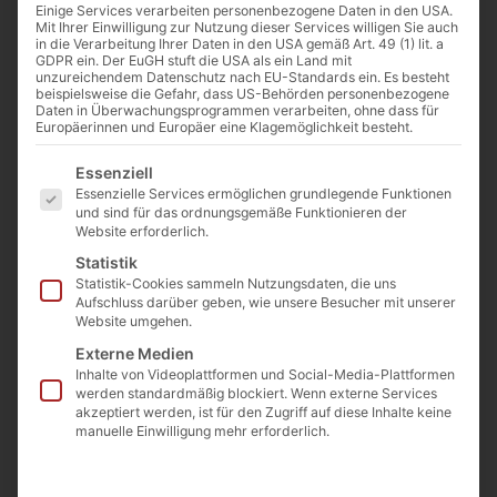
Einige Services verarbeiten personenbezogene Daten in den USA.
Mit Ihrer Einwilligung zur Nutzung dieser Services willigen Sie auch
in die Verarbeitung Ihrer Daten in den USA gemäß Art. 49 (1) lit. a
GDPR ein. Der EuGH stuft die USA als ein Land mit
unzureichendem Datenschutz nach EU-Standards ein. Es besteht
beispielsweise die Gefahr, dass US-Behörden personenbezogene
Daten in Überwachungsprogrammen verarbeiten, ohne dass für
Europäerinnen und Europäer eine Klagemöglichkeit besteht.
Bild: pixabay.com
Es folgt eine Liste der Service-Gruppen, für die eine Einwilligu
Essenziell
Essenzielle Services ermöglichen grundlegende Funktionen
und sind für das ordnungsgemäße Funktionieren der
Von
Cathwalk
Website erforderlich.
11. Januar 2023
Statistik
Statistik-Cookies sammeln Nutzungsdaten, die uns
Aufschluss darüber geben, wie unsere Besucher mit unserer
Website umgehen.
0:00
-:--
Externe Medien
Inhalte von Videoplattformen und Social-Media-Plattformen
werden standardmäßig blockiert. Wenn externe Services
Erstveröffentlichung: 7. September 2010
akzeptiert werden, ist für den Zugriff auf diese Inhalte keine
manuelle Einwilligung mehr erforderlich.
Ein Beitrag der KJB München