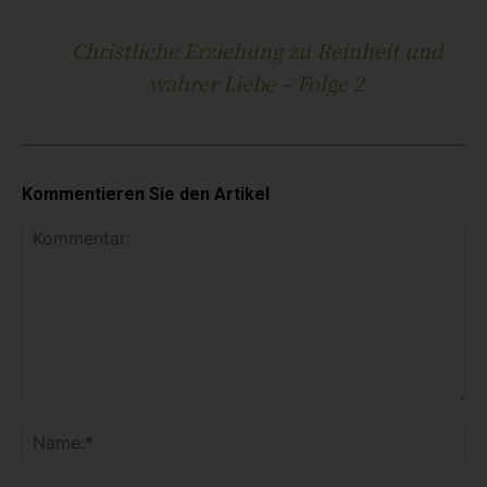
Christliche Erziehung zu Reinheit und
wahrer Liebe – Folge 2
Kommentieren Sie den Artikel
K
o
N
m
a
m
m