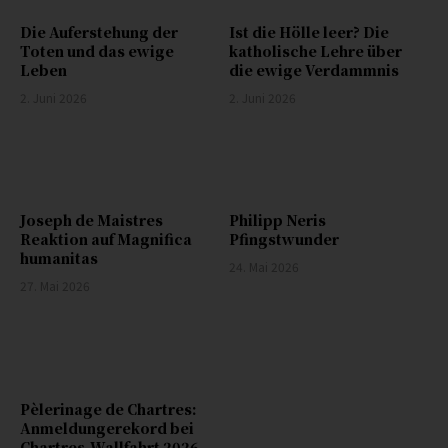
Die Auferstehung der
Ist die Hölle leer? Die
Toten und das ewige
katholische Lehre über
Leben
die ewige Verdammnis
2. Juni 2026
2. Juni 2026
Joseph de Maistres
Philipp Neris
Reaktion auf Magnifica
Pfingstwunder
humanitas
24. Mai 2026
27. Mai 2026
Pèlerinage de Chartres:
Anmeldungerekord bei
Chartres-Wallfahrt 2026