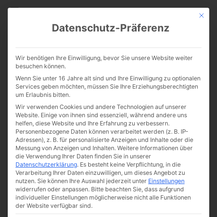
CATHWALK.DE
Mit die
Datenschutz-Präferenz
Liberalismus, Logos und die
Wir benötigen Ihre Einwilligung, bevor Sie unsere Website weiter
Postmoderne: Drei Artikel
besuchen können.
Wenn Sie unter 16 Jahre alt sind und Ihre Einwilligung zu optionalen
zum Aufbau der europäischen
Services geben möchten, müssen Sie Ihre Erziehungsberechtigten
um Erlaubnis bitten.
Kultur
Wir verwenden Cookies und andere Technologien auf unserer
Website. Einige von ihnen sind essenziell, während andere uns
helfen, diese Website und Ihre Erfahrung zu verbessern.
Personenbezogene Daten können verarbeitet werden (z. B. IP-
Adressen), z. B. für personalisierte Anzeigen und Inhalte oder die
Messung von Anzeigen und Inhalten.
Weitere Informationen über
die Verwendung Ihrer Daten finden Sie in unserer
Datenschutzerklärung
.
Es besteht keine Verpflichtung, in die
Verarbeitung Ihrer Daten einzuwilligen, um dieses Angebot zu
nutzen.
Sie können Ihre Auswahl jederzeit unter
Einstellungen
widerrufen oder anpassen.
Bitte beachten Sie, dass aufgrund
individueller Einstellungen möglicherweise nicht alle Funktionen
der Website verfügbar sind.