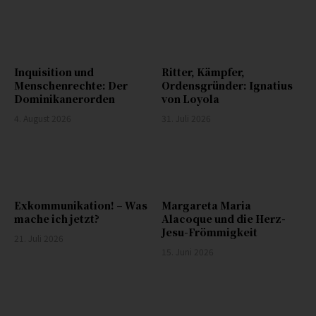
Inquisition und
Ritter, Kämpfer,
Menschenrechte: Der
Ordensgründer: Ignatius
Dominikanerorden
von Loyola
4. August 2026
31. Juli 2026
Exkommunikation! – Was
Margareta Maria
mache ich jetzt?
Alacoque und die Herz-
Jesu-Frömmigkeit
21. Juli 2026
15. Juni 2026