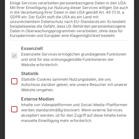
Einige Services verarbeiten personenbezogene Daten in den USA.
Mit Ihrer Einwilligung zur Nutzung dieser Services willigen Sie auch
in die Verarbeitung Ihrer Daten in den USA gemäß Art. 49 (1) lit. a
GDPR ein. Der EuGH stuft die USA als ein Land mit
unzureichendem Datenschutz nach EU-Standards ein. Es besteht
beispielsweise die Gefahr, dass US-Behörden personenbezogene
Daten in Überwachungsprogrammen verarbeiten, ohne dass für
Europäerinnen und Europäer eine Klagemöglichkeit besteht.
Es folgt eine Liste der Service-Gruppen, für die eine Einwilligu
Essenziell
Von
Josef Jung
Essenzielle Services ermöglichen grundlegende Funktionen
und sind für das ordnungsgemäße Funktionieren der
10. Oktober 2023
Website erforderlich.
Statistik
Statistik-Cookies sammeln Nutzungsdaten, die uns
0:00
-:--
Aufschluss darüber geben, wie unsere Besucher mit unserer
Website umgehen.
Externe Medien
Wohin bewegen wir uns in Europa? Was hat
Inhalte von Videoplattformen und Social-Media-Plattformen
werden standardmäßig blockiert. Wenn externe Services
unsere Kultur geprägt? Was sind unsere
akzeptiert werden, ist für den Zugriff auf diese Inhalte keine
Krisen, was macht uns stark? Drei Artikel
manuelle Einwilligung mehr erforderlich.
beschäftigen sich mit den großen Krisen und