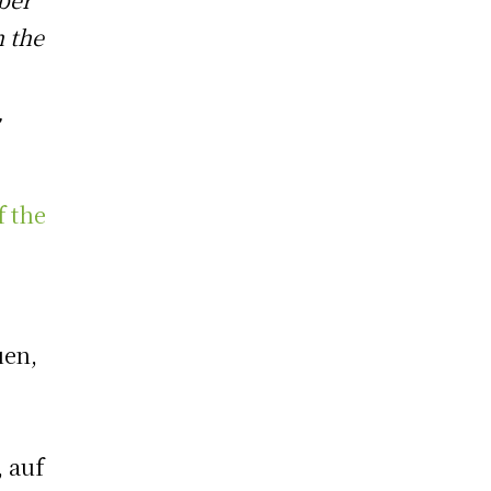
 the
,
f the
,
uen,
, auf