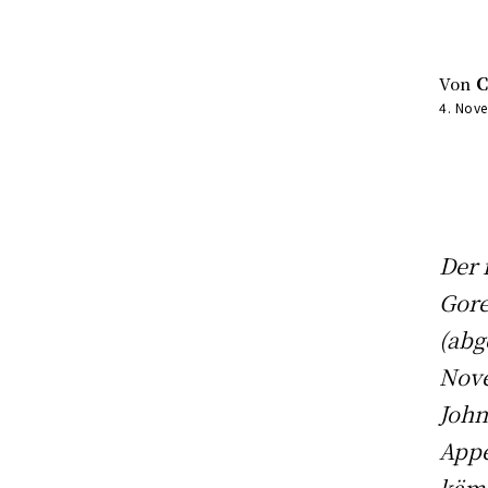
Von
C
4. Nov
Der 
Gore
(abg
Nove
John
Appe
kämp