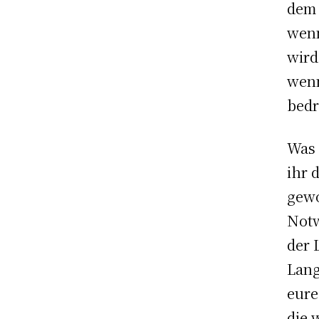
dem 
wenn
wird
wenn
bedr
Was 
ihr 
gewo
Notw
der 
Lang
eure
die 