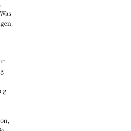
,
 Was
igen,
nn
ig
sig
ion,
ie