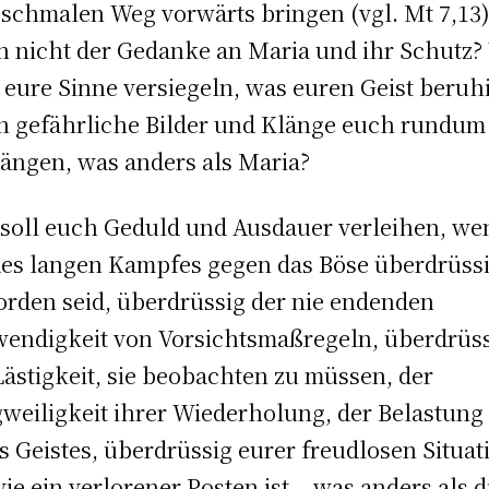
schmalen Weg vorwärts bringen (vgl. Mt 7,13)
 nicht der Gedanke an Maria und ihr Schutz?
 eure Sinne versiegeln, was euren Geist beruh
 gefährliche Bilder und Klänge euch rundum
ängen, was anders als Maria?
soll euch Geduld und Ausdauer verleihen, we
des langen Kampfes gegen das Böse überdrüss
rden seid, überdrüssig der nie endenden
endigkeit von Vorsichtsmaßregeln, überdrüs
Lästigkeit, sie beobachten zu müssen, der
weiligkeit ihrer Wiederholung, der Belastung
s Geistes, überdrüssig eurer freudlosen Situat
wie ein verlorener Posten ist – was anders als d