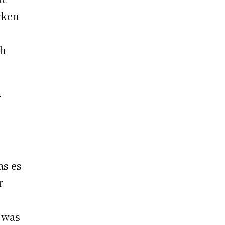
rken
ch
r
as es
r
e
, was