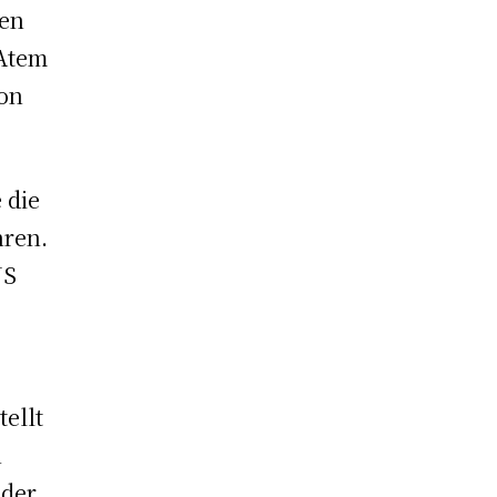
den
 Atem
ron
 die
hren.
US
tellt
n
 der