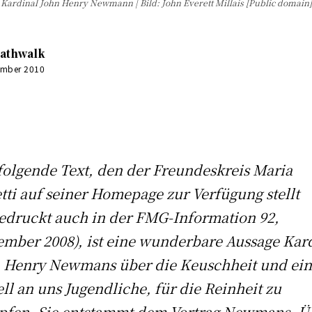
Kardinal John Henry Newmann | Bild: John Everett Millais [Public domain]
athwalk
ember 2010
0:00
folgende Text, den der Freundeskreis Maria
tti auf seiner Homepage zur Verfügung stellt
edruckt auch in der FMG-Information 92,
mber 2008), ist eine wunderbare Aussage Kar
 Henry Newmans über die Keuschheit und ei
ll an uns Jugendliche, für die Reinheit zu
fen. Sie entstammt dem Vortrag Newmans „Ü