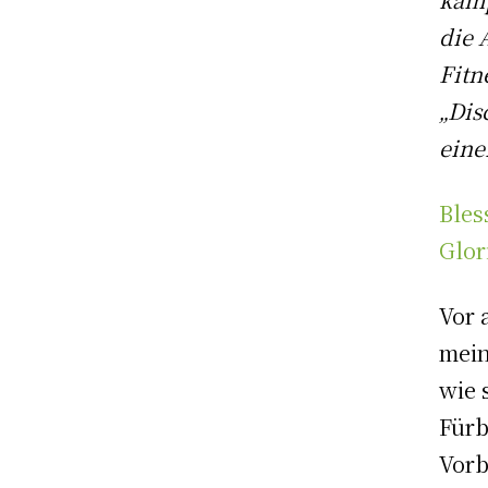
die 
Fitn
„Dis
eine
B
les
Glor
Vor 
mein
wie 
Fürb
Vorb