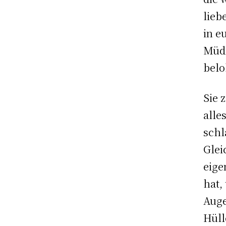
lieb
in e
Müdi
belo
Sie 
alle
schl
Glei
eige
hat,
Auge
Hüll