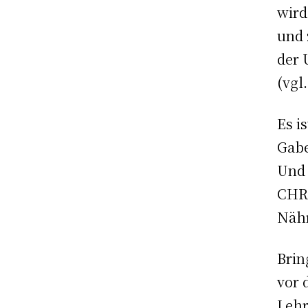
wird
und 
der 
(vgl
Es i
Gabe
Und 
CHRI
Nähr
Brin
vor 
Lehr