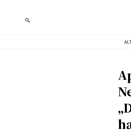
AL
Ap
N
„D
ha