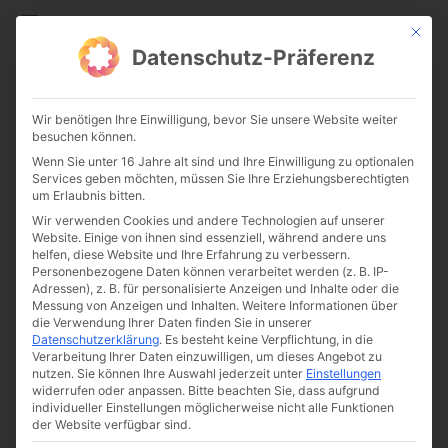
CATHWALK.DE
Mit die
Datenschutz-Präferenz
Christliche Reinheit in der
Wir benötigen Ihre Einwilligung, bevor Sie unsere Website weiter
Bewährung – Teil 2
besuchen können.
Wenn Sie unter 16 Jahre alt sind und Ihre Einwilligung zu optionalen
Services geben möchten, müssen Sie Ihre Erziehungsberechtigten
um Erlaubnis bitten.
Wir verwenden Cookies und andere Technologien auf unserer
Website. Einige von ihnen sind essenziell, während andere uns
helfen, diese Website und Ihre Erfahrung zu verbessern.
Personenbezogene Daten können verarbeitet werden (z. B. IP-
Adressen), z. B. für personalisierte Anzeigen und Inhalte oder die
Messung von Anzeigen und Inhalten.
Weitere Informationen über
Von
The Cathwalk
die Verwendung Ihrer Daten finden Sie in unserer
Datenschutzerklärung
.
Es besteht keine Verpflichtung, in die
24. April 2015
Verarbeitung Ihrer Daten einzuwilligen, um dieses Angebot zu
nutzen.
Sie können Ihre Auswahl jederzeit unter
Einstellungen
widerrufen oder anpassen.
Bitte beachten Sie, dass aufgrund
individueller Einstellungen möglicherweise nicht alle Funktionen
0:00
-:--
der Website verfügbar sind.