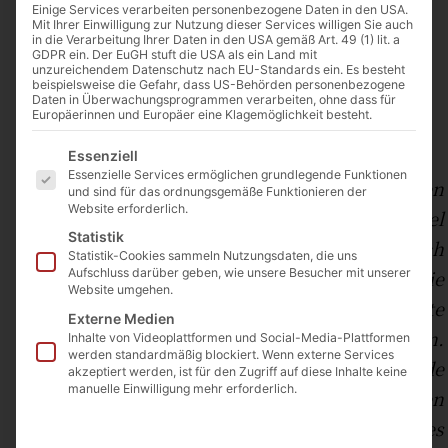
Einige Services verarbeiten personenbezogene Daten in den USA.
Mit Ihrer Einwilligung zur Nutzung dieser Services willigen Sie auch
in die Verarbeitung Ihrer Daten in den USA gemäß Art. 49 (1) lit. a
GDPR ein. Der EuGH stuft die USA als ein Land mit
unzureichendem Datenschutz nach EU-Standards ein. Es besteht
Unerfüllte Sehnsucht
beispielsweise die Gefahr, dass US-Behörden personenbezogene
Daten in Überwachungsprogrammen verarbeiten, ohne dass für
Europäerinnen und Europäer eine Klagemöglichkeit besteht.
Von einem weiblichen Mitglied der KJB.
Es folgt eine Liste der Service-Gruppen, für die eine Einwilligu
Essenziell
Essenzielle Services ermöglichen grundlegende Funktionen
Wenn es um das Thema der standesgemäßen
und sind für das ordnungsgemäße Funktionieren der
Website erforderlich.
Keuschheit geht, so kann ich dazu sehr viel
Statistik
sagen – und doch wieder fast gar nichts. Ich
Statistik-Cookies sammeln Nutzungsdaten, die uns
kann euch berichten, wie leicht man in die
Aufschluss darüber geben, wie unsere Besucher mit unserer
Website umgehen.
Situation gerät, seine seelischen Sehnsüchte
Externe Medien
durch körperliche Nähe befriedigen zu wollen.
Inhalte von Videoplattformen und Social-Media-Plattformen
werden standardmäßig blockiert. Wenn externe Services
Andererseits darf ich Gott für die Gnade
akzeptiert werden, ist für den Zugriff auf diese Inhalte keine
manuelle Einwilligung mehr erforderlich.
danken, dass er mir gezeigt hat, wie ein Leben
in seiner Nachfolge aussehen kann, welches