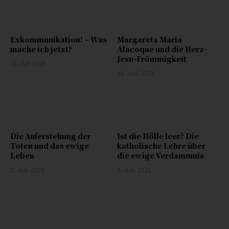
Exkommunikation! – Was
Margareta Maria
mache ich jetzt?
Alacoque und die Herz-
Jesu-Frömmigkeit
21. Juli 2026
15. Juni 2026
Die Auferstehung der
Ist die Hölle leer? Die
Toten und das ewige
katholische Lehre über
Leben
die ewige Verdammnis
2. Juni 2026
2. Juni 2026