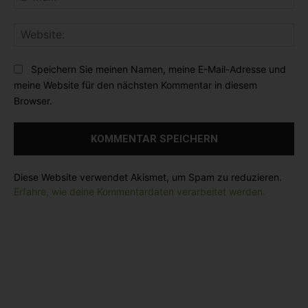
-
n
:
M
t
*
W
a
a
e
i
r
b
l
Speichern Sie meinen Namen, meine E-Mail-Adresse und
:
s
:
meine Website für den nächsten Kommentar in diesem
i
*
Browser.
t
e
:
Diese Website verwendet Akismet, um Spam zu reduzieren.
Erfahre, wie deine Kommentardaten verarbeitet werden.