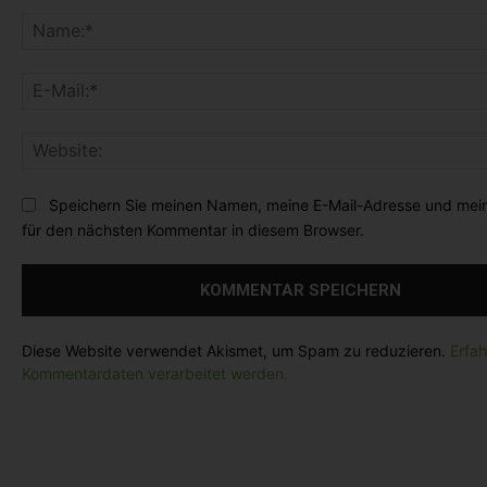
K
o
m
m
e
n
t
a
r
Speichern Sie meinen Namen, meine E-Mail-Adresse und mei
:
für den nächsten Kommentar in diesem Browser.
Diese Website verwendet Akismet, um Spam zu reduzieren.
Erfah
Kommentardaten verarbeitet werden.