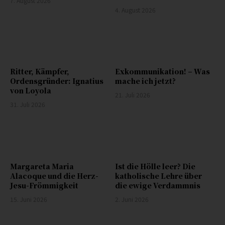
7. August 2026
4. August 2026
Ritter, Kämpfer,
Exkommunikation! – Was
Ordensgründer: Ignatius
mache ich jetzt?
von Loyola
21. Juli 2026
31. Juli 2026
Margareta Maria
Ist die Hölle leer? Die
Alacoque und die Herz-
katholische Lehre über
Jesu-Frömmigkeit
die ewige Verdammnis
15. Juni 2026
2. Juni 2026