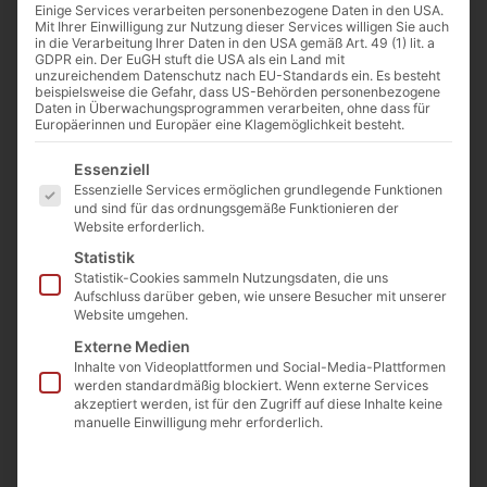
Einige Services verarbeiten personenbezogene Daten in den USA.
Mit Ihrer Einwilligung zur Nutzung dieser Services willigen Sie auch
in die Verarbeitung Ihrer Daten in den USA gemäß Art. 49 (1) lit. a
GDPR ein. Der EuGH stuft die USA als ein Land mit
Himmelfahrt Mariä mit Heiligen und Propheten, Fresko der
unzureichendem Datenschutz nach EU-Standards ein. Es besteht
Apsiskalotte (1655–59) in Santa Maria in Vallicella, Rom | © © José
beispielsweise die Gefahr, dass US-Behörden personenbezogene
Daten in Überwachungsprogrammen verarbeiten, ohne dass für
Luiz Bernardes Ribeiro / CC BY-SA 4.0
Europäerinnen und Europäer eine Klagemöglichkeit besteht.
(https://creativecommons.org/licenses/by-sa/4.0/)
Es folgt eine Liste der Service-Gruppen, für die eine Einwilligu
Essenziell
Essenzielle Services ermöglichen grundlegende Funktionen
Von
Josef Jung
und sind für das ordnungsgemäße Funktionieren der
Website erforderlich.
2. Juni 2026
Statistik
Statistik-Cookies sammeln Nutzungsdaten, die uns
Aufschluss darüber geben, wie unsere Besucher mit unserer
Website umgehen.
0:00
-:--
D
Externe Medien
Inhalte von Videoplattformen und Social-Media-Plattformen
er
Catechismus Romanus
ist
werden standardmäßig blockiert. Wenn externe Services
akzeptiert werden, ist für den Zugriff auf diese Inhalte keine
nach den Beschlüssen des
manuelle Einwilligung mehr erforderlich.
Konzils von Trient erstellt
worden. Er befasst sich im