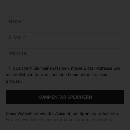
K
o
N
m
a
m
m
E
e
e
-
n
:
M
t
*
W
a
a
e
i
r
b
l
Speichern Sie meinen Namen, meine E-Mail-Adresse und
:
s
:
meine Website für den nächsten Kommentar in diesem
i
*
Browser.
t
e
:
Diese Website verwendet Akismet, um Spam zu reduzieren.
Erfahre, wie deine Kommentardaten verarbeitet werden.