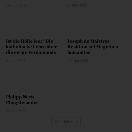
15. Juni 2026
2. Juni 2026
Ist die Hölle leer? Die
Joseph de Maistres
katholische Lehre über
Reaktion auf Magnifica
die ewige Verdammnis
humanitas
2. Juni 2026
27. Mai 2026
Philipp Neris
Pfingstwunder
24. Mai 2026
Mehr laden