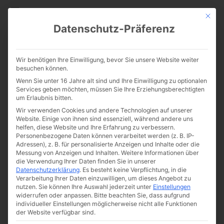
CATHWALK.DE
Mit die
Datenschutz-Präferenz
Gedicht zum Sonntag: „Die
Wir benötigen Ihre Einwilligung, bevor Sie unsere Website weiter
Tierphilosophen“ von Erich
besuchen können.
Wenn Sie unter 16 Jahre alt sind und Ihre Einwilligung zu optionalen
Mühsam (1878-1934)
Services geben möchten, müssen Sie Ihre Erziehungsberechtigten
um Erlaubnis bitten.
Wir verwenden Cookies und andere Technologien auf unserer
Website. Einige von ihnen sind essenziell, während andere uns
helfen, diese Website und Ihre Erfahrung zu verbessern.
Personenbezogene Daten können verarbeitet werden (z. B. IP-
Adressen), z. B. für personalisierte Anzeigen und Inhalte oder die
Messung von Anzeigen und Inhalten.
Weitere Informationen über
die Verwendung Ihrer Daten finden Sie in unserer
Datenschutzerklärung
.
Es besteht keine Verpflichtung, in die
Verarbeitung Ihrer Daten einzuwilligen, um dieses Angebot zu
nutzen.
Sie können Ihre Auswahl jederzeit unter
Einstellungen
widerrufen oder anpassen.
Bitte beachten Sie, dass aufgrund
individueller Einstellungen möglicherweise nicht alle Funktionen
der Website verfügbar sind.