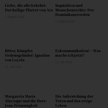
Liebe, die alle bekehrt:
Inquisition und
Der heilige Pfarrer von Ars
Menschenrechte: Der
Dominikanerorden
7. August 2026
4. August 2026
Ritter, Kämpfer,
Exkommunikation! – Was
Ordensgründer: Ignatius
mache ich jetzt?
von Loyola
21. Juli 2026
31. Juli 2026
Margareta Maria
Die Auferstehung der
Alacoque und die Herz-
Toten und das ewige
Jesu-Frömmigkeit
Leben