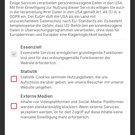
Einige Services verarbeiten personenbezogene Daten in den USA.
Mit Ihrer Einwilligung zur Nutzung dieser Services willigen Sie auch
in die Verarbeitung Ihrer Daten in den USA gemäß Art. 49 (1) lit. a
GDPR ein. Der EuGH stuft die USA als ein Land mit
unzureichendem Datenschutz nach EU-Standards ein. Es besteht
beispielsweise die Gefahr, dass US-Behörden personenbezogene
Daten in Überwachungsprogrammen verarbeiten, ohne dass für
Europäerinnen und Europäer eine Klagemöglichkeit besteht.
Es folgt eine Liste der Service-Gruppen, für die eine Einwilligu
Essenziell
Essenzielle Services ermöglichen grundlegende Funktionen
Bundesarchiv, Bild 146-1981-003-08 / Unknown / CC-BY-SA 3.0 [CC
und sind für das ordnungsgemäße Funktionieren der
BY-SA 3.0 de (https://creativecommons.org/licenses/by-
Website erforderlich.
sa/3.0/de/deed.en)]
Statistik
Statistik-Cookies sammeln Nutzungsdaten, die uns
Aufschluss darüber geben, wie unsere Besucher mit unserer
Von
Cathwalk
Website umgehen.
22. Mai 2016
Externe Medien
Inhalte von Videoplattformen und Social-Media-Plattformen
werden standardmäßig blockiert. Wenn externe Services
akzeptiert werden, ist für den Zugriff auf diese Inhalte keine
0:00
-:--
manuelle Einwilligung mehr erforderlich.