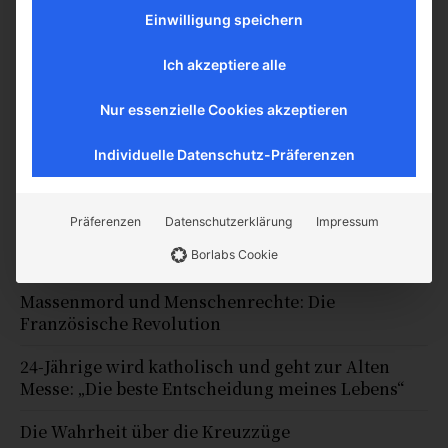
Einwilligung speichern
Ich akzeptiere alle
Nur essenzielle Cookies akzeptieren
Individuelle Datenschutz-Präferenzen
Meistgelesen
Präferenzen
Datenschutzerklärung
Impressum
Mythos Hexenverbrennungen: Fünf Irrtümer, die
Sie beachten sollten!
Borlabs Cookie
Massenmord und Menschenrechte: Die
Französische Revolution
24-Jährige wird katholisch und geht zur Alten
Messe: „Die beste Entscheidung meines Lebens“
Die Wahrheit über die Kreuzzüge