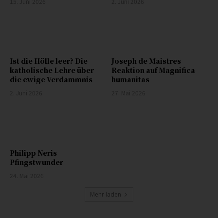
15. Juni 2026
2. Juni 2026
Ist die Hölle leer? Die
Joseph de Maistres
katholische Lehre über
Reaktion auf Magnifica
die ewige Verdammnis
humanitas
2. Juni 2026
27. Mai 2026
Philipp Neris
Pfingstwunder
24. Mai 2026
Mehr laden