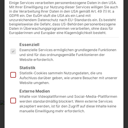
Einige Services verarbeiten personenbezogene Daten in den USA.
Mit Ihrer Einwilligung zur Nutzung dieser Services willigen Sie auch
in die Verarbeitung Ihrer Daten in den USA gemäß Art. 49 (1) lit. a
GDPR ein. Der EuGH stuft die USA als ein Land mit
„Die Passion ist der Anfang, und es
unzureichendem Datenschutz nach EU-Standards ein. Es besteht
beispielsweise die Gefahr, dass US-Behörden personenbezogene
gibt noch viel mehr zu erzählen.“
Daten in Überwachungsprogrammen verarbeiten, ohne dass für
Europäerinnen und Europäer eine Klagemöglichkeit besteht.
Es folgt eine Liste der Service-Gruppen, für die eine Einwilligu
Essenziell
Der Schauspieler und Regisseur Mel Gibson
Essenzielle Services ermöglichen grundlegende Funktionen
plant offenbar einen Nachfolgefilm von „Die
und sind für das ordnungsgemäße Funktionieren der
Website erforderlich.
Passion Christi“. Das sagte der
Statistik
Drehbuchautor Randall Wallace, der
Statistik-Cookies sammeln Nutzungsdaten, die uns
Aufschluss darüber geben, wie unsere Besucher mit unserer
zusammen mit Gibson bereits am Drehbuch
Website umgehen.
schreibt.
Externe Medien
Inhalte von Videoplattformen und Social-Media-Plattformen
werden standardmäßig blockiert. Wenn externe Services
akzeptiert werden, ist für den Zugriff auf diese Inhalte keine
manuelle Einwilligung mehr erforderlich.
Die ganze Geschichte finden sie
hier
.