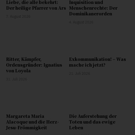
Liebe, die alle bekehrt:
Inquisition und
Der heilige Pfarrer von Ars
Menschenrechte: Der
Dominikanerorden
7. August 2026
4. August 2026
Ritter, Kämpfer,
Exkommunikation! – Was
Ordensgründer: Ignatius
mache ich jetzt?
von Loyola
21. Juli 2026
31. Juli 2026
Margareta Maria
Die Auferstehung der
Alacoque und die Herz-
Toten und das ewige
Jesu-Frömmigkeit
Leben