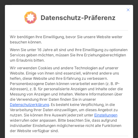
CATHWALK.DE
Mit die
Datenschutz-Präferenz
Mel Gibson plant Fortsetzung
Wir benötigen Ihre Einwilligung, bevor Sie unsere Website weiter
von „Passion Christi“
besuchen können.
Wenn Sie unter 16 Jahre alt sind und Ihre Einwilligung zu optionalen
Services geben möchten, müssen Sie Ihre Erziehungsberechtigten
um Erlaubnis bitten.
Wir verwenden Cookies und andere Technologien auf unserer
Website. Einige von ihnen sind essenziell, während andere uns
helfen, diese Website und Ihre Erfahrung zu verbessern.
Personenbezogene Daten können verarbeitet werden (z. B. IP-
Adressen), z. B. für personalisierte Anzeigen und Inhalte oder die
Messung von Anzeigen und Inhalten.
Weitere Informationen über
Von
The Cathwalk
die Verwendung Ihrer Daten finden Sie in unserer
Datenschutzerklärung
.
Es besteht keine Verpflichtung, in die
10. Juni 2016
Verarbeitung Ihrer Daten einzuwilligen, um dieses Angebot zu
nutzen.
Sie können Ihre Auswahl jederzeit unter
Einstellungen
widerrufen oder anpassen.
Bitte beachten Sie, dass aufgrund
individueller Einstellungen möglicherweise nicht alle Funktionen
0:00
-:--
der Website verfügbar sind.