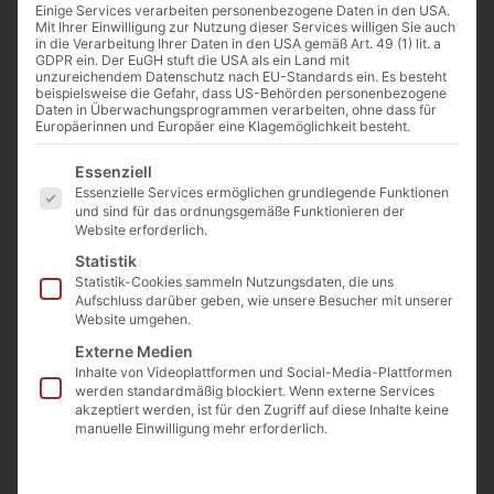
Einige Services verarbeiten personenbezogene Daten in den USA.
Mit Ihrer Einwilligung zur Nutzung dieser Services willigen Sie auch
in die Verarbeitung Ihrer Daten in den USA gemäß Art. 49 (1) lit. a
GDPR ein. Der EuGH stuft die USA als ein Land mit
unzureichendem Datenschutz nach EU-Standards ein. Es besteht
beispielsweise die Gefahr, dass US-Behörden personenbezogene
Rupert Neudeck - Bild: Axel Peiss [CC BY-SA 3.0 de
Daten in Überwachungsprogrammen verarbeiten, ohne dass für
(https://creativecommons.org/licenses/by-sa/3.0/de/deed.en)]
Europäerinnen und Europäer eine Klagemöglichkeit besteht.
Es folgt eine Liste der Service-Gruppen, für die eine Einwilligu
Essenziell
Von
Josef Jung
Essenzielle Services ermöglichen grundlegende Funktionen
und sind für das ordnungsgemäße Funktionieren der
11. Juni 2016
Website erforderlich.
Statistik
Statistik-Cookies sammeln Nutzungsdaten, die uns
Aufschluss darüber geben, wie unsere Besucher mit unserer
0:00
-:--
Website umgehen.
Externe Medien
Albert Camus – Romancier, Philosoph und
Inhalte von Videoplattformen und Social-Media-Plattformen
werden standardmäßig blockiert. Wenn externe Services
Gewinner des Literaturnobelpreises. Aber
akzeptiert werden, ist für den Zugriff auf diese Inhalte keine
manuelle Einwilligung mehr erforderlich.
noch mehr als das war er eine Art
Inspirationsfigur für einen neuen säkularen