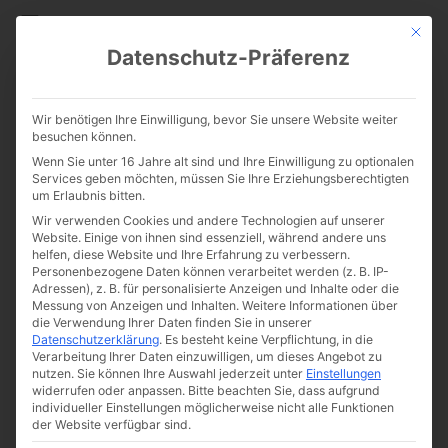
CATHWALK.DE
Mit die
Datenschutz-Präferenz
Rupert Neudeck: „Die Pest war
Wir benötigen Ihre Einwilligung, bevor Sie unsere Website weiter
eine Art Bibel für die
besuchen können.
Wenn Sie unter 16 Jahre alt sind und Ihre Einwilligung zu optionalen
humanitäre Arbeit“
Services geben möchten, müssen Sie Ihre Erziehungsberechtigten
um Erlaubnis bitten.
Wir verwenden Cookies und andere Technologien auf unserer
Website. Einige von ihnen sind essenziell, während andere uns
helfen, diese Website und Ihre Erfahrung zu verbessern.
Personenbezogene Daten können verarbeitet werden (z. B. IP-
Adressen), z. B. für personalisierte Anzeigen und Inhalte oder die
Messung von Anzeigen und Inhalten.
Weitere Informationen über
die Verwendung Ihrer Daten finden Sie in unserer
Datenschutzerklärung
.
Es besteht keine Verpflichtung, in die
Verarbeitung Ihrer Daten einzuwilligen, um dieses Angebot zu
nutzen.
Sie können Ihre Auswahl jederzeit unter
Einstellungen
widerrufen oder anpassen.
Bitte beachten Sie, dass aufgrund
individueller Einstellungen möglicherweise nicht alle Funktionen
der Website verfügbar sind.