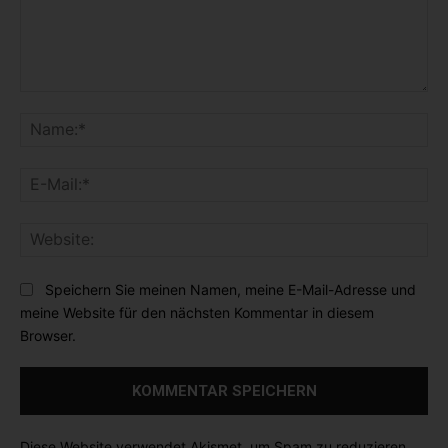
K
o
N
m
a
m
m
E
e
e
-
n
:
M
t
*
W
a
a
e
i
r
b
l
Speichern Sie meinen Namen, meine E-Mail-Adresse und
:
s
:
meine Website für den nächsten Kommentar in diesem
i
*
Browser.
t
e
:
Diese Website verwendet Akismet, um Spam zu reduzieren.