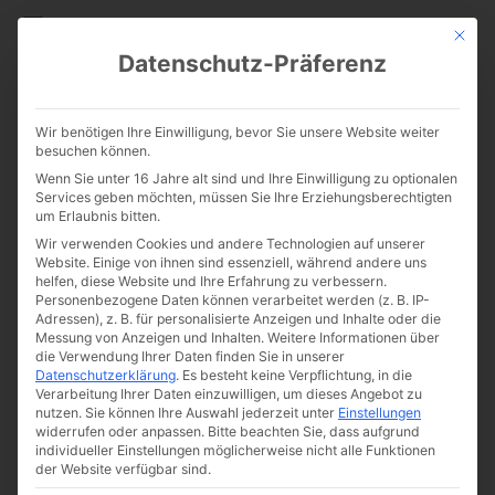
CATHWALK.DE
Mit die
Datenschutz-Präferenz
Freude und Schönheit einer
Wir benötigen Ihre Einwilligung, bevor Sie unsere Website weiter
manchmal trüben Welt
besuchen können.
Wenn Sie unter 16 Jahre alt sind und Ihre Einwilligung zu optionalen
schenken
Services geben möchten, müssen Sie Ihre Erziehungsberechtigten
um Erlaubnis bitten.
Wir verwenden Cookies und andere Technologien auf unserer
Website. Einige von ihnen sind essenziell, während andere uns
helfen, diese Website und Ihre Erfahrung zu verbessern.
Personenbezogene Daten können verarbeitet werden (z. B. IP-
Adressen), z. B. für personalisierte Anzeigen und Inhalte oder die
Messung von Anzeigen und Inhalten.
Weitere Informationen über
die Verwendung Ihrer Daten finden Sie in unserer
Datenschutzerklärung
.
Es besteht keine Verpflichtung, in die
Von
The Cathwalk
Verarbeitung Ihrer Daten einzuwilligen, um dieses Angebot zu
nutzen.
Sie können Ihre Auswahl jederzeit unter
Einstellungen
17. Juni 2016
widerrufen oder anpassen.
Bitte beachten Sie, dass aufgrund
individueller Einstellungen möglicherweise nicht alle Funktionen
der Website verfügbar sind.