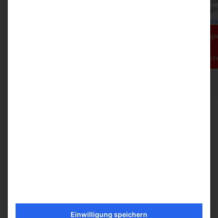
Drittanbieter weiterg
Mehr Informa
Inhalt entsp
Erforderlichen Service akzeptier
Kommentieren Sie den Artikel
Einwilligung speichern