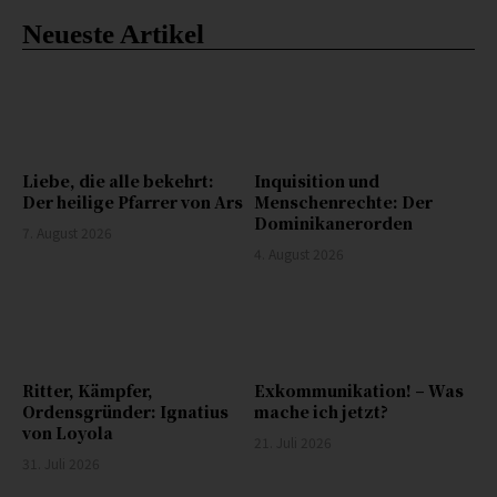
Neueste Artikel
Liebe, die alle bekehrt:
Inquisition und
Der heilige Pfarrer von Ars
Menschenrechte: Der
Dominikanerorden
7. August 2026
4. August 2026
Ritter, Kämpfer,
Exkommunikation! – Was
Ordensgründer: Ignatius
mache ich jetzt?
von Loyola
21. Juli 2026
31. Juli 2026