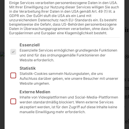
0:00
Einige Services verarbeiten personenbezogene Daten in den USA.
Mit Ihrer Einwilligung zur Nutzung dieser Services willigen Sie auch
in die Verarbeitung Ihrer Daten in den USA gemäß Art. 49 (1) lit. a
GDPR ein. Der EuGH stuft die USA als ein Land mit
unzureichendem Datenschutz nach EU-Standards ein. Es besteht
beispielsweise die Gefahr, dass US-Behörden personenbezogene
Fahrende Schausteller und Zirkusleute i
Daten in Überwachungsprogrammen verarbeiten, ohne dass für
Europäerinnen und Europäer eine Klagemöglichkeit besteht.
anlässlich ihres Jubiläums
Es folgt eine Liste der Service-Gruppen, für die eine Einwilligu
Essenziell
Essenzielle Services ermöglichen grundlegende Funktionen
und sind für das ordnungsgemäße Funktionieren der
Website erforderlich.
Audienz Circusleute, 16. Juni 2016 / © PHOTO.VA – OSSERVATORE ROMANO
Statistik
Statistik-Cookies sammeln Nutzungsdaten, die uns
Fest und Freude bezeichnete Papst Franziskus 
Aufschluss darüber geben, wie unsere Besucher mit unserer
Website umgehen.
fahrenden Schausteller und Zirkusangehörigen,
Externe Medien
ihres Jubiläums in Audienz empfing, und betont
Inhalte von Videoplattformen und Social-Media-Plattformen
werden standardmäßig blockiert. Wenn externe Services
Jahr der Barmherzigkeit hätten fehlen dürfen.
akzeptiert werden, ist für den Zugriff auf diese Inhalte keine
manuelle Einwilligung mehr erforderlich.
Papst Franziskus hob hervor, dass die Schauste