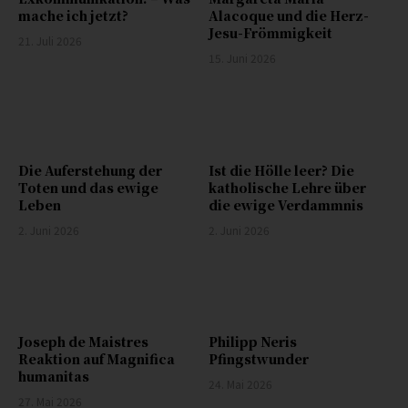
mache ich jetzt?
Alacoque und die Herz-
Jesu-Frömmigkeit
21. Juli 2026
15. Juni 2026
Die Auferstehung der
Ist die Hölle leer? Die
Toten und das ewige
katholische Lehre über
Leben
die ewige Verdammnis
2. Juni 2026
2. Juni 2026
Joseph de Maistres
Philipp Neris
Reaktion auf Magnifica
Pfingstwunder
humanitas
24. Mai 2026
27. Mai 2026