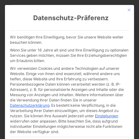
CATHWALK.DE
Mit die
Datenschutz-Präferenz
„Türkenläuten“ – Erinnerung
Wir benötigen Ihre Einwilligung, bevor Sie unsere Website weiter
an den Sieg des christlichen
besuchen können.
Wenn Sie unter 16 Jahre alt sind und Ihre Einwilligung zu optionalen
Abendlands über die
Services geben möchten, müssen Sie Ihre Erziehungsberechtigten
um Erlaubnis bitten.
muslimische Bedrohung
Wir verwenden Cookies und andere Technologien auf unserer
Website. Einige von ihnen sind essenziell, während andere uns
helfen, diese Website und Ihre Erfahrung zu verbessern.
Personenbezogene Daten können verarbeitet werden (z. B. IP-
Adressen), z. B. für personalisierte Anzeigen und Inhalte oder die
Messung von Anzeigen und Inhalten.
Weitere Informationen über
die Verwendung Ihrer Daten finden Sie in unserer
Datenschutzerklärung
.
Es besteht keine Verpflichtung, in die
Verarbeitung Ihrer Daten einzuwilligen, um dieses Angebot zu
nutzen.
Sie können Ihre Auswahl jederzeit unter
Einstellungen
widerrufen oder anpassen.
Bitte beachten Sie, dass aufgrund
individueller Einstellungen möglicherweise nicht alle Funktionen
der Website verfügbar sind.