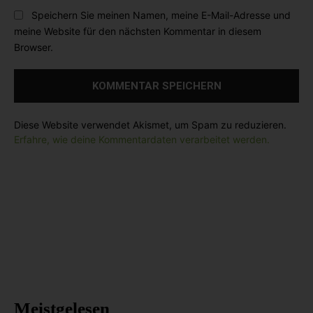
r
b
l
Speichern Sie meinen Namen, meine E-Mail-Adresse und
:
s
:
meine Website für den nächsten Kommentar in diesem
i
*
Browser.
t
e
:
Diese Website verwendet Akismet, um Spam zu reduzieren.
Erfahre, wie deine Kommentardaten verarbeitet werden.
Meistgelesen