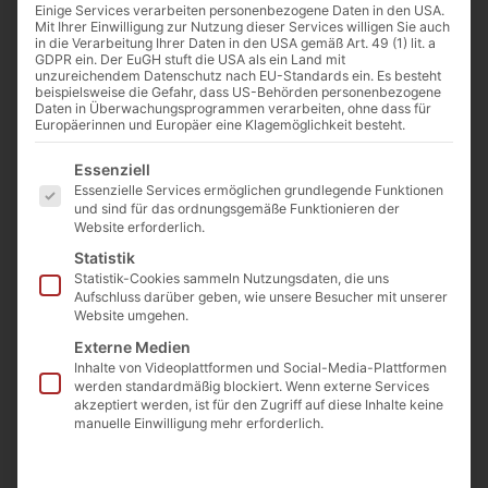
Einige Services verarbeiten personenbezogene Daten in den USA.
Mit Ihrer Einwilligung zur Nutzung dieser Services willigen Sie auch
in die Verarbeitung Ihrer Daten in den USA gemäß Art. 49 (1) lit. a
GDPR ein. Der EuGH stuft die USA als ein Land mit
unzureichendem Datenschutz nach EU-Standards ein. Es besteht
beispielsweise die Gefahr, dass US-Behörden personenbezogene
Daten in Überwachungsprogrammen verarbeiten, ohne dass für
Europäerinnen und Europäer eine Klagemöglichkeit besteht.
Es folgt eine Liste der Service-Gruppen, für die eine Einwilligu
Essenziell
Essenzielle Services ermöglichen grundlegende Funktionen
und sind für das ordnungsgemäße Funktionieren der
Website erforderlich.
Statistik
Statistik-Cookies sammeln Nutzungsdaten, die uns
Aufschluss darüber geben, wie unsere Besucher mit unserer
Website umgehen.
Externe Medien
Inhalte von Videoplattformen und Social-Media-Plattformen
Titus Dugović opfert sich von Sándor Wagner (1859), Thema
werden standardmäßig blockiert. Wenn externe Services
Belagerung Belgrads durch die Osmanen 1456 Bild: Alexander von
akzeptiert werden, ist für den Zugriff auf diese Inhalte keine
Wagner [Public domain]
manuelle Einwilligung mehr erforderlich.