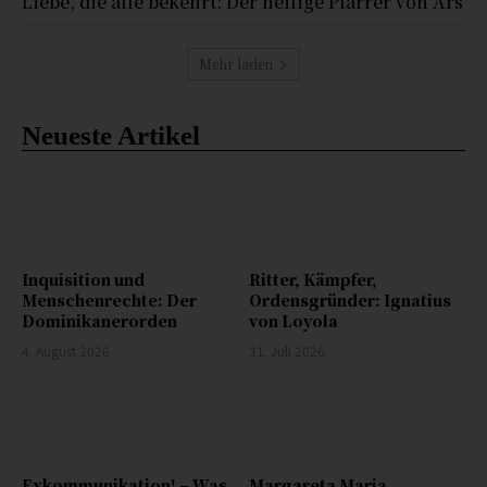
Liebe, die alle bekehrt: Der heilige Pfarrer von Ars
Mehr laden
Neueste Artikel
Inquisition und
Ritter, Kämpfer,
Menschenrechte: Der
Ordensgründer: Ignatius
Dominikanerorden
von Loyola
4. August 2026
31. Juli 2026
Exkommunikation! – Was
Margareta Maria