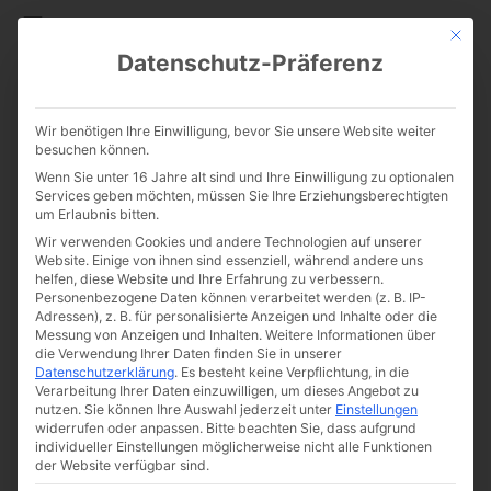
CATHWALK.DE
Mit die
Datenschutz-Präferenz
Film zum Wochenende: Wo Du
Wir benötigen Ihre Einwilligung, bevor Sie unsere Website weiter
zu Hause bist
besuchen können.
Wenn Sie unter 16 Jahre alt sind und Ihre Einwilligung zu optionalen
Services geben möchten, müssen Sie Ihre Erziehungsberechtigten
um Erlaubnis bitten.
Wir verwenden Cookies und andere Technologien auf unserer
Website. Einige von ihnen sind essenziell, während andere uns
helfen, diese Website und Ihre Erfahrung zu verbessern.
Personenbezogene Daten können verarbeitet werden (z. B. IP-
Adressen), z. B. für personalisierte Anzeigen und Inhalte oder die
Messung von Anzeigen und Inhalten.
Weitere Informationen über
Von
The Cathwalk
die Verwendung Ihrer Daten finden Sie in unserer
Datenschutzerklärung
.
Es besteht keine Verpflichtung, in die
24. September 2016
Verarbeitung Ihrer Daten einzuwilligen, um dieses Angebot zu
nutzen.
Sie können Ihre Auswahl jederzeit unter
Einstellungen
widerrufen oder anpassen.
Bitte beachten Sie, dass aufgrund
individueller Einstellungen möglicherweise nicht alle Funktionen
0:00
-:--
der Website verfügbar sind.