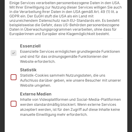
Einige Services verarbeiten personenbezogene Daten in den USA.
Mit Ihrer Einwilligung zur Nutzung dieser Services willigen Sie auch
in die Verarbeitung Ihrer Daten in den USA gemäß Art. 49 (1) lit. a
GDPR ein. Der EuGH stuft die USA als ein Land mit
unzureichendem Datenschutz nach EU-Standards ein. Es besteht
beispielsweise die Gefahr, dass US-Behörden personenbezogene
Sie sehen gerade einen
Daten in Überwachungsprogrammen verarbeiten, ohne dass für
Platzhalterinhalt von
YouTube
. Um
Europäerinnen und Europäer eine Klagemöglichkeit besteht.
auf den eigentlichen Inhalt
zuzugreifen, klicken Sie auf die
Es folgt eine Liste der Service-Gruppen, für die eine Einwilligu
Essenziell
Schaltfläche unten. Bitte beachten Sie,
dass dabei Daten an Drittanbieter
Essenzielle Services ermöglichen grundlegende Funktionen
weitergegeben werden.
und sind für das ordnungsgemäße Funktionieren der
Website erforderlich.
Mehr Informationen
Statistik
Inhalt entsperren
Statistik-Cookies sammeln Nutzungsdaten, die uns
Aufschluss darüber geben, wie unsere Besucher mit unserer
Website umgehen.
Erforderlichen Service
akzeptieren und Inhalte
Externe Medien
entsperren
Inhalte von Videoplattformen und Social-Media-Plattformen
werden standardmäßig blockiert. Wenn externe Services
akzeptiert werden, ist für den Zugriff auf diese Inhalte keine
manuelle Einwilligung mehr erforderlich.
Als ihr Mann Luke wegen Verdacht auf