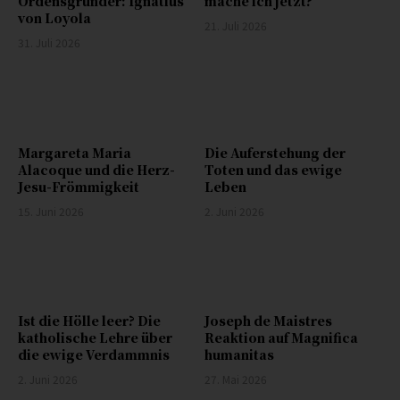
Ordensgründer: Ignatius
mache ich jetzt?
von Loyola
21. Juli 2026
31. Juli 2026
Margareta Maria
Die Auferstehung der
Alacoque und die Herz-
Toten und das ewige
Jesu-Frömmigkeit
Leben
15. Juni 2026
2. Juni 2026
Ist die Hölle leer? Die
Joseph de Maistres
katholische Lehre über
Reaktion auf Magnifica
die ewige Verdammnis
humanitas
2. Juni 2026
27. Mai 2026