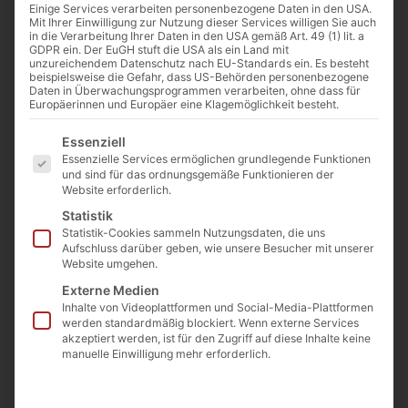
0:00
-:--
Einige Services verarbeiten personenbezogene Daten in den USA.
Mit Ihrer Einwilligung zur Nutzung dieser Services willigen Sie auch
in die Verarbeitung Ihrer Daten in den USA gemäß Art. 49 (1) lit. a
GDPR ein. Der EuGH stuft die USA als ein Land mit
unzureichendem Datenschutz nach EU-Standards ein. Es besteht
beispielsweise die Gefahr, dass US-Behörden personenbezogene
„Verdammnis 1933“ (23. Mai 1933) von
Daten in Überwachungsprogrammen verarbeiten, ohne dass für
Europäerinnen und Europäer eine Klagemöglichkeit besteht.
Max Herrmann-Neiße (1886-1941)
Es folgt eine Liste der Service-Gruppen, für die eine Einwilligu
Essenziell
Ich sah das Dunkel schon von
Essenzielle Services ermöglichen grundlegende Funktionen
ferne kommen,
und sind für das ordnungsgemäße Funktionieren der
Website erforderlich.
als das Gebirg noch schimmernd
Statistik
sichtbar blieb,
Statistik-Cookies sammeln Nutzungsdaten, die uns
und bangte mich und wartete
Aufschluss darüber geben, wie unsere Besucher mit unserer
beklommen,
Website umgehen.
daß Gott uns aus dem Paradies
Externe Medien
vertrieb.
Inhalte von Videoplattformen und Social-Media-Plattformen
werden standardmäßig blockiert. Wenn externe Services
akzeptiert werden, ist für den Zugriff auf diese Inhalte keine
Noch lag der See in friedlichem
manuelle Einwilligung mehr erforderlich.
Verweilen,
verliebt nur streichelte ihn leis