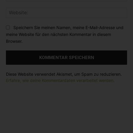
-
n
:
M
t
*
W
a
a
e
i
r
b
l
Speichern Sie meinen Namen, meine E-Mail-Adresse und
:
s
:
meine Website für den nächsten Kommentar in diesem
i
*
Browser.
t
e
:
Diese Website verwendet Akismet, um Spam zu reduzieren.
Erfahre, wie deine Kommentardaten verarbeitet werden.