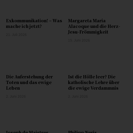
Exkommunikation! – Was
Margareta Maria
mache ich jetzt?
Alacoque und die Herz-
Jesu-Frömmigkeit
21. Juli 2026
15. Juni 2026
Die Auferstehung der
Ist die Hölle leer? Die
Toten und das ewige
katholische Lehre über
Leben
die ewige Verdammnis
2. Juni 2026
2. Juni 2026
Joseph de Maistres
Philipp Neris