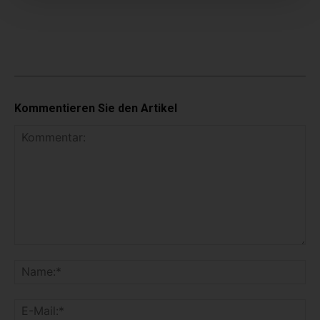
Kommentieren Sie den Artikel
K
o
N
m
a
m
m
E
e
e