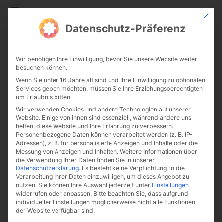
CATHWALK.DE
Mit die
Datenschutz-Präferenz
Gedicht zum Sonntag – „Ich
Wir benötigen Ihre Einwilligung, bevor Sie unsere Website weiter
sah das Dunkel schon von
besuchen können.
Wenn Sie unter 16 Jahre alt sind und Ihre Einwilligung zu optionalen
ferne kommen“
Services geben möchten, müssen Sie Ihre Erziehungsberechtigten
um Erlaubnis bitten.
Wir verwenden Cookies und andere Technologien auf unserer
Website. Einige von ihnen sind essenziell, während andere uns
helfen, diese Website und Ihre Erfahrung zu verbessern.
Personenbezogene Daten können verarbeitet werden (z. B. IP-
Adressen), z. B. für personalisierte Anzeigen und Inhalte oder die
Messung von Anzeigen und Inhalten.
Weitere Informationen über
die Verwendung Ihrer Daten finden Sie in unserer
Datenschutzerklärung
.
Es besteht keine Verpflichtung, in die
Von
The Cathwalk
Verarbeitung Ihrer Daten einzuwilligen, um dieses Angebot zu
nutzen.
Sie können Ihre Auswahl jederzeit unter
Einstellungen
29. Januar 2017
widerrufen oder anpassen.
Bitte beachten Sie, dass aufgrund
individueller Einstellungen möglicherweise nicht alle Funktionen
der Website verfügbar sind.