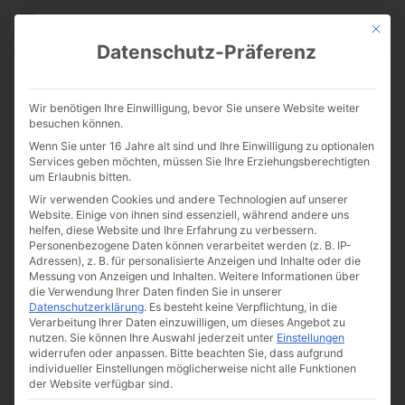
CATHWALK.DE
Mit die
Datenschutz-Präferenz
Film zum Wochenende:
Wir benötigen Ihre Einwilligung, bevor Sie unsere Website weiter
Beverly Lewis – Kannst Du mir
besuchen können.
Wenn Sie unter 16 Jahre alt sind und Ihre Einwilligung zu optionalen
vergeben?
Services geben möchten, müssen Sie Ihre Erziehungsberechtigten
um Erlaubnis bitten.
Wir verwenden Cookies und andere Technologien auf unserer
Website. Einige von ihnen sind essenziell, während andere uns
helfen, diese Website und Ihre Erfahrung zu verbessern.
Personenbezogene Daten können verarbeitet werden (z. B. IP-
Adressen), z. B. für personalisierte Anzeigen und Inhalte oder die
Messung von Anzeigen und Inhalten.
Weitere Informationen über
die Verwendung Ihrer Daten finden Sie in unserer
Datenschutzerklärung
.
Es besteht keine Verpflichtung, in die
Von
The Cathwalk
Verarbeitung Ihrer Daten einzuwilligen, um dieses Angebot zu
nutzen.
Sie können Ihre Auswahl jederzeit unter
Einstellungen
17. Februar 2017
widerrufen oder anpassen.
Bitte beachten Sie, dass aufgrund
individueller Einstellungen möglicherweise nicht alle Funktionen
der Website verfügbar sind.