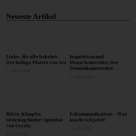
Neueste Artikel
Liebe, die alle bekehrt:
Inquisition und
Der heilige Pfarrer von Ars
Menschenrechte: Der
Dominikanerorden
7. August 2026
4. August 2026
Ritter, Kämpfer,
Exkommunikation! – Was
Ordensgründer: Ignatius
mache ich jetzt?
von Loyola
21. Juli 2026
31. Juli 2026