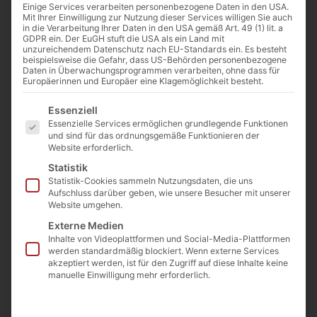
0:00
-:--
Einige Services verarbeiten personenbezogene Daten in den USA.
Mit Ihrer Einwilligung zur Nutzung dieser Services willigen Sie auch
in die Verarbeitung Ihrer Daten in den USA gemäß Art. 49 (1) lit. a
GDPR ein. Der EuGH stuft die USA als ein Land mit
unzureichendem Datenschutz nach EU-Standards ein. Es besteht
beispielsweise die Gefahr, dass US-Behörden personenbezogene
Daten in Überwachungsprogrammen verarbeiten, ohne dass für
Europäerinnen und Europäer eine Klagemöglichkeit besteht.
Sie sehen gerade einen
Platzhalterinhalt von
YouTube
. Um
Es folgt eine Liste der Service-Gruppen, für die eine Einwilligu
Essenziell
auf den eigentlichen Inhalt
Essenzielle Services ermöglichen grundlegende Funktionen
zuzugreifen, klicken Sie auf die
und sind für das ordnungsgemäße Funktionieren der
Schaltfläche unten. Bitte beachten Sie,
Website erforderlich.
dass dabei Daten an Drittanbieter
weitergegeben werden.
Statistik
Mehr Informationen
Statistik-Cookies sammeln Nutzungsdaten, die uns
Aufschluss darüber geben, wie unsere Besucher mit unserer
Inhalt entsperren
Website umgehen.
Externe Medien
Erforderlichen Service
Inhalte von Videoplattformen und Social-Media-Plattformen
akzeptieren und Inhalte
werden standardmäßig blockiert. Wenn externe Services
entsperren
akzeptiert werden, ist für den Zugriff auf diese Inhalte keine
manuelle Einwilligung mehr erforderlich.