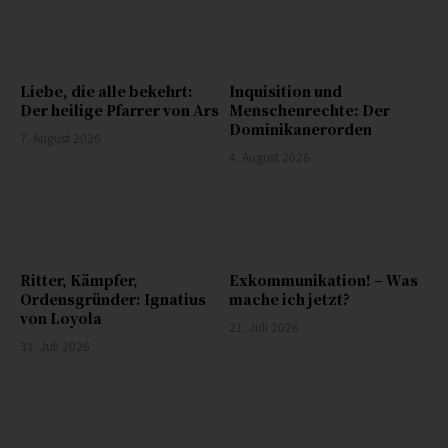
Liebe, die alle bekehrt:
Inquisition und
Der heilige Pfarrer von Ars
Menschenrechte: Der
Dominikanerorden
7. August 2026
4. August 2026
Ritter, Kämpfer,
Exkommunikation! – Was
Ordensgründer: Ignatius
mache ich jetzt?
von Loyola
21. Juli 2026
31. Juli 2026