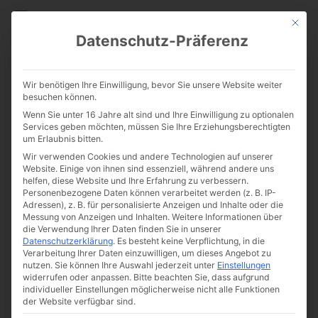
CATHWALK.DE
Mit die
Datenschutz-Präferenz
Superbauten: Der Kölner Dom
Wir benötigen Ihre Einwilligung, bevor Sie unsere Website weiter
(Doku)
besuchen können.
Wenn Sie unter 16 Jahre alt sind und Ihre Einwilligung zu optionalen
Services geben möchten, müssen Sie Ihre Erziehungsberechtigten
um Erlaubnis bitten.
Wir verwenden Cookies und andere Technologien auf unserer
Website. Einige von ihnen sind essenziell, während andere uns
helfen, diese Website und Ihre Erfahrung zu verbessern.
Personenbezogene Daten können verarbeitet werden (z. B. IP-
Adressen), z. B. für personalisierte Anzeigen und Inhalte oder die
Messung von Anzeigen und Inhalten.
Weitere Informationen über
Von
The Cathwalk
die Verwendung Ihrer Daten finden Sie in unserer
Datenschutzerklärung
.
Es besteht keine Verpflichtung, in die
4. März 2017
Verarbeitung Ihrer Daten einzuwilligen, um dieses Angebot zu
nutzen.
Sie können Ihre Auswahl jederzeit unter
Einstellungen
widerrufen oder anpassen.
Bitte beachten Sie, dass aufgrund
individueller Einstellungen möglicherweise nicht alle Funktionen
0:00
-:--
der Website verfügbar sind.