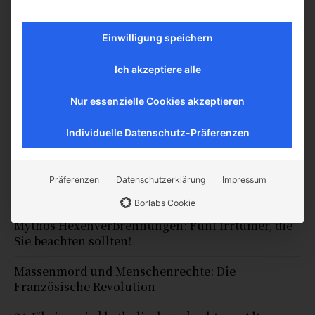
Diese Website verwendet Akismet, um Spam zu reduzieren.
Erfahre, wie deine Kommentardaten verarbeitet werden.
Einwilligung speichern
Ich akzeptiere alle
Nur essenzielle Cookies akzeptieren
Individuelle Datenschutz-Präferenzen
Präferenzen
Datenschutzerklärung
Impressum
Meistgelesen
Borlabs Cookie
Mythos Hexenverbrennungen: Fünf Irrtümer, die
Sie beachten sollten!
Massenmord und Menschenrechte: Die
Französische Revolution