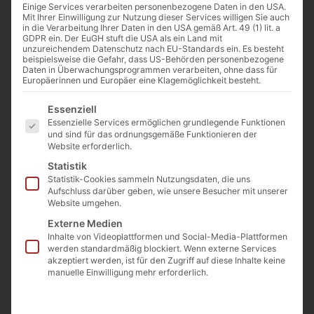
Einige Services verarbeiten personenbezogene Daten in den USA.
Mit Ihrer Einwilligung zur Nutzung dieser Services willigen Sie auch
Der Kölner Dom: Er gehört zu den Top-
in die Verarbeitung Ihrer Daten in den USA gemäß Art. 49 (1) lit. a
GDPR ein. Der EuGH stuft die USA als ein Land mit
Sehenswürdigkeiten schlechthin in
unzureichendem Datenschutz nach EU-Standards ein. Es besteht
beispielsweise die Gefahr, dass US-Behörden personenbezogene
Deutschland. Sein Bau dauerte mehrere
Daten in Überwachungsprogrammen verarbeiten, ohne dass für
Europäerinnen und Europäer eine Klagemöglichkeit besteht.
Jahrhunderte und kostete umgerechnet rund
3 Milliarden Euro. Doch bis heute wirft der
Es folgt eine Liste der Service-Gruppen, für die eine Einwilligu
Essenziell
Essenzielle Services ermöglichen grundlegende Funktionen
steinerne Koloss viele Fragen auf: Wer
und sind für das ordnungsgemäße Funktionieren der
Website erforderlich.
bezahlte den Bau, welche Rolle spielte dabei
Statistik
Johann Wolfgang von Goethe und wie
Statistik-Cookies sammeln Nutzungsdaten, die uns
konnten die damaligen Baumeister so
Aufschluss darüber geben, wie unsere Besucher mit unserer
Website umgehen.
fortschrittlich denken?
Externe Medien
Inhalte von Videoplattformen und Social-Media-Plattformen
werden standardmäßig blockiert. Wenn externe Services
akzeptiert werden, ist für den Zugriff auf diese Inhalte keine
manuelle Einwilligung mehr erforderlich.
Sie sehen gerade einen
Platzhalterinhalt von
YouTube
. Um