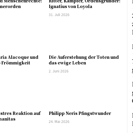
nd Menschenrechte:
Ritter, Kämpfer, Ordensgründer:
anerorden
Ignatius von Loyola
31. Juli 2026
ria Alacoque und
Die Auferstehung der Toten und
u-Frömmigkeit
das ewige Leben
2. Juni 2026
stres Reaktion auf
Philipp Neris Pfingstwunder
manitas
24. Mai 2026