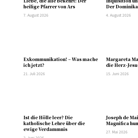
Liebe, die alle bekehrt: Der
Inquisition u
heilige Pfarrer von Ars
Der Dominik
7. August 2026
4. August 2026
Exkommunikation! – Was mache
Margareta Ma
ich jetzt?
die Herz-Jes
21. Juli 2026
15. Juni 2026
Ist die Hölle leer? Die
Joseph de Mai
katholische Lehre über die
Magnifica hu
ewige Verdammnis
27. Mai 2026
2. Juni 2026