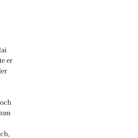
Mai
te er
der
doch
dium
ich,