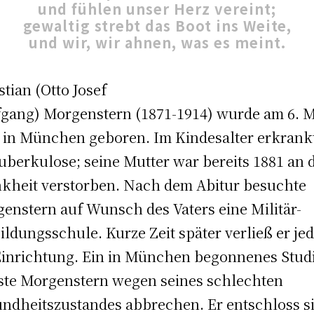
und fühlen unser Herz vereint;
gewaltig strebt das Boot ins Weite,
und wir, wir ahnen, was es meint.
stian (Otto Josef
gang) Morgenstern (1871-1914) wurde am 6. 
 in München geboren. Im Kindesalter erkrank
uberkulose; seine Mutter war bereits 1881 an 
kheit verstorben. Nach dem Abitur besuchte
enstern auf Wunsch des Vaters eine Militär-
ildungsschule. Kurze Zeit später verließ er je
Einrichtung. Ein in München begonnenes Stu
te Morgenstern wegen seines schlechten
ndheitszustandes abbrechen. Er entschloss s