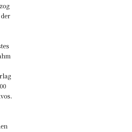
 zog
 der
stes
nahm
rlag
900
avos.
den