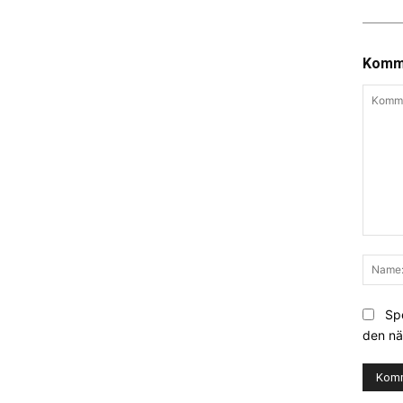
Komme
Komme
Sp
den nä