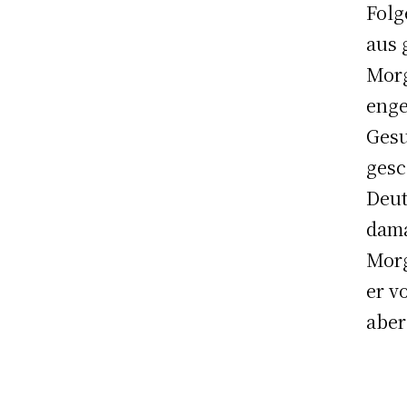
Folg
aus 
Morg
enge
Gesu
gesc
Deut
dama
Morg
er v
aber