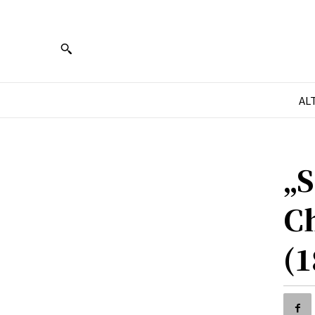
AL
„S
C
(1