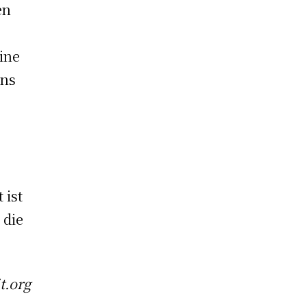
en
ine
rns
e
 ist
 die
t.org