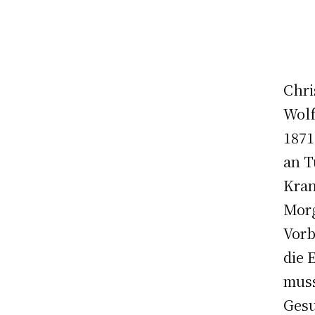
Chri
Wolf
1871
an T
Kran
Morg
Vorb
die 
muss
Gesu