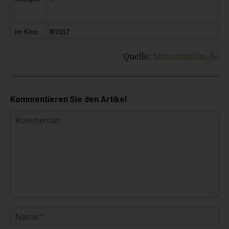
:
im Kino:
8/2017
Quelle:
textezumfilm.de
Kommentieren Sie den Artikel
K
o
N
m
a