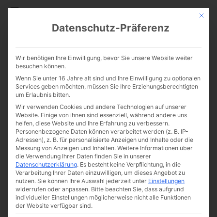
CATHWALK.DE
Mit die
Datenschutz-Präferenz
Final Portrait
Wir benötigen Ihre Einwilligung, bevor Sie unsere Website weiter
besuchen können.
Wenn Sie unter 16 Jahre alt sind und Ihre Einwilligung zu optionalen
Services geben möchten, müssen Sie Ihre Erziehungsberechtigten
um Erlaubnis bitten.
Wir verwenden Cookies und andere Technologien auf unserer
Website. Einige von ihnen sind essenziell, während andere uns
helfen, diese Website und Ihre Erfahrung zu verbessern.
Personenbezogene Daten können verarbeitet werden (z. B. IP-
Von
The Cathwalk
Adressen), z. B. für personalisierte Anzeigen und Inhalte oder die
Messung von Anzeigen und Inhalten.
Weitere Informationen über
8. August 2017
die Verwendung Ihrer Daten finden Sie in unserer
Datenschutzerklärung
.
Es besteht keine Verpflichtung, in die
Verarbeitung Ihrer Daten einzuwilligen, um dieses Angebot zu
nutzen.
Sie können Ihre Auswahl jederzeit unter
Einstellungen
0:00
-:--
widerrufen oder anpassen.
Bitte beachten Sie, dass aufgrund
individueller Einstellungen möglicherweise nicht alle Funktionen
der Website verfügbar sind.
von Dr. José Garcia