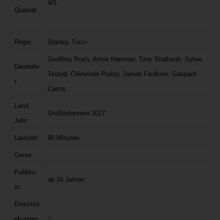
4/5
Qualität:
Regie:
Stanley Tucci
Geoffrey Rush, Armie Hammer, Tony Shalhoub, Sylvie
Darstelle
Testud, Clémende Poésy, James Faulkner, Gaspard
r:
Caens
Land,
Großbritannien 2017
Jahr:
Laufzeit:
90 Minuten
Genre:
Publiku
ab 16 Jahren
m:
Einschrä
nkungen
S