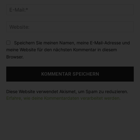
m
m
E
e
e
-
n
:
M
t
*
W
a
a
e
i
r
b
l
Speichern Sie meinen Namen, meine E-Mail-Adresse und
:
s
:
meine Website für den nächsten Kommentar in diesem
i
*
Browser.
t
e
:
Diese Website verwendet Akismet, um Spam zu reduzieren.
Erfahre, wie deine Kommentardaten verarbeitet werden.