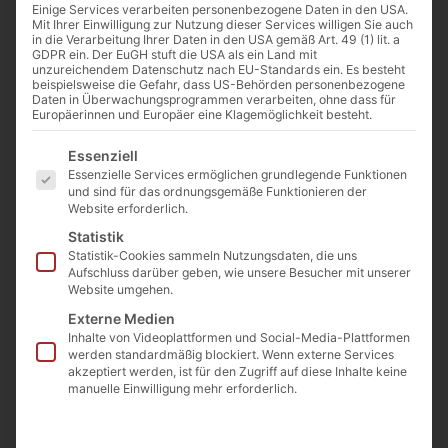
Einige Services verarbeiten personenbezogene Daten in den USA.
Mit Ihrer Einwilligung zur Nutzung dieser Services willigen Sie auch
in die Verarbeitung Ihrer Daten in den USA gemäß Art. 49 (1) lit. a
Die Entstehung eines Kunstwerkes scheint
GDPR ein. Der EuGH stuft die USA als ein Land mit
unzureichendem Datenschutz nach EU-Standards ein. Es besteht
kaum zu einer Filmhandlung zu taugen. Das
beispielsweise die Gefahr, dass US-Behörden personenbezogene
Daten in Überwachungsprogrammen verarbeiten, ohne dass für
Tempo, in dem ein Kunstgegenstand
Europäerinnen und Europäer eine Klagemöglichkeit besteht.
geschaffen wird, ist kaum mit dem Tempo
Es folgt eine Liste der Service-Gruppen, für die eine Einwilligu
Essenziell
eines Spielfilmes in Einklang zu bringen, der
Essenzielle Services ermöglichen grundlegende Funktionen
und sind für das ordnungsgemäße Funktionieren der
neunzig Minuten lang Spannung schaffen
Website erforderlich.
soll. Deshalb zeigen Filmemacher lieber das
Statistik
Statistik-Cookies sammeln Nutzungsdaten, die uns
Leben eines Künstlers, als dessen
Aufschluss darüber geben, wie unsere Besucher mit unserer
Schaffensprozess.
Website umgehen.
Externe Medien
Inhalte von Videoplattformen und Social-Media-Plattformen
werden standardmäßig blockiert. Wenn externe Services
akzeptiert werden, ist für den Zugriff auf diese Inhalte keine
manuelle Einwilligung mehr erforderlich.
Sie sehen gerade einen
Platzhalterinhalt von
YouTube
. Um
auf den eigentlichen Inhalt