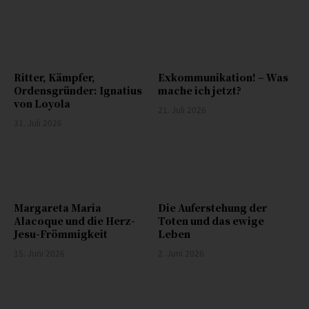
Ritter, Kämpfer,
Exkommunikation! – Was
Ordensgründer: Ignatius
mache ich jetzt?
von Loyola
21. Juli 2026
31. Juli 2026
Margareta Maria
Die Auferstehung der
Alacoque und die Herz-
Toten und das ewige
Jesu-Frömmigkeit
Leben
15. Juni 2026
2. Juni 2026