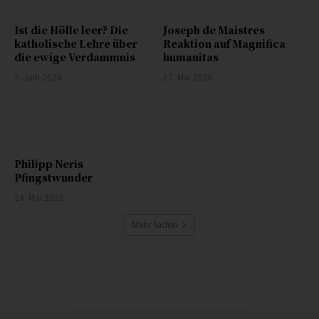
Ist die Hölle leer? Die
Joseph de Maistres
katholische Lehre über
Reaktion auf Magnifica
die ewige Verdammnis
humanitas
2. Juni 2026
27. Mai 2026
Philipp Neris
Pfingstwunder
24. Mai 2026
Mehr laden